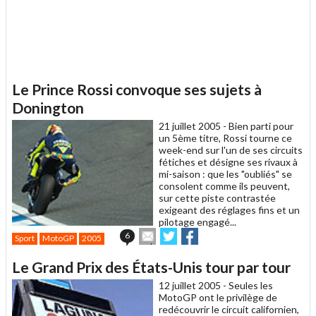
Le Prince Rossi convoque ses sujets à
Donington
21 juillet 2005 -
Bien parti pour
un 5ème titre, Rossi tourne ce
week-end sur l'un de ses circuits
fétiches et désigne ses rivaux à
mi-saison : que les "oubliés" se
consolent comme ils peuvent,
sur cette piste contrastée
exigeant des réglages fins et un
pilotage engagé...
Envoyer
Partager
Partager
6
Sport
MotoGP
2005
cet
sur
sur
article
Twitter
Facebook
Le Grand Prix des États-Unis tour par tour
à
un
12 juillet 2005 -
Seules les
ami
MotoGP ont le privilège de
redécouvrir le circuit californien,