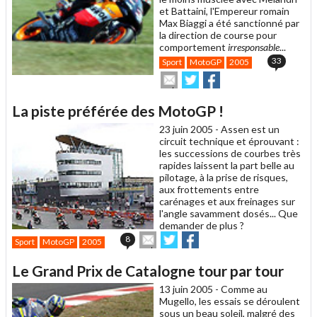
et Battaini, l'Empereur romain
Max Biaggi a été sanctionné par
la direction de course pour
comportement
irresponsable
...
33
Sport
MotoGP
2005
Envoyer
Partager
Partager
cet
sur
sur
article
Twitter
Facebook
La piste préférée des MotoGP !
à
un
23 juin 2005 -
Assen est un
ami
circuit technique et éprouvant :
les successions de courbes très
rapides laissent la part belle au
pilotage, à la prise de risques,
aux frottements entre
carénages et aux freinages sur
l'angle savamment dosés... Que
demander de plus ?
Envoyer
Partager
Partager
8
Sport
MotoGP
2005
cet
sur
sur
article
Twitter
Facebook
Le Grand Prix de Catalogne tour par tour
à
un
13 juin 2005 -
Comme au
ami
Mugello, les essais se déroulent
sous un beau soleil, malgré des