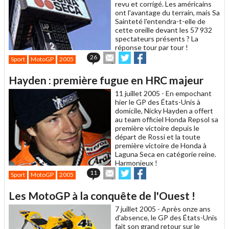
revu et corrigé. Les américains
ont l'avantage du terrain, mais Sa
Sainteté l'entendra-t-elle de
cette oreille devant les 57 932
spectateurs présents ? La
réponse tour par tour !
Envoyer
Partager
Partager
26
Sport
MotoGP
2005
cet
sur
sur
article
Twitter
Facebook
Hayden : première fugue en HRC majeur
à
un
11 juillet 2005 -
En empochant
ami
hier le GP des États-Unis à
domicile, Nicky Hayden a offert
au team officiel Honda Repsol sa
première victoire depuis le
départ de Rossi et la toute
première victoire de Honda à
Laguna Seca en catégorie reine.
Harmonieux !
Envoyer
Partager
Partager
11
Sport
MotoGP
2005
cet
sur
sur
article
Twitter
Facebook
Les MotoGP à la conquête de l'Ouest !
à
un
7 juillet 2005 -
Après onze ans
ami
d'absence, le GP des États-Unis
fait son grand retour sur le