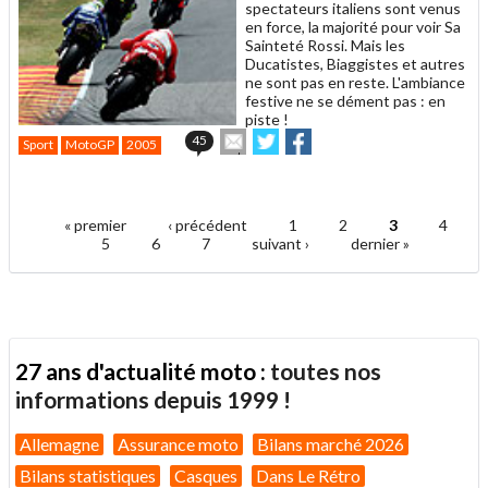
spectateurs italiens sont venus
en force, la majorité pour voir Sa
Sainteté Rossi. Mais les
Ducatistes, Biaggistes et autres
ne sont pas en reste. L'ambiance
festive ne se dément pas : en
piste !
Envoyer
Partager
Partager
45
Sport
MotoGP
2005
cet
sur
sur
article
Twitter
Facebook
.
à
un
« premier
‹ précédent
1
2
3
4
ami
Pages
5
6
7
suivant ›
dernier »
27 ans d'actualité moto :
toutes nos
informations depuis 1999 !
Allemagne
Assurance moto
Bilans marché 2026
Bilans statistiques
Casques
Dans Le Rétro