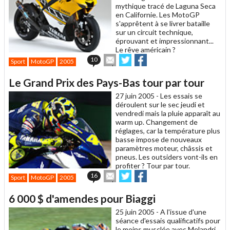
mythique tracé de Laguna Seca
en Californie. Les MotoGP
s'apprêtent à se livrer bataille
sur un circuit technique,
éprouvant et impressionnant...
Le rêve américain ?
Envoyer
Partager
Partager
10
Sport
MotoGP
2005
cet
sur
sur
article
Twitter
Facebook
Le Grand Prix des Pays-Bas tour par tour
à
un
27 juin 2005 -
Les essais se
ami
déroulent sur le sec jeudi et
vendredi mais la pluie apparaît au
warm up. Changement de
réglages, car la température plus
basse impose de nouveaux
paramètres moteur, châssis et
pneus. Les outsiders vont-ils en
profiter ? Tour par tour.
Envoyer
Partager
Partager
16
Sport
MotoGP
2005
cet
sur
sur
article
Twitter
Facebook
6 000 $ d'amendes pour Biaggi
à
un
25 juin 2005 -
A l'issue d'une
ami
séance d'essais qualificatifs pour
le moins musclée avec Melandri