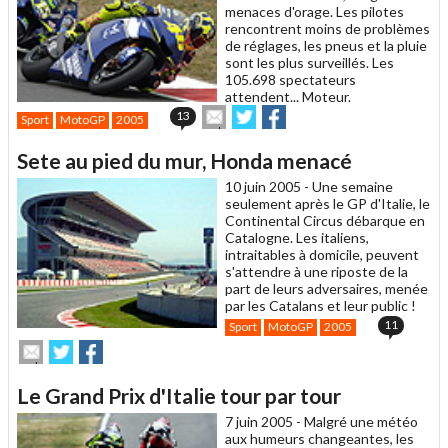
menaces d'orage. Les pilotes
rencontrent moins de problèmes
de réglages, les pneus et la pluie
sont les plus surveillés. Les
105.698 spectateurs
attendent... Moteur.
Envoyer
Partager
Partager
13
Sport
MotoGP
2005
cet
sur
sur
article
Twitter
Facebook
Sete au pied du mur, Honda menacé
à
un
10 juin 2005 -
Une semaine
ami
seulement après le GP d'Italie, le
Continental Circus débarque en
Catalogne. Les italiens,
intraitables à domicile, peuvent
s'attendre à une riposte de la
part de leurs adversaires, menée
par les Catalans et leur public !
11
Sport
MotoGP
2005
Envoyer
Partager
Partager
cet
sur
sur
article
Twitter
Facebook
Le Grand Prix d'Italie tour par tour
à
un
7 juin 2005 -
Malgré une météo
ami
aux humeurs changeantes, les