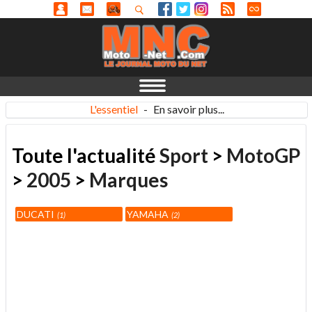
L'essentiel
-
En savoir plus...
Toute l'actualité
Sport
>
MotoGP
>
2005
>
Marques
DUCATI
YAMAHA
1
2