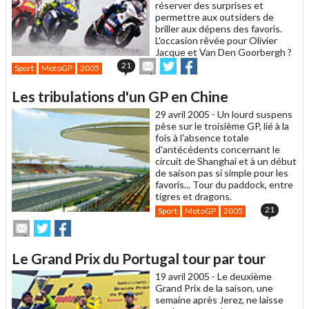
réserver des surprises et
permettre aux outsiders de
briller aux dépens des favoris.
L'occasion rêvée pour Olivier
Jacque et Van Den Goorbergh ?
Envoyer
Partager
Partager
21
Sport
MotoGP
2005
cet
sur
sur
article
Twitter
Facebook
Les tribulations d'un GP en Chine
à
un
29 avril 2005 -
Un lourd suspens
ami
pèse sur le troisième GP, lié à la
fois à l'absence totale
d'antécédents concernant le
circuit de Shanghai et à un début
de saison pas si simple pour les
favoris... Tour du paddock, entre
tigres et dragons.
21
Sport
MotoGP
2005
Envoyer
Partager
Partager
cet
sur
sur
article
Twitter
Facebook
Le Grand Prix du Portugal tour par tour
à
un
19 avril 2005 -
Le deuxième
ami
Grand Prix de la saison, une
semaine après Jerez, ne laisse