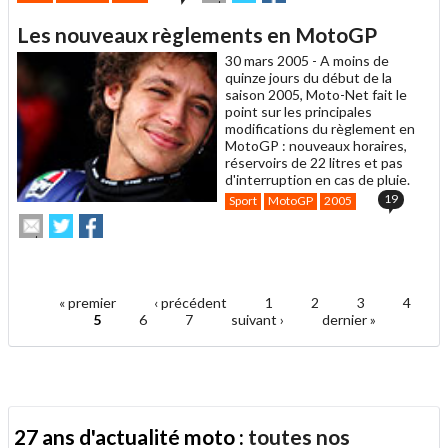
cet
sur
sur
article
Twitter
Facebook
Les nouveaux règlements en MotoGP
à
un
30 mars 2005 -
A moins de
ami
quinze jours du début de la
saison 2005, Moto-Net fait le
point sur les principales
modifications du règlement en
MotoGP : nouveaux horaires,
réservoirs de 22 litres et pas
d'interruption en cas de pluie.
19
Sport
MotoGP
2005
Envoyer
Partager
Partager
cet
sur
sur
article
Twitter
Facebook
.
à
un
« premier
‹ précédent
1
2
3
4
ami
Pages
5
6
7
suivant ›
dernier »
27 ans d'actualité moto :
toutes nos