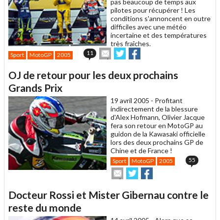
pas beaucoup de temps aux
pilotes pour récupérer ! Les
conditions s'annoncent en outre
difficiles avec une météo
incertaine et des températures
très fraîches.
Envoyer
Partager
Partager
11
Sport
MotoGP
2005
cet
sur
sur
article
Twitter
Facebook
OJ de retour pour les deux prochains
à
un
Grands Prix
ami
19 avril 2005 -
Profitant
indirectement de la blessure
d'Alex Hofmann, Olivier Jacque
fera son retour en MotoGP au
guidon de la Kawasaki officielle
lors des deux prochains GP de
Chine et de France !
55
Sport
MotoGP
2005
Envoyer
Partager
Partager
cet
sur
sur
article
Twitter
Facebook
Docteur Rossi et Mister Gibernau contre le
à
un
reste du monde
ami