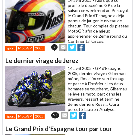
14 avril 2005 -
Alors que se
profile le deuxième GP de la
saison ce week-end au Portugal,
le Grand Prix d’Espagne a déjà
permis de jauger le niveau de
chacun. Tour complet du plateau
MotoGP, afin de mieux
appréhender ce 2ème round du
Continental Circus.
Envoyer
Partager
Partager
7
Sport
MotoGP
2005
cet
sur
sur
article
Twitter
Facebook
Le dernier virage de Jerez
à
un
14 avril 2005 -
GP d'Espagne
ami
2005, dernier virage : Gibernau
mène, Rossi force son freinage
et passe à l’intérieur, les deux
hommes se touchent, Gibernau
relève sa moto, part dans les
graviers, ressort et termine
2ème derrière Rossi... Qui a
percuté l'autre ? Analyse.
Envoyer
Partager
Partager
57
Sport
MotoGP
2005
cet
sur
sur
article
Twitter
Facebook
Le Grand Prix d'Espagne tour par tour
à
un