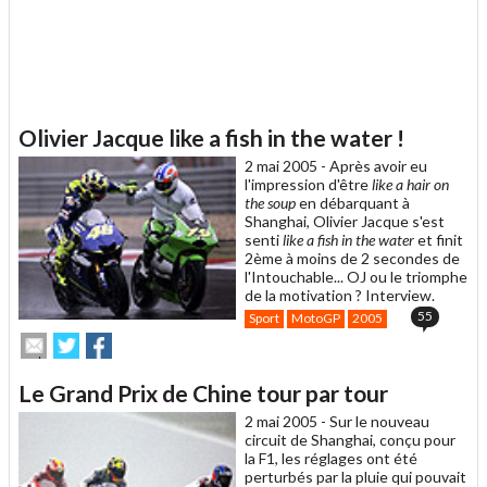
Olivier Jacque like a fish in the water !
2 mai 2005 -
Après avoir eu
l'impression d'être
like a hair on
the soup
en débarquant à
Shanghai, Olivier Jacque s'est
senti
like a fish in the water
et finit
2ème à moins de 2 secondes de
l'Intouchable... OJ ou le triomphe
de la motivation ? Interview.
55
Sport
MotoGP
2005
Envoyer
Partager
Partager
cet
sur
sur
article
Twitter
Facebook
Le Grand Prix de Chine tour par tour
à
un
2 mai 2005 -
Sur le nouveau
ami
circuit de Shanghai, conçu pour
la F1, les réglages ont été
perturbés par la pluie qui pouvait