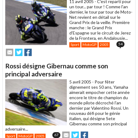
11 avril 2005 -
C'est reparti pour
ami
un tour... par tour ! Comme l'an
dernier, le tour par tour de Moto-
Net revient en détail sur le
Grand Prix de la veille. Première
manche : le Grand Prix
d'Espagne sur le circuit de Jerez
de la Frontera, en Andalousie...
54
Sport
MotoGP
2005
Envoyer
Partager
Partager
cet
sur
sur
article
Twitter
Facebook
Rossi désigne Gibernau comme son
à
un
principal adversaire
ami
5 avril 2005 -
Pour fêter
dignement ses 50 ans, Yamaha
aimerait empocher cette année
encore le titre de champion du
monde pilote décroché l'an
dernier par Valentino Rossi. Un
nouveau défi pour le génie
italien, qui désigne Sete
Gibernau comme son principal
adversaire...
Envoyer
Partager
Partager
67
Sport
MotoGP
2005