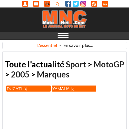
L'essentiel
-
En savoir plus...
Toute l'actualité
Sport
>
MotoGP
>
2005
>
Marques
DUCATI
YAMAHA
1
2