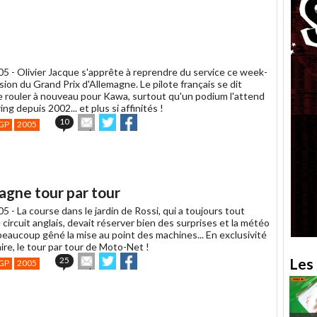
article
Twitter
Facebook
à
un
ami
005 -
Olivier Jacque s'apprête à reprendre du service ce week-
asion du Grand Prix d'Allemagne. Le pilote français se dit
e rouler à nouveau pour Kawa, surtout qu'un podium l'attend
ng depuis 2002... et plus si affinités !
Envoyer
Partager
Partager
10
GP
2005
cet
sur
sur
article
Twitter
Facebook
à
un
ami
agne tour par tour
005 -
La course dans le jardin de Rossi, qui a toujours tout
 circuit anglais, devait réserver bien des surprises et la météo
 beaucoup gêné la mise au point des machines... En exclusivité
ire, le tour par tour de Moto-Net !
Envoyer
Partager
Partager
25
Les 
GP
2005
cet
sur
sur
article
Twitter
Facebook
à
un