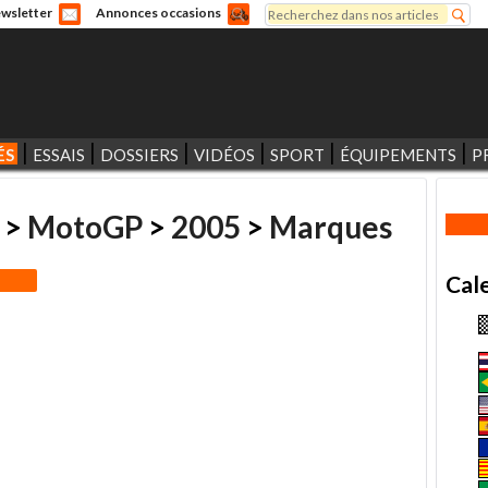
Rechercher
wsletter
Annonces occasions
Formulaire de recherche
ÉS
ESSAIS
DOSSIERS
VIDÉOS
SPORT
ÉQUIPEMENTS
P
>
MotoGP
>
2005
>
Marques
Cal