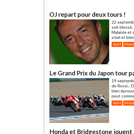
OJ repart pour deux tours !
22 septemb
soit blessé,
Malaisie et
a bel et bie
Sport
Moto
Le Grand Prix du Japon tour p
19 septemb
de Rossi...
bien éprouva
peut commen
Sport
Moto
Honda et Bridgestone jouent 