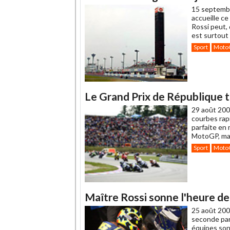
15 septemb
accueille c
Rossi peut, 
est surtout
Sport
Moto
Le Grand Prix de République t
29 août 200
courbes rap
parfaite en 
MotoGP, mai
Sport
Moto
Maître Rossi sonne l'heure de
25 août 200
seconde part
équipes son