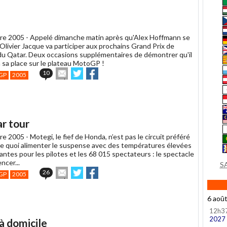
re 2005 -
Appelé dimanche matin après qu'Alex Hoffmann se
 Olivier Jacque va participer aux prochains Grand Prix de
 du Qatar. Deux occasions supplémentaires de démontrer qu'il
n sa place sur le plateau MotoGP !
Envoyer
Partager
Partager
10
GP
2005
cet
sur
sur
article
Twitter
Facebook
à
un
ami
ar tour
re 2005 -
Motegi, le fief de Honda, n’est pas le circuit préféré
 De quoi alimenter le suspense avec des températures élevées
ntes pour les pilotes et les 68 015 spectateurs : le spectacle
cer...
S
Envoyer
Partager
Partager
26
GP
2005
cet
sur
sur
article
Twitter
Facebook
à
6 aoû
un
12h3
ami
2027
à domicile