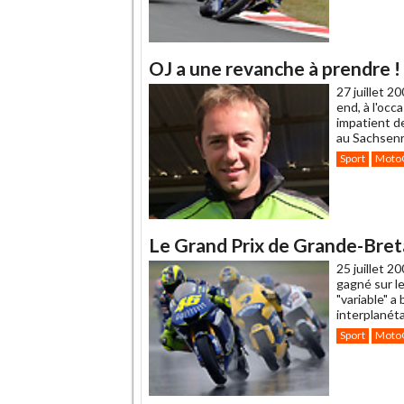
OJ a une revanche à prendre !
27 juillet 2
end, à l'occ
impatient d
au Sachsenri
Sport
Moto
Le Grand Prix de Grande-Bret
25 juillet 2
gagné sur le
"variable" a
interplanéta
Sport
Moto