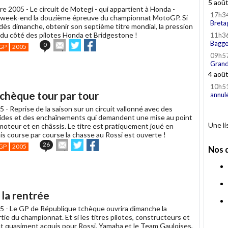
5 aoû
re 2005 -
Le circuit de Motegi - qui appartient à Honda -
17h3
e week-end la douzième épreuve du championnat MotoGP. Si
Breta
dès dimanche, obtenir son septième titre mondial, la pression
 du côté des pilotes Honda et Bridgestone !
11h3
Envoyer
Partager
Partager
Bagge
0
GP
2005
cet
sur
sur
09h5
article
Twitter
Facebook
Grand
à
4 aoû
un
ami
10h5
chèque tour par tour
annul
5 -
Reprise de la saison sur un circuit vallonné avec des
ides et des enchaînements qui demandent une mise au point
Une l
moteur et en châssis. Le titre est pratiquement joué en
s course par course la chasse au Rossi est ouverte !
Envoyer
Partager
Partager
26
GP
2005
Nos 
cet
sur
sur
article
Twitter
Facebook
à
un
ami
 la rentrée
5 -
Le GP de République tchèque ouvrira dimanche la
ie du championnat. Et si les titres pilotes, constructeurs et
t quasiment acquis pour Rossi, Yamaha et le Team Gauloises,