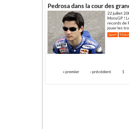
Pedrosa dans la cour des gran
22 juillet 2
MotoGP ! Le 
records de 
jouer les tr
Sport
Moto
.
« premier
‹ précédent
1
Pages