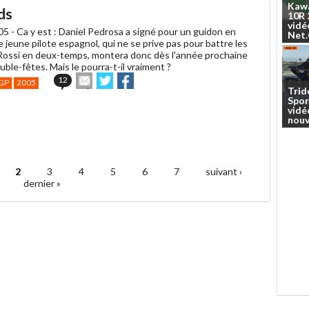
ami
Kaw
ds
10R
vidé
005 -
Ca y est : Daniel Pedrosa a signé pour un guidon en
Net
jeune pilote espagnol, qui ne se prive pas pour battre les
Rossi en deux-temps, montera donc dès l'année prochaine
ouble-fêtes. Mais le pourra-t-il vraiment ?
Envoyer
Partager
Partager
12
GP
2005
cet
sur
sur
Trid
Spor
article
Twitter
Facebook
vidé
à
nouv
un
ami
2
3
4
5
6
7
suivant ›
dernier »