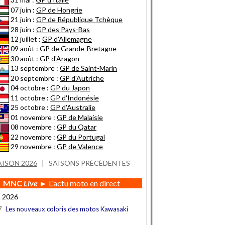
07 juin :
GP de Hongrie
21 juin :
GP de République Tchèque
28 juin :
GP des Pays-Bas
12 juillet :
GP d'Allemagne
09 août :
GP de Grande-Bretagne
30 août :
GP d'Aragon
13 septembre :
GP de Saint-Marin
20 septembre :
GP d'Autriche
04 octobre :
GP du Japon
11 octobre :
GP d'Indonésie
25 octobre :
GP d'Australie
01 novembre :
GP de Malaisie
08 novembre :
GP du Qatar
22 novembre :
GP du Portugal
29 novembre :
GP de Valence
AISON 2026
|
SAISONS PRÉCÉDENTES
MNC
Live
► L'actu moto en direct
t 2026
7
Les nouveaux coloris des motos Kawasaki