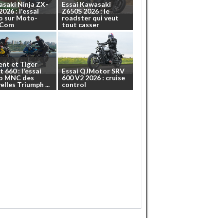
asaki
Ninja
ZX-
Essai
Kawasaki
2026
:
l'essai
Z650S
2026
:
le
o
sur
Moto-
roadster
qui
veut
.Com
tout
casser
ent
et
Tiger
t
660
:
l'essai
Essai
QJMotor
SRV
o
MNC
des
600
V2
2026
:
cruise
elles
Triumph
...
control