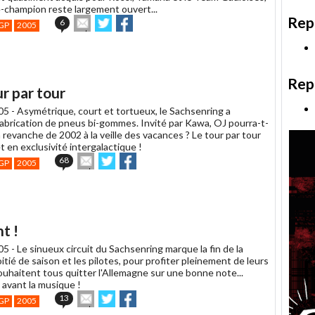
e-champion reste largement ouvert...
Rep
Envoyer
Partager
Partager
6
GP
2005
cet
sur
sur
article
Twitter
Facebook
à
un
ami
Rep
r par tour
05 -
Asymétrique, court et tortueux, le Sachsenring a
 fabrication de pneus bi-gommes. Invité par Kawa, OJ pourra-t-
a revanche de 2002 à la veille des vacances ? Le tour par tour
 en exclusivité intergalactique !
Envoyer
Partager
Partager
68
GP
2005
cet
sur
sur
article
Twitter
Facebook
à
un
ami
t !
005 -
Le sinueux circuit du Sachsenring marque la fin de la
tié de saison et les pilotes, pour profiter pleinement de leurs
ouhaitent tous quitter l'Allemagne sur une bonne note...
 avant la musique !
Envoyer
Partager
Partager
13
GP
2005
cet
sur
sur