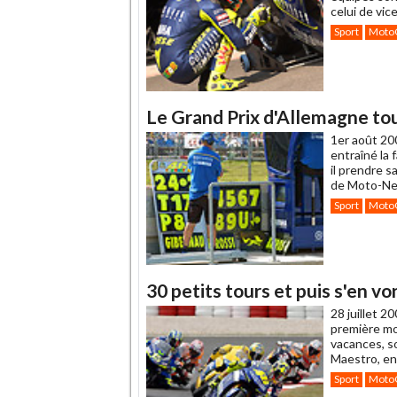
celui de vic
Sport
Moto
Le Grand Prix d'Allemagne tou
1er août 20
entraîné la
il prendre s
de Moto-Net
Sport
Moto
30 petits tours et puis s'en von
28 juillet 2
première moi
vacances, s
Maestro, en
Sport
Moto