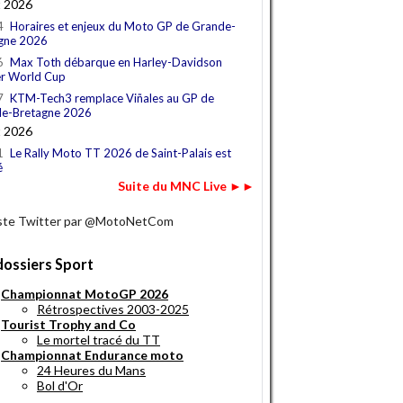
t 2026
4
Horaires et enjeux du Moto GP de Grande-
gne 2026
6
Max Toth débarque en Harley-Davidson
r World Cup
7
KTM-Tech3 remplace Viñales au GP de
e-Bretagne 2026
t 2026
1
Le Rally Moto TT 2026 de Saint-Palais est
é
Suite du MNC Live ►►
iste Twitter par @MotoNetCom
dossiers Sport
Championnat MotoGP 2026
Rétrospectives 2003-2025
Tourist Trophy and Co
Le mortel tracé du TT
Championnat Endurance moto
24 Heures du Mans
Bol d'Or