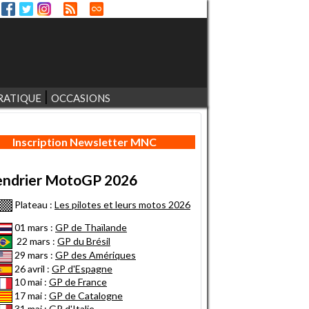
RATIQUE
OCCASIONS
Inscription Newsletter MNC
endrier MotoGP 2026
Plateau :
Les pilotes et leurs motos 2026
01 mars :
GP de Thaïlande
22 mars :
GP du Brésil
29 mars :
GP des Amériques
26 avril :
GP d'Espagne
10 mai :
GP de France
17 mai :
GP de Catalogne
31 mai :
GP d'Italie