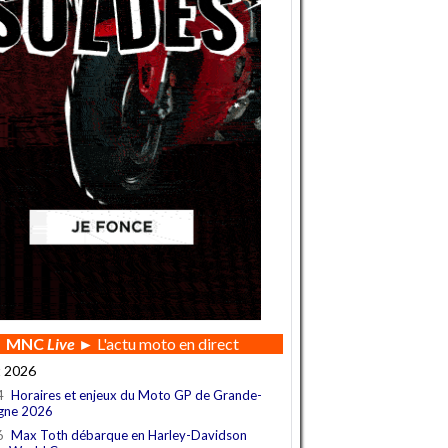
MNC
Live
► L'actu moto en direct
t 2026
4
Horaires et enjeux du Moto GP de Grande-
gne 2026
6
Max Toth débarque en Harley-Davidson