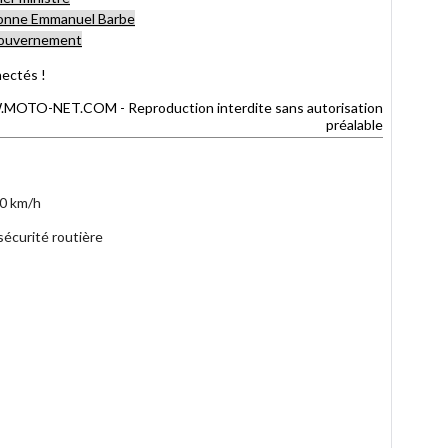
itionne Emmanuel Barbe
 gouvernement
nectés !
TO-NET.COM - Reproduction interdite sans autorisation
préalable
80 km/h
sécurité routière