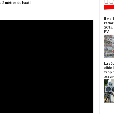
e 2 mètres de haut !
Il y a 
radar
2015, 
PV
La sé
cible
trop 
assur