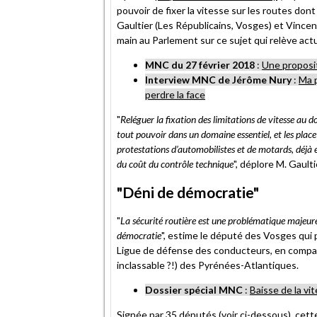
pouvoir de fixer la vitesse sur les routes dont
Gaultier (Les Républicains, Vosges) et Vincen
main au Parlement sur ce sujet qui relève ac
MNC du 27 février 2018
:
Une proposit
Interview MNC de Jérôme Nury
:
Ma 
perdre la face
"
Reléguer la fixation des limitations de vitesse au d
tout pouvoir dans un domaine essentiel, et les place 
protestations d’automobilistes et de motards, déjà e
du coût du contrôle technique
", déplore M. Gaulti
"Déni de démocratie"
"
La sécurité routière est une problématique majeure
démocratie
", estime le député des Vosges qui pr
Ligue de défense des conducteurs, en compagn
inclassable ?!) des Pyrénées-Atlantiques.
Dossier spécial MNC
:
Baisse de la vi
Signée par 35 députés (voir ci-dessous), cet