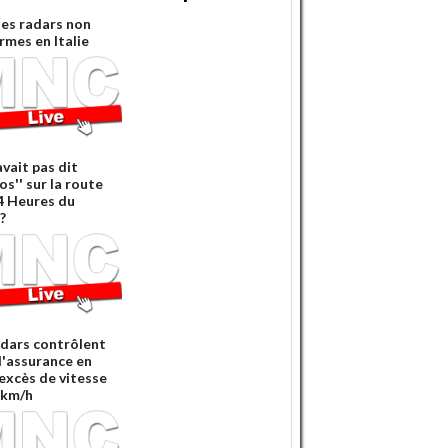
es radars non
rmes en Italie
vait pas dit
os'' sur la route
4 Heures du
?
adars contrôlent
 l'assurance en
'excès de vitesse
 km/h