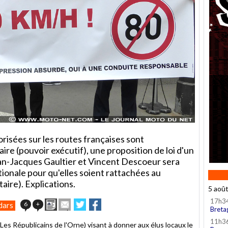
risées sur les routes françaises sont
e (pouvoir exécutif), une proposition de loi d'un
n-Jacques Gaultier et Vincent Descoeur sera
tionale pour qu'elles soient rattachées au
aire). Explications.
5 aoû
17h3
Imprimer
Envoyer
Partager
Partager
6
+
dars
Breta
cet
sur
sur
article
Twitter
Facebook
11h3
es Républicains de l'Orne) visant à donner aux élus locaux le