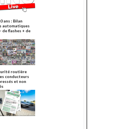
10 ans : Bilan
s automatiques
- de flashes + de
curité routière
 les conducteurs
pressés et non
és