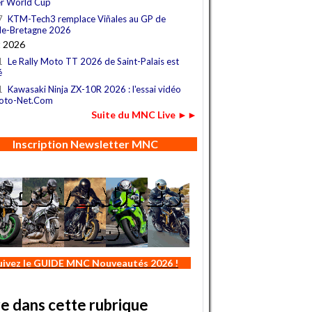
r World Cup
7
KTM-Tech3 remplace Viñales au GP de
e-Bretagne 2026
t 2026
1
Le Rally Moto TT 2026 de Saint-Palais est
é
1
Kawasaki Ninja ZX-10R 2026 : l'essai vidéo
oto-Net.Com
Suite du MNC Live ►►
Inscription Newsletter MNC
uivez le GUIDE MNC Nouveautés 2026 !
re dans cette rubrique