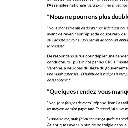
l'Assemblée nationale "
sera examinée en séance p
"Nous ne pourrons plus doubl
"
Nous allons être mis en danger par le fait que nou
avant de revenir sur l'épisode douloureux de
seul député à avoir eu son permis de conduire annu
le repasser
".
De retour dans la rue pour déplier une bander
conducteurs - puis invité par les CRS à "
monter
Varenne, à deux pas du siège du gouvernement 
une manif autorisée ! D’habitude je n’ai pas le temps
de les obtenir !
"
"Quelques rendez-vous manqué
"
Non, je ne fais pas de moto
", répond Jean Lassal
les moyens de m'en payer une. Et quand j’ai eu les mo
"
J’aurais aimé, mais j'ai eu comme ça quelques ren
Atlantiques avec un brin de nostalgie dans l