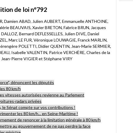
ition de loi n°792
R, Damien ABAD, Julien AUBERT, Emmanuelle ANTHOINE,
lérie BEAUVAIS, Xavier BRETON, Fabrice BRUN, Jacques
DALLOZ, Bernard DEFLESSELLES, Julien DIVE, Daniel
TZEL, Marc LE FUR, Véronique LOUWAGIE, Franck MARLIN,
érengère POLETTI, Didier QUENTIN, Jean-Marie SERMIER,
U, Isabelle VALENTIN, Patrice VERCHÈRE, Charles de la
 Jean-Pierre VIGIER et Stéphane VIRY
orce", dénoncent les députés
 les 80 km/h
 des vitesses autorisées revienne au Parlement
voitures-radars privées
h, le Sénat compte sur vos contributions !
imenter les 80 km/h... en Seine-Maritime !
ement de renoncer à la limitation générale à 80 km/h
mettre au gouvernement de ne pas perdre la face
ier ministre