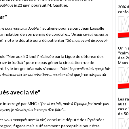
ublique le 21 juin
", poursuit M. Gaultier.
20% d
confo
er"
s ne pourrons plus doubler
", souligne pour sa part Jean Lassalle
l'annulation de son permis de conduire
... "
Je suis certainement le
lé
", note le député qui a dû patienter "
36 mois avant de pouvoir
On n'a
''calm
ole "Non aux 80 km/h" réalisée par la Ligue de défense des
des 2
 sur le trottoir
" pour ne pas gêner la circulation rue de
Mans 
! -, le berger béarnais s'amuse : "
c'est la première fois que je fais
 de demander les autorisations... ou alors c'est que je ne suis pas sûr
s avec la vie"
Les r
le interrogé par MNC : "
j'en ai eu fait, mais à l'époque je n'avais pas
aussi
cas d
yens, je n’avais plus le temps d’en faire
"...
de 50
dez-vous manqués avec la vie
", conclut le député des Pyrénées-
e regard, fugace mais suffisamment perceptible pour être