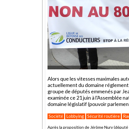
Alors que les vitesses maximales auto
actuellement du domaine réglementair
groupe de députés emmenés par Jea
examinée ce 21 juin à l'Assemblée na
domaine législatif (pouvoir parlement
Société
Lobbying
Sécurité routière
Ra
Après la
proposition de Jérôme Nury
(député L