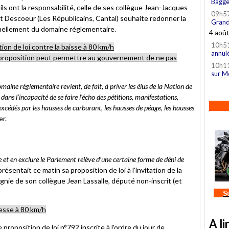
à
Bagge
 ils ont la responsabilité, celle de ses collègue Jean-Jacques
un
09h5
t Descoeur (Les Républicains, Cantal) souhaite redonner la
ami
Grand
tuellement du domaine réglementaire.
4 aoû
10h5
ion de loi contre la baisse à 80 km/h
annul
proposition peut permettre au gouvernement de ne pas
10h1
sur M
omaine réglementaire revient, de fait, à priver les élus de la Nation de
dans l’incapacité de se faire l’écho des pétitions, manifestations,
xcédés par les hausses de carburant, les hausses de péage, les hausses
er.
 et en exclure le Parlement relève d’une certaine forme de déni de
ésentait ce matin sa proposition de loi à l'invitation de la
ie de son collègue Jean Lassalle, député non-inscrit (et
S
tesse à 80 km/h
A li
te
proposition de loi n°792
inscrite à l'ordre du jour de