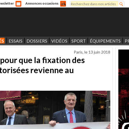
Rechercher
wsletter
Annonces occasions
Formulaire de recherche
ÉS
ESSAIS
DOSSIERS
VIDÉOS
SPORT
ÉQUIPEMENTS
P
Paris, le
13 juin 2018
pour que la fixation des
torisées revienne au