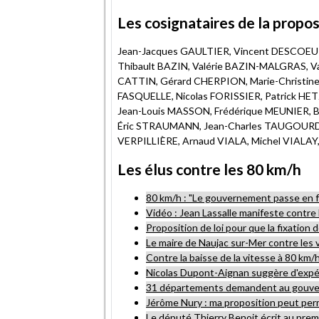
Les cosignataires de la propos
Jean-Jacques GAULTIER, Vincent DESCOEU
Thibault BAZIN, Valérie BAZIN-MALGRAS, Va
CATTIN, Gérard CHERPION, Marie-Christine 
FASQUELLE, Nicolas FORISSIER, Patrick HE
Jean-Louis MASSON, Frédérique MEUNIER, B
Éric STRAUMANN, Jean-Charles TAUGOURDEA
VERPILLIÈRE, Arnaud VIALA, Michel VIALAY,
Les élus contre les 80 km/h
80 km/h : "Le gouvernement passe en f
Vidéo : Jean Lassalle manifeste contre
Proposition de loi pour que la fixation
Le maire de Naujac sur-Mer contre les 
Contre la baisse de la vitesse à 80 km/
Nicolas Dupont-Aignan suggère d'expér
31 départements demandent au gouvern
Jérôme Nury : ma proposition peut per
Le député Thierry Benoit écrit au prem