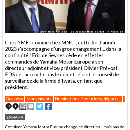
Chez YME - comme chez MNC -, cette fin d’année
2023 s’accompagne d’un gros changement... dans la
continuité ! Eric de Seynes cède en effet les
commandes de Yamaha Motor Europe à son
directeur adjoint et vice-président Olivier Prévost.
EDS ne raccroche pas le cuir et rejoint le conseil de
surveillance de la firme d’Iwata, en tant que
président.
Business
Mouvements
Nominations, évolutions, départs...
Ho
Imprimer
Envoyer
Partager
Partager
0
+
cet
sur
sur
article
Twitter
Facebook
YAMAHA
à
un
Cet hiver, Yamaha Motor Europe change de direction... mais pas de
ami