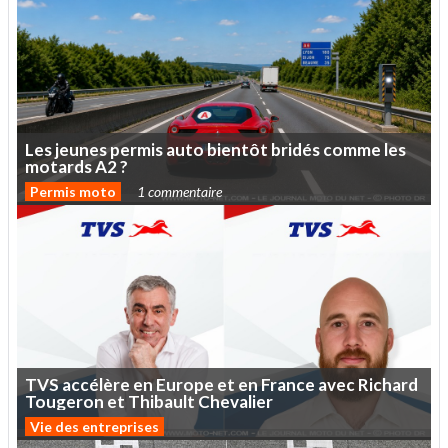
Les
jeunes
permis
auto
bientôt
bridés
comme
les
motards
A2
?
Permis moto
1 commentaire
TVS
accélère
en
Europe
et
en
France
avec
Richard
Tougeron
et
Thibault
Chevalier
Vie des entreprises