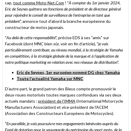
cap,
tout comme Moto-Net.Com
! "
À compter du 1er janvier 2024,
Eric de Seynes quittera ses fonctions de président et de directeur général
pour rejoindre le conseil de surveillance de l'entreprise en tant que
président
", annonce tout d’abord la branche européenne du
constructeur de motos japonais.
"
Au delà de cette responsabilité
", précise EDS à ses "amis" sur
Facebook (dont MNC bien sûr, voir en fin d’article), "
je vais
particulièrement contribuer, au niveau mondial, à la stratégie de Yamaha
en compétition, à la stratégie globale de la marque et à l'application de
notre politique marketing en relation avec nos réseaux de distribution
".
Eric de Seynes, 1er européen nommé DG chez Yamaha
Toute l’actualité Yamaha sur MNC
D’autre part, le grand patron des Bleus compte promouvoir le
deux-roues motorisés toutes marques confondues via ses deux
actuels mandats :
président de l'IMMA
(International Motorcycle
Manufacturers Association) et vice-président de l'ACEM
(Association des Constructeurs Européens de Motocycles).
"
En parallèle, je vais poursuivre mes engagements bénévoles auprès du
Fond de dotation pour la sauvegarde du patrimoine du sport moto, de la