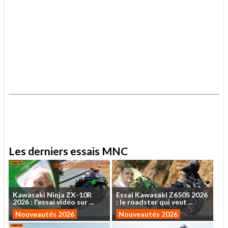
.
.
Les derniers essais MNC
Kawasaki
Ninja
ZX-10R
Essai
Kawasaki
Z650S
2026
2026
:
l'essai
vidéo
sur
...
:
le
roadster
qui
veut
...
Nouveautés 2026
Nouveautés 2026