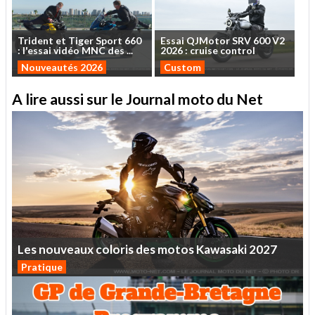
Trident
et
Tiger
Sport
660
Essai
QJMotor
SRV
600
V2
:
l'essai
vidéo
MNC
des
...
2026
:
cruise
control
Nouveautés 2026
Custom
A lire aussi sur le Journal moto du Net
Les
nouveaux
coloris
des
motos
Kawasaki
2027
Pratique