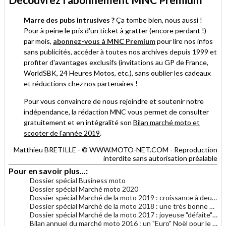
Marre des pubs intrusives ?
Ça tombe bien, nous aussi !
Pour à peine le prix d'un ticket à gratter (encore perdant !)
par mois,
abonnez-vous à MNC Premium
pour lire nos infos
sans publicités, accéder à toutes nos archives depuis 1999 et
profiter d'avantages exclusifs (invitations au GP de France,
WorldSBK, 24 Heures Motos, etc.), sans oublier les cadeaux
et réductions chez nos partenaires !
Pour vous convaincre de nous rejoindre et soutenir notre
indépendance, la rédaction MNC vous permet de consulter
gratuitement et en intégralité son
Bilan marché moto et
scooter de l’année 2019
.
Matthieu BRETILLE - © WWW.MOTO-NET.COM - Reproduction
interdite sans autorisation préalable
Pour en savoir plus...:
Dossier spécial Business moto
Dossier spécial Marché moto 2020
Dossier spécial Marché de la moto 2019 : croissance à deux chiffres
Dossier spécial Marché de la moto 2018 : une très bonne santé !
Dossier spécial Marché de la moto 2017 : joyeuse "défaite" de fin d'année
Bilan annuel du marché moto 2016 : un "Euro" Noël pour le marché moto