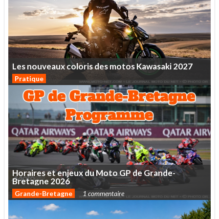
Les
nouveaux
coloris
des
motos
Kawasaki
2027
Pratique
Horaires
et
enjeux
du
Moto
GP
de
Grande-
Bretagne
2026
Grande-Bretagne
1 commentaire