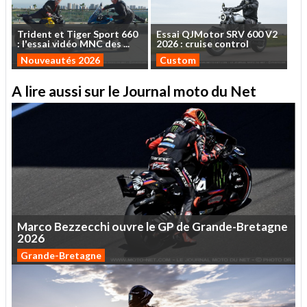
Trident
et
Tiger
Sport
660
Essai
QJMotor
SRV
600
V2
:
l'essai
vidéo
MNC
des
...
2026
:
cruise
control
Nouveautés 2026
Custom
A lire aussi sur le Journal moto du Net
Marco
Bezzecchi
ouvre
le
GP
de
Grande-Bretagne
2026
Grande-Bretagne