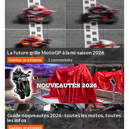
La
future
grille
MotoGP
à
la
mi-saison
2026
Guides pratiques
1 commentaire
Guide
nouveautés
2026
:
toutes
les
motos,
toutes
les
infos
Guides pratiques