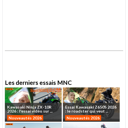
.
.
Les derniers essais MNC
Kawasaki
Ninja
ZX-10R
Essai
Kawasaki
Z650S
2026
2026
:
l'essai
vidéo
sur
...
:
le
roadster
qui
veut
...
Nouveautés 2026
Nouveautés 2026