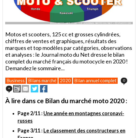
Motos et scooters, 125 cc et grosses cylindrées,
chiffres de ventes et graphiques, résultats des
marques et top modèles par catégories, observations
et analyses : le Journal moto du Net dresse le bilan
complet du marché français du motocycle en 2020 !
Demandez le sommaire...
Business
Bilans marché
2020
Bilan annuel complet
0
Imprimer
Envoyer
Partager
Partager
+
cet
sur
sur
article
Twitter
Facebook
À lire dans ce Bilan du marché moto 2020 :
à
un
Page 2/11 :
Une année en montagnes coronavi-
ami
russes
Page 3/11 :
Le classement des constructeurs en
France