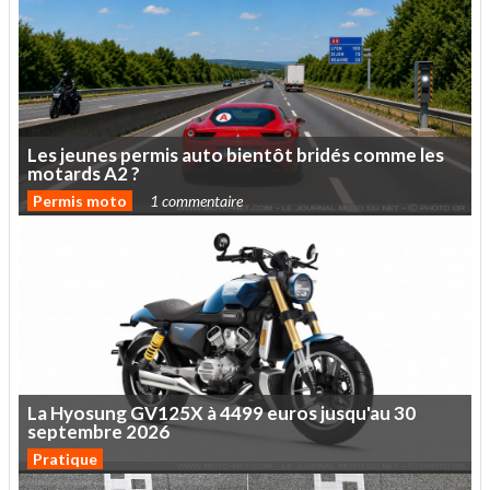
Les
jeunes
permis
auto
bientôt
bridés
comme
les
motards
A2
?
Permis moto
1 commentaire
La
Hyosung
GV125X
à
4499
euros
jusqu'au
30
septembre
2026
Pratique