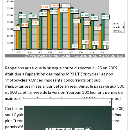
Rappelons aussi que la brusque chute du secteur 125 en 2009
était due à l'apparition des malins MP3 LT ("tricycles", et non
"motocycles").Or ces imposants concurrents ont subi
d'importantes mises à jour cette année... Ainsi, le passage aux 300
et 500 cc et l'arrivée de la version Yourban 300 leur ont permis de
maintenir leurs volumes de ventes : encore 10 815 cette année !
Certes beaucoup plus chers à l'achat, les MP3 LT (et Yourban 300)
sont également plus sécurisants, puissants, statutaires et même
plus "tendance" qu'un scooter 125. Autant d'atouts qui leur ont
permis d'éviter le "fléau économique" des 125 en 2011 : la