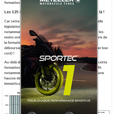
formation obligatoire de 7 heures !
Les 125 freinés par la formation, les MP3 toujours là !
Car cette année, plus que la météo ou la crise, c'est la nouvelle
législation qui a ralenti l'activité du secteur 125, en limitant
notamment le nombre de nouveaux entrants. Les véhicules les
moins onéreux ont sans nul doute été les plus touchés, le prix de
la formation représentant une somme supplémentaire à
débourser relativement énorme (un tiers du prix d'un scooter low-
cost) !
Au-delà du coût financier, le temps et l'investissement que cette
formation induit ont détourné les clients des 125 cc, au profit
notamment des 50 cc : le marché des cyclomoteurs affiche une
hausse de 3% en 2011, avec un cumul de 125 294
immatriculations.