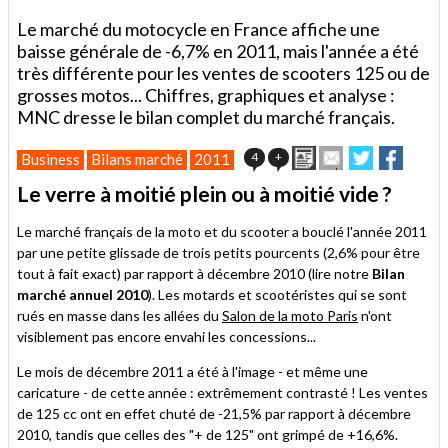
Le marché du motocycle en France affiche une
baisse générale de -6,7% en 2011, mais l'année a été
très différente pour les ventes de scooters 125 ou de
grosses motos... Chiffres, graphiques et analyse :
MNC dresse le bilan complet du marché français.
Imprimer
Envoyer
Partager
Partag
4
+
Business
Bilans marché
2011
cet
sur
sur
article
Twitter
Facebook
Le verre à moitié plein ou à moitié vide ?
à
un
Le marché français de la moto et du scooter a bouclé l'année 2011
ami
par une petite glissade de trois petits pourcents (2,6% pour être
tout à fait exact) par rapport à décembre 2010 (lire notre
Bilan
marché annuel 2010
). Les motards et scootéristes qui se sont
rués en masse dans les allées du
Salon de la moto Paris
n'ont
visiblement pas encore envahi les concessions...
Le mois de décembre 2011 a été à l'image - et même une
caricature - de cette année : extrêmement contrasté ! Les ventes
de 125 cc ont en effet chuté de -21,5% par rapport à décembre
2010, tandis que celles des "+ de 125" ont grimpé de +16,6%.