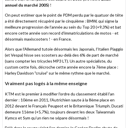
annuel du marché 2005
) !
On peut estimer que le point de PDM perdu par le quatuor de tête
a été directement récupéré par le cinquième : BMW, qui signe la
meilleure progression de l'année au sein du Top 20 (+9,3%) et bat
encore cette année son record d'immatriculations de motos - et
désormais maxiscooters ! - en France.
Alors que l'Allemand tutoie désormais les Japonais, l'Italien Piaggio
(et Vespa) hisse ses scooters au-delà des 6% de part de marché
(sans compter les tricycles MP3 LT). Un autre spécialiste, du
custom cette fois, décroche cette année encore la 7ème place :
Harley Davidson "cruise" sur le même rythme que le marché.
Vraiment pas logés à la même enseigne
KTM est le premier à modifier l'ordre du classement établi l'an
dernier : 10ème en 2011, l'Autrichien saute à la 8ème place en
2012 devant le Français Peugeot et le Britannique Triumph. Ducati
demeure 11ème (+5,7%), toujours devant les deux Taïwannais
Kymco et Sym qu'un rien ne sépare désormais !
Déjà dans le
rouge
violet l'an dernier, le Coréen Daelim chute de