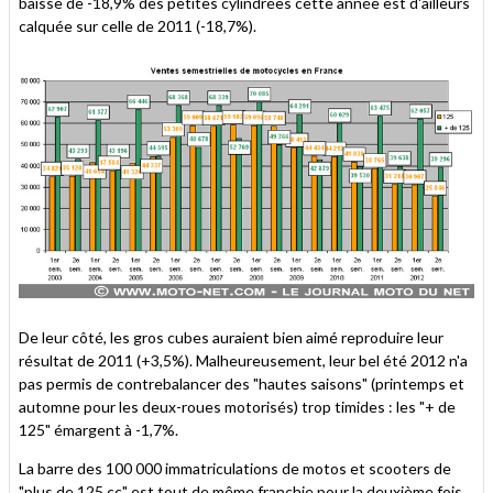
baisse de -18,9% des petites cylindrées cette année est d'ailleurs
calquée sur celle de 2011 (-18,7%).
De leur côté, les gros cubes auraient bien aimé reproduire leur
résultat de 2011 (+3,5%). Malheureusement, leur bel été 2012 n'a
pas permis de contrebalancer des "hautes saisons" (printemps et
automne pour les deux-roues motorisés) trop timides : les "+ de
125" émargent à -1,7%.
La barre des 100 000 immatriculations de motos et scooters de
"plus de 125 cc" est tout de même franchie pour la deuxième fois