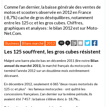
Comme l'an dernier, la baisse générale des ventes de
motos et scooters observée en 2012 en France
(-8,7%) cache de gros déséquilibres, notamment
entre les 125 cc et les gros cubes. Chiffres,
graphiques et analyses : le bilan 2012 est sur Moto-
Net.Com.
Imprimer
Envoyer
Partager
Parta
40
+
Business
Bilans marché
2012
cet
sur
sur
article
Twitter
Facebook
Les 125 souffrent, les gros cubes résistent
à
un
Malgré une barre placée bas en décembre 2011 (lire notre
Bilan
ami
annuel du marché 2011
), le marché français du motocycle a
terminé l'année 2012 sur un douzième mois extrêmement
décevant.
En décembre 2012, seulement 6 065 "deux-roues motorisés de
125 cc et plus" - les fameux motocycles - ont quitté les
concessions françaises. L'an dernier sur la même période, ils
avaient été 7 457 : la baisse s'élève donc à -18,7%...