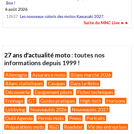
Box !
6 août 2026
12h37
Les nouveaux coloris des motos Kawasaki 2027
Suite du MNC Live ►►
27 ans d'actualité moto :
toutes nos
informations depuis 1999 !
Allemagne
Assurance moto
Bilans marché 2026
Bilans statistiques
Casques
Dans Le Rétro
Découverte
Equipement pilote
Fiches techniques
Freinage
GT
Guides pratiques
High-tech
Horizons
Lobbying
Nouveautés 2026
Nouveautés 2027
Outil Agenda
Permis moto
Pneus
Portraits
Préparations moto
R&D
Roadster
Vie des entreprises