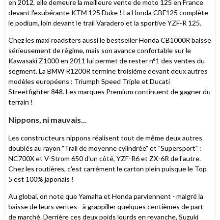
en 2012, elle demeure la meilleure vente de moto 125 en France
devant l'exubérante KTM 125 Duke ! La Honda CBF125 complète
le podium, loin devant le trail Varadero et la sportive YZF-R 125.
Chez les maxi roadsters aussi le bestseller Honda CB1000R baisse
sérieusement de régime, mais son avance confortable sur le
Kawasaki Z1000 en 2011 lui permet de rester n°1 des ventes du
segment. La BMW R1200R termine troisième devant deux autres
modèles européens : Triumph Speed Triple et Ducati
Streetfighter 848. Les marques Premium continuent de gagner du
terrain !
Nippons, ni mauvais...
Les constructeurs nippons réalisent tout de même deux autres
doublés au rayon "Trail de moyenne cylindrée" et "Supersport" :
NC700X et V-Strom 650 d'un côté, YZF-R6 et ZX-6R de l'autre.
Chez les routières, c'est carrément le carton plein puisque le Top
5 est 100% japonais !
Au global, on note que Yamaha et Honda parviennent - malgré la
baisse de leurs ventes - à grappiller quelques centièmes de part
de marché. Derrière ces deux poids lourds en revanche, Suzuki