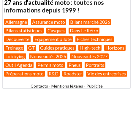
27 ans d'actualité moto :
toutes nos
informations depuis 1999 !
Allemagne
Assurance moto
Bilans marché 2026
Bilans statistiques
Casques
Dans Le Rétro
Découverte
Equipement pilote
Fiches techniques
Freinage
GT
Guides pratiques
High-tech
Horizons
Lobbying
Nouveautés 2026
Nouveautés 2027
Outil Agenda
Permis moto
Pneus
Portraits
Préparations moto
R&D
Roadster
Vie des entreprises
Contacts
-
Mentions légales
-
Publicité