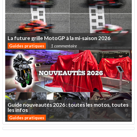
La
future
grille
MotoGP
à
la
mi-saison
2026
Guides pratiques
1 commentaire
Guide
nouveautés
2026
:
toutes
les
motos,
toutes
les
infos
Guides pratiques