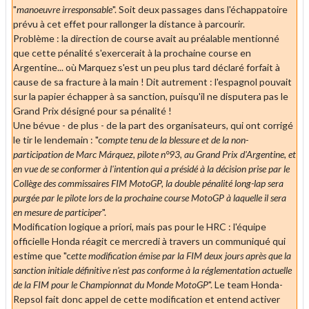
"
manoeuvre irresponsable
". Soit deux passages dans l'échappatoire
prévu à cet effet pour rallonger la distance à parcourir.
Problème : la direction de course avait au préalable mentionné
que cette pénalité s'exercerait à la prochaine course en
Argentine... où Marquez s'est un peu plus tard déclaré forfait à
cause de sa fracture à la main ! Dit autrement : l'espagnol pouvait
sur la papier échapper à sa sanction, puisqu'il ne disputera pas le
Grand Prix désigné pour sa pénalité !
Une bévue - de plus - de la part des organisateurs, qui ont corrigé
le tir le lendemain : "c
ompte tenu de la blessure et de la non-
participation de Marc Márquez, pilote n°93, au Grand Prix d'Argentine, et
en vue de se conformer à l'intention qui a présidé à la décision prise par le
Collège des commissaires FIM MotoGP, la double pénalité long-lap sera
purgée par le pilote lors de la prochaine course MotoGP à laquelle il sera
en mesure de participer
".
Modification logique a priori, mais pas pour le HRC : l'équipe
officielle Honda réagit ce mercredi à travers un communiqué qui
estime que "c
ette modification émise par la FIM deux jours après que la
sanction initiale définitive n'est pas conforme à la réglementation actuelle
de la FIM pour le Championnat du Monde MotoGP
".
Le team Honda-
Repsol fait donc appel de cette modification et entend activer