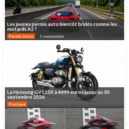
Les
jeunes
permis
auto
bientôt
bridés
comme
les
motards
A2
?
Permis moto
1 commentaire
La
Hyosung
GV125X
à
4499
euros
jusqu'au
30
septembre
2026
Pratique