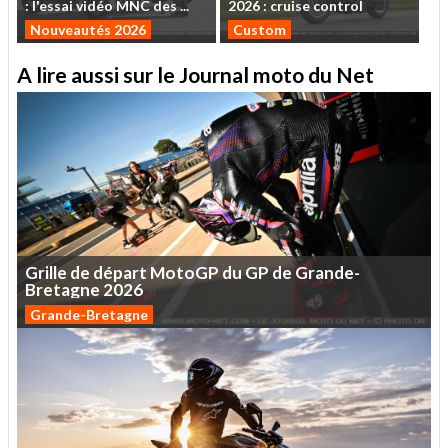
:
l'essai
vidéo
MNC
des
...
2026
:
cruise
control
Nouveautés 2026
Custom
A lire aussi sur le Journal moto du Net
Grille
de
départ
MotoGP
du
GP
de
Grande-
Bretagne
2026
Grande-Bretagne