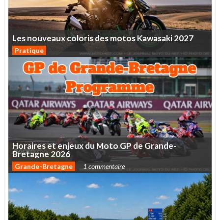
Les
nouveaux
coloris
des
motos
Kawasaki
2027
Pratique
Horaires
et
enjeux
du
Moto
GP
de
Grande-
Bretagne
2026
Grande-Bretagne
1 commentaire