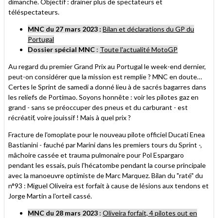
dimanche. Objectif : drainer plus de spectateurs et
téléspectateurs.
MNC du 27 mars 2023 :
Bilan et déclarations du GP du
Portugal
Dossier spécial MNC
:
Toute l'actualité MotoGP
Au regard du premier Grand Prix au Portugal le week-end dernier,
peut-on considérer que la mission est remplie ? MNC en doute…
Certes le Sprint de samedi a donné lieu à de sacrés bagarres dans
les reliefs de Portimao. Soyons honnête : voir les pilotes gaz en
grand - sans se préoccuper des pneus et du carburant - est
récréatif, voire jouissif ! Mais à quel prix ?
Fracture de l'omoplate pour le nouveau pilote officiel Ducati Enea
Bastianini - fauché par Marini dans les premiers tours du Sprint -,
mâchoire cassée et trauma pulmonaire pour Pol Espargaro
pendant les essais, puis l'hécatombe pendant la course principale
avec la manoeuvre optimiste de Marc Marquez. Bilan du "raté" du
n°93 : Miguel Oliveira est forfait à cause de lésions aux tendons et
Jorge Martin a l'orteil cassé.
MNC du 28 mars 2023
:
Oliveira forfait, 4 pilotes out en