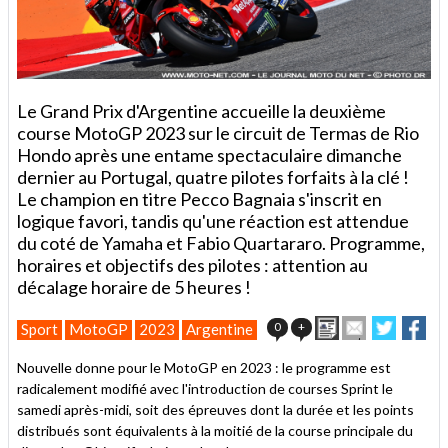
Le Grand Prix d'Argentine accueille la deuxième
course MotoGP 2023 sur le circuit de Termas de Rio
Hondo après une entame spectaculaire dimanche
dernier au Portugal, quatre pilotes forfaits à la clé !
Le champion en titre Pecco Bagnaia s'inscrit en
logique favori, tandis qu'une réaction est attendue
du coté de Yamaha et Fabio Quartararo. Programme,
horaires et objectifs des pilotes : attention au
décalage horaire de 5 heures !
Imprimer
Envoyer
Partage
Par
0
+
Sport
MotoGP
2023
Argentine
cet
sur
sur
article
Twitter
Facebo
Nouvelle donne pour le MotoGP en 2023 : le programme est
à
radicalement modifié avec l'introduction de courses Sprint le
un
samedi après-midi, soit des épreuves dont la durée et les points
ami
distribués sont équivalents à la moitié de la course principale du