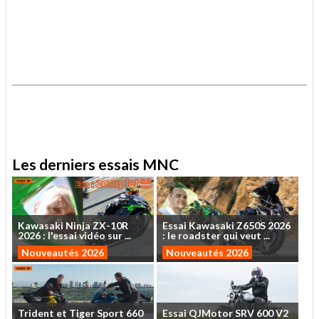
.
.
Les derniers essais MNC
Kawasaki
Ninja
ZX-10R
Essai
Kawasaki
Z650S
2026
2026
:
l'essai
vidéo
sur
...
:
le
roadster
qui
veut
...
Nouveautés 2026
Nouveautés 2026
Trident
et
Tiger
Sport
660
Essai
QJMotor
SRV
600
V2