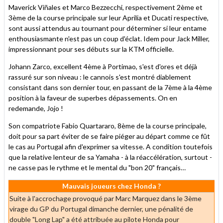
Maverick Viñales et Marco Bezzecchi, respectivement 2ème et
3ème de la course principale sur leur Aprilia et Ducati respective,
sont aussi attendus au tournant pour déterminer si leur entame
enthousiasmante n'est pas un coup d'éclat. Idem pour Jack Miller,
impressionnant pour ses débuts sur la KTM officielle.
Johann Zarco, excellent 4ème à Portimao, s'est d'ores et déjà
rassuré sur son niveau : le cannois s'est montré diablement
consistant dans son dernier tour, en passant de la 7ème à la 4ème
position à la faveur de superbes dépassements. On en
redemande, Jojo !
Son compatriote Fabio Quartararo, 8ème de la course principale,
doit pour sa part éviter de se faire piéger au départ comme ce fût
le cas au Portugal afin d'exprimer sa vitesse. A condition toutefois
que la relative lenteur de sa Yamaha - à la réaccélération, surtout -
ne casse pas le rythme et le mental du "bon 20" français…
Mauvais joueurs chez Honda ?
Suite à l'accrochage provoqué par Marc Marquez dans le 3ème
virage du GP du Portugal dimanche dernier, une pénalité de
double "Long Lap" a été attribuée au pilote Honda pour