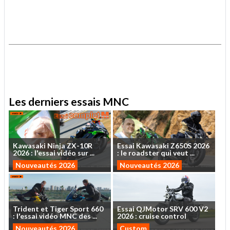
.
.
Les derniers essais MNC
Kawasaki
Ninja
ZX-10R
Essai
Kawasaki
Z650S
2026
2026
:
l'essai
vidéo
sur
...
:
le
roadster
qui
veut
...
Nouveautés 2026
Nouveautés 2026
Trident
et
Tiger
Sport
660
Essai
QJMotor
SRV
600
V2
:
l'essai
vidéo
MNC
des
...
2026
:
cruise
control
Nouveautés 2026
Custom