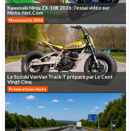
Kawasaki
Ninja
ZX-10R
2026
:
l'essai
vidéo
sur
Moto-Net.Com
Nouveautés 2026
Le
Suzuki
VanVan
Track-T
préparé
par
Le
Cent
Vingt
Cinq
Préparations moto