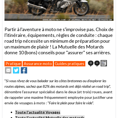
Partir à l'aventure à moto ne s'improvise pas. Choix de
l'itinéraire, équipements, règles de conduite : chaque
road trip nécessite un minimum de préparation pour
un maximum de plaisir ! La Mutuelle des Motards
donne 10 (bons) conseils pour "assurer" ses arrières.
Imprim
0
+
Pratique
Assurance moto
Guides pratiques
Envoyer
Partager
Partager
cet
sur
sur
article
Twitter
Facebook
"
Si vous rêvez de vous balader sur les côtes bretonnes ou d'explorer les
à
routes alpines, sachez que 82% des motards ont déjà réalisé un road trip
",
un
dénombre l'assureur spécialisé dans le deux (et trois) roues, avant
ami
de rappeler une maxime fréquemment employée pour justifier une
envie de voyages à moto : "
Faire le plein pour faire le vide
".
Toute l'actualité Voyages
Toute l'actualité Mutuelle des motards