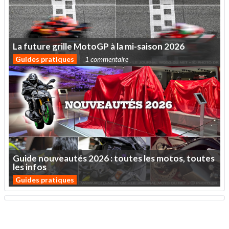
La
future
grille
MotoGP
à
la
mi-saison
2026
Guides pratiques
1 commentaire
Guide
nouveautés
2026
:
toutes
les
motos,
toutes
les
infos
Guides pratiques