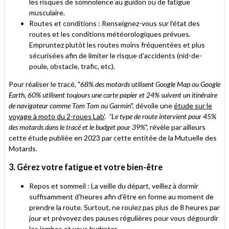
les risques de somnolence au guidon ou de fatigue
musculaire.
Routes et conditions : Renseignez-vous sur l’état des
routes et les conditions météorologiques prévues.
Empruntez plutôt les routes moins fréquentées et plus
sécurisées afin de limiter le risque d’accidents (nid-de-
poule, obstacle, trafic, etc).
Pour réaliser le tracé, "
68% des motards utilisent Google Map ou Google
Earth, 60% utilisent toujours une carte papier et 24% suivent un itinéraire
de navigateur comme Tom Tom ou Garmin
", dévoile une
étude sur le
voyage à moto du 2-roues Lab'
.
"Le type de route intervient pour 45%
des motards dans le tracé et le budget pour 39%
", révèle par ailleurs
cette étude publiée en 2023 par cette entitée de la Mutuelle des
Motards.
3. Gérez votre fatigue et votre bien-être
Repos et sommeil : La veille du départ, veillez à dormir
suffisamment d’heures afin d’être en forme au moment de
prendre la route. Surtout, ne roulez pas plus de 8 heures par
jour et prévoyez des pauses régulières pour vous dégourdir
les jambes et vous hydrater.