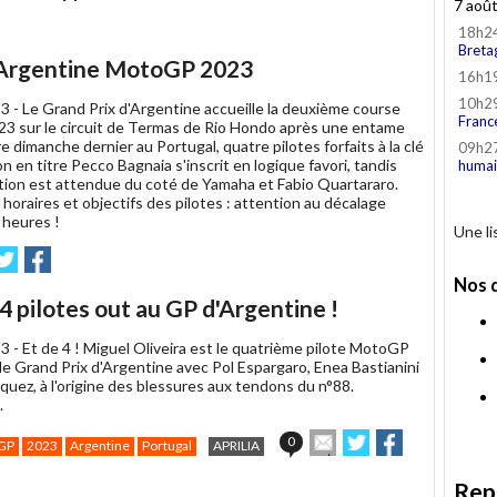
ami
7 aoû
18h2
Breta
d'Argentine MotoGP 2023
16h1
10h2
3 -
Le Grand Prix d'Argentine accueille la deuxième course
Franc
 sur le circuit de Termas de Rio Hondo après une entame
e dimanche dernier au Portugal, quatre pilotes forfaits à la clé
09h2
n en titre Pecco Bagnaia s'inscrit en logique favori, tandis
humai
tion est attendue du coté de Yamaha et Fabio Quartararo.
oraires et objectifs des pilotes : attention au décalage
 heures !
Une l
nvoyer
Partager
Partager
ur
sur
Nos 
e
witter
Facebook
: 4 pilotes out au GP d'Argentine !
3 -
Et de 4 ! Miguel Oliveira est le quatrième pilote MotoGP
 le Grand Prix d'Argentine avec Pol Espargaro, Enea Bastianini
quez, à l'origine des blessures aux tendons du n°88.
.
Envoyer
Partager
Partager
0
GP
2023
Argentine
Portugal
APRILIA
cet
sur
sur
article
Twitter
Facebook
Rep
à