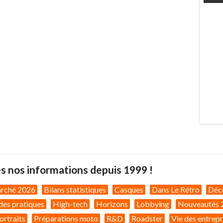
s nos informations depuis 1999 !
arché 2026
Bilans statistiques
Casques
Dans Le Rétro
Déc
des pratiques
High-tech
Horizons
Lobbying
Nouveautés 
ortraits
Préparations moto
R&D
Roadster
Vie des entrepr