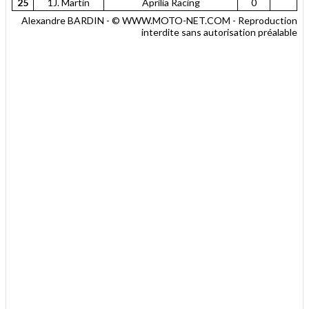
25
1J. Martin
Aprilia Racing
0
Alexandre BARDIN - © WWW.MOTO-NET.COM - Reproduction
interdite sans autorisation préalable
.