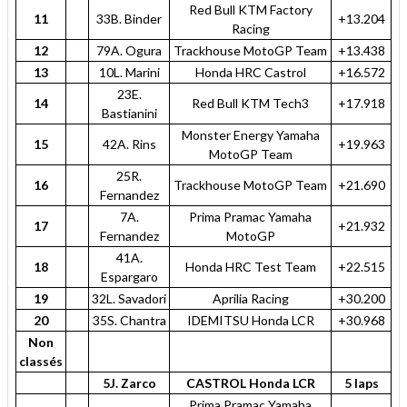
Red Bull KTM Factory
11
33B. Binder
+13.204
Racing
12
79A. Ogura
Trackhouse MotoGP Team
+13.438
13
10L. Marini
Honda HRC Castrol
+16.572
23E.
14
Red Bull KTM Tech3
+17.918
Bastianini
Monster Energy Yamaha
15
42A. Rins
+19.963
MotoGP Team
25R.
16
Trackhouse MotoGP Team
+21.690
Fernandez
7A.
Prima Pramac Yamaha
17
+21.932
Fernandez
MotoGP
41A.
18
Honda HRC Test Team
+22.515
Espargaro
19
32L. Savadori
Aprilia Racing
+30.200
20
35S. Chantra
IDEMITSU Honda LCR
+30.968
Non
classés
5J. Zarco
CASTROL Honda LCR
5 laps
Prima Pramac Yamaha