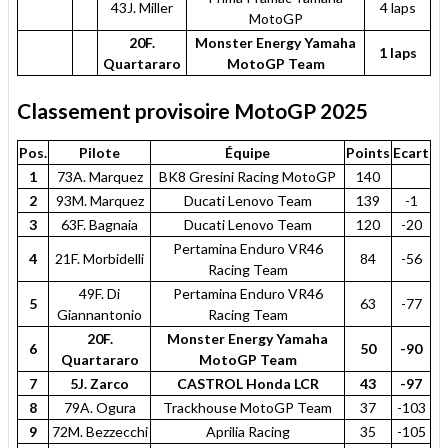
43J. Miller
4 laps
MotoGP
20F.
Monster Energy Yamaha
1 laps
Quartararo
MotoGP Team
Classement provisoire MotoGP 2025
Pos.
Pilote
Équipe
Points
Ecart
1
73A. Marquez
BK8 Gresini Racing MotoGP
140
2
93M. Marquez
Ducati Lenovo Team
139
-1
3
63F. Bagnaia
Ducati Lenovo Team
120
-20
Pertamina Enduro VR46
4
21F. Morbidelli
84
-56
Racing Team
49F. Di
Pertamina Enduro VR46
5
63
-77
Giannantonio
Racing Team
20F.
Monster Energy Yamaha
6
50
-90
Quartararo
MotoGP Team
7
5J. Zarco
CASTROL Honda LCR
43
-97
8
79A. Ogura
Trackhouse MotoGP Team
37
-103
9
72M. Bezzecchi
Aprilia Racing
35
-105