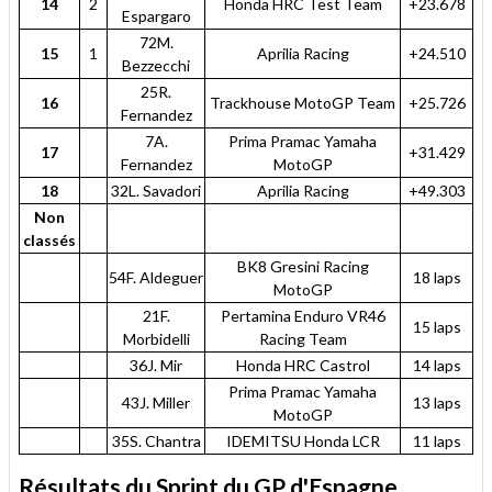
14
2
Honda HRC Test Team
+23.678
Espargaro
72M.
15
1
Aprilia Racing
+24.510
Bezzecchi
25R.
16
Trackhouse MotoGP Team
+25.726
Fernandez
7A.
Prima Pramac Yamaha
17
+31.429
Fernandez
MotoGP
18
32L. Savadori
Aprilia Racing
+49.303
Non
classés
BK8 Gresini Racing
54F. Aldeguer
18 laps
MotoGP
21F.
Pertamina Enduro VR46
15 laps
Morbidelli
Racing Team
36J. Mir
Honda HRC Castrol
14 laps
Prima Pramac Yamaha
43J. Miller
13 laps
MotoGP
35S. Chantra
IDEMITSU Honda LCR
11 laps
Résultats du Sprint du GP d'Espagne