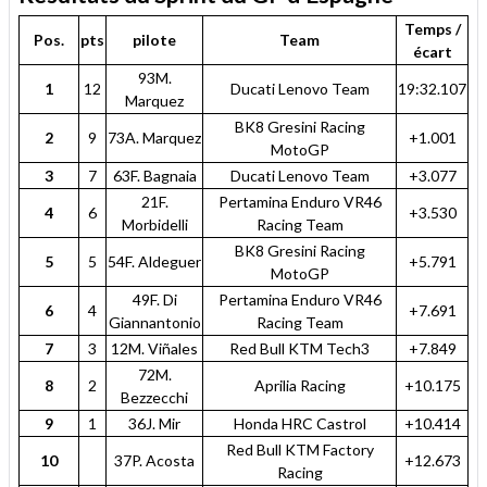
Temps /
Pos.
pts
pilote
Team
écart
93M.
1
12
Ducati Lenovo Team
19:32.107
Marquez
BK8 Gresini Racing
2
9
73A. Marquez
+1.001
MotoGP
3
7
63F. Bagnaia
Ducati Lenovo Team
+3.077
21F.
Pertamina Enduro VR46
4
6
+3.530
Morbidelli
Racing Team
BK8 Gresini Racing
5
5
54F. Aldeguer
+5.791
MotoGP
49F. Di
Pertamina Enduro VR46
6
4
+7.691
Giannantonio
Racing Team
7
3
12M. Viñales
Red Bull KTM Tech3
+7.849
72M.
8
2
Aprilia Racing
+10.175
Bezzecchi
9
1
36J. Mir
Honda HRC Castrol
+10.414
Red Bull KTM Factory
10
37P. Acosta
+12.673
Racing