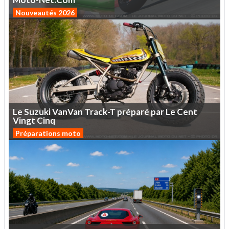
Nouveautés 2026
Le
Suzuki
VanVan
Track-T
préparé
par
Le
Cent
Vingt
Cinq
Préparations moto