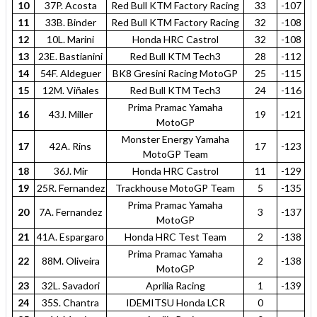
10
37P. Acosta
Red Bull KTM Factory Racing
33
-107
11
33B. Binder
Red Bull KTM Factory Racing
32
-108
12
10L. Marini
Honda HRC Castrol
32
-108
13
23E. Bastianini
Red Bull KTM Tech3
28
-112
14
54F. Aldeguer
BK8 Gresini Racing MotoGP
25
-115
15
12M. Viñales
Red Bull KTM Tech3
24
-116
Prima Pramac Yamaha
16
43J. Miller
19
-121
MotoGP
Monster Energy Yamaha
17
42A. Rins
17
-123
MotoGP Team
18
36J. Mir
Honda HRC Castrol
11
-129
19
25R. Fernandez
Trackhouse MotoGP Team
5
-135
Prima Pramac Yamaha
20
7A. Fernandez
3
-137
MotoGP
21
41A. Espargaro
Honda HRC Test Team
2
-138
Prima Pramac Yamaha
22
88M. Oliveira
2
-138
MotoGP
23
32L. Savadori
Aprilia Racing
1
-139
24
35S. Chantra
IDEMITSU Honda LCR
0