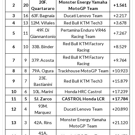
20F.
Monster Energy Yamaha
2
20
+1.561
Quartararo
MotoGP Team
3
16
63F. Bagnaia
Ducati Lenovo Team
+2.217
4
13
12M. Viñales
Red Bull KTM Tech3
+3.678
49F. Di
Pertamina Enduro VR46
5
11
+7.267
Giannantonio
Racing Team
Red Bull KTM Factory
6
10
33B. Binder
+8.529
Racing
Red Bull KTM Factory
7
9
37P. Acosta
+9.764
Racing
8
8
79A. Ogura
Trackhouse MotoGP Team
+10.923
23E.
9
7
Red Bull KTM Tech3
+15.879
Bastianini
10
6
10L. Marini
Honda HRC Castrol
+17.239
11
5
5J. Zarco
CASTROL Honda LCR
+17.784
93M.
12
4
Ducati Lenovo Team
+20.890
Marquez
Monster Energy Yamaha
13
3
42A. Rins
+21.120
MotoGP Team
41A.