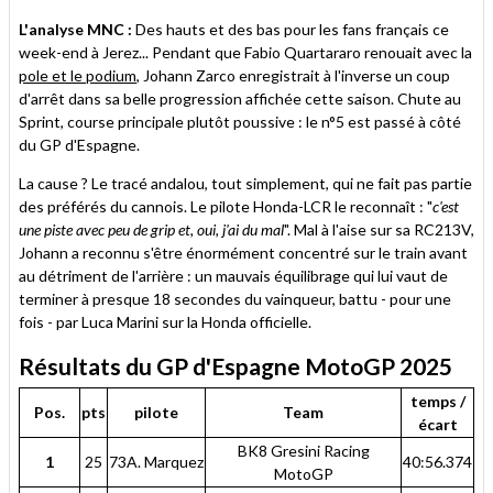
L'analyse MNC :
Des hauts et des bas pour les fans français ce
week-end à Jerez... Pendant que Fabio Quartararo renouait avec la
pole et le podium
, Johann Zarco enregistrait à l'inverse un coup
d'arrêt dans sa belle progression affichée cette saison. Chute au
Sprint, course principale plutôt poussive : le n°5 est passé à côté
du GP d'Espagne.
La cause ? Le tracé andalou, tout simplement, qui ne fait pas partie
des préférés du cannois. Le pilote Honda-LCR le reconnaît : "
c'est
une piste avec peu de grip et, oui, j'ai du mal
". Mal à l'aise sur sa RC213V,
Johann a reconnu s'être énormément concentré sur le train avant
au détriment de l'arrière : un mauvais équilibrage qui lui vaut de
terminer à presque 18 secondes du vainqueur, battu - pour une
fois - par Luca Marini sur la Honda officielle.
Résultats du GP d'Espagne MotoGP 2025
temps /
Pos.
pts
pilote
Team
écart
BK8 Gresini Racing
1
25
73A. Marquez
40:56.374
MotoGP