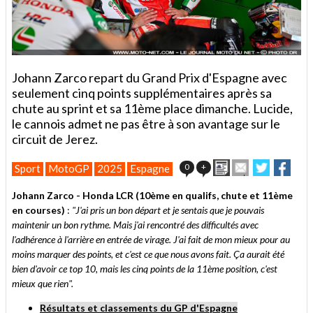
Johann Zarco repart du Grand Prix d'Espagne avec
seulement cinq points supplémentaires après sa
chute au sprint et sa 11ème place dimanche. Lucide,
le cannois admet ne pas être à son avantage sur le
circuit de Jerez.
Imprimer
Envoyer
Partager
Part
0
+
Sport
MotoGP
2025
Espagne
cet
sur
sur
article
Twitter
Faceboo
Johann Zarco - Honda LCR (10ème en qualifs, chute et 11ème
à
en courses)
:
"J'ai pris un bon départ et je sentais que je pouvais
un
maintenir un bon rythme. Mais j'ai rencontré des difficultés avec
ami
l'adhérence à l'arrière en entrée de virage. J'ai fait de mon mieux pour au
moins marquer des points, et c'est ce que nous avons fait. Ça aurait été
bien d'avoir ce top 10, mais les cinq points de la 11ème position, c'est
mieux que rien".
Résultats et classements du GP d'Espagne