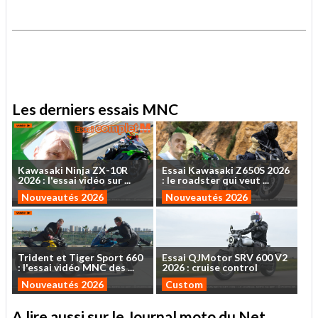
.
.
Les derniers essais MNC
Kawasaki
Ninja
ZX-10R
Essai
Kawasaki
Z650S
2026
2026
:
l'essai
vidéo
sur
...
:
le
roadster
qui
veut
...
Nouveautés 2026
Nouveautés 2026
Trident
et
Tiger
Sport
660
Essai
QJMotor
SRV
600
V2
:
l'essai
vidéo
MNC
des
...
2026
:
cruise
control
Nouveautés 2026
Custom
A lire aussi sur le Journal moto du Net