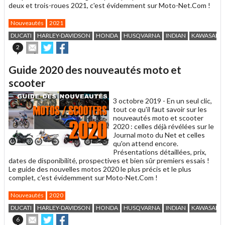
deux et trois-roues 2021, c'est évidemment sur Moto-Net.Com !
Nouveautés
2021
DUCATI
HARLEY-DAVIDSON
HONDA
HUSQVARNA
INDIAN
KAWASAKI
Envoyer
Partager
Partager
2
cet
sur
sur
article
Twitter
Facebook
Guide 2020 des nouveautés moto et
à
un
scooter
ami
3 octobre 2019 -
En un seul clic,
tout ce qu'il faut savoir sur les
nouveautés moto et scooter
2020 : celles déjà révélées sur le
Journal moto du Net et celles
qu'on attend encore.
Présentations détaillées, prix,
dates de disponibilité, prospectives et bien sûr premiers essais !
Le guide des nouvelles motos 2020 le plus précis et le plus
complet, c'est évidemment sur Moto-Net.Com !
Nouveautés
2020
DUCATI
HARLEY-DAVIDSON
HONDA
HUSQVARNA
INDIAN
KAWASAKI
Envoyer
Partager
Partager
6