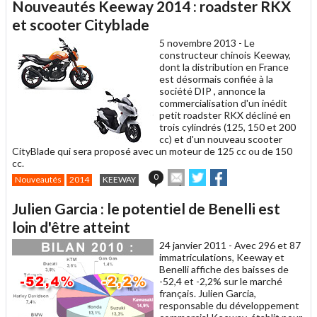
Nouveautés Keeway 2014 : roadster RKX
à
un
et scooter Cityblade
ami
5 novembre 2013 -
Le
constructeur chinois Keeway,
dont la distribution en France
est désormais confiée à la
société DIP , annonce la
commercialisation d'un inédit
petit roadster RKX décliné en
trois cylindrés (125, 150 et 200
cc) et d'un nouveau scooter
CityBlade qui sera proposé avec un moteur de 125 cc ou de 150
cc.
Envoyer
Partager
Partager
0
Nouveautés
2014
KEEWAY
cet
sur
sur
article
Twitter
Facebook
Julien Garcia : le potentiel de Benelli est
à
un
loin d'être atteint
ami
24 janvier 2011 -
Avec 296 et 87
immatriculations, Keeway et
Benelli affiche des baisses de
-52,4 et -2,2% sur le marché
français. Julien Garcia,
responsable du développement