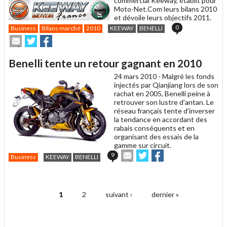
commercial Keeway, établit pour
Moto-Net.Com leurs bilans 2010
et dévoile leurs objectifs 2011.
0
Business
Bilans marché
2010
KEEWAY
BENELLI
Envoyer
Partager
Partager
cet
sur
sur
article
Twitter
Facebook
Benelli tente un retour gagnant en 2010
à
un
24 mars 2010 -
Malgré les fonds
ami
injectés par Qianjiang lors de son
rachat en 2005, Benelli peine à
retrouver son lustre d'antan. Le
réseau français tente d'inverser
la tendance en accordant des
rabais conséquents et en
organisant des essais de la
gamme sur circuit.
Envoyer
Partager
Partager
9
Business
KEEWAY
BENELLI
cet
sur
sur
article
Twitter
Facebook
.
à
un
1
2
suivant ›
dernier »
ami
Pages