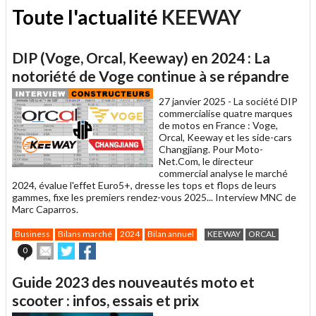
Toute l'actualité
KEEWAY
DIP (Voge, Orcal, Keeway) en 2024 : La
notoriété de Voge continue à se répandre
27 janvier 2025 -
La société DIP
commercialise quatre marques
de motos en France : Voge,
Orcal, Keeway et les side-cars
Changjiang. Pour Moto-
Net.Com, le directeur
commercial analyse le marché
2024, évalue l'effet Euro5+, dresse les tops et flops de leurs
gammes, fixe les premiers rendez-vous 2025... Interview MNC de
Marc Caparros.
Business
Bilans marché
2024
Bilan annuel
KEEWAY
ORCAL
Envoyer
Partager
Partager
0
cet
sur
sur
article
Twitter
Facebook
Guide 2023 des nouveautés moto et
à
un
scooter : infos, essais et prix
ami