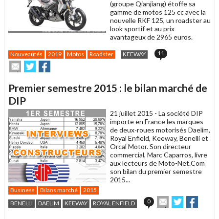
(groupe Qianjiang) étoffe sa
gamme de motos 125 cc avec la
nouvelle RKF 125, un roadster au
look sportif et au prix
avantageux de 2965 euros.
11
Nouveautés
2019
Motos
Roadster
KEEWAY
Envoyer
Partager
Partager
cet
sur
sur
article
Twitter
Facebook
Premier semestre 2015 : le bilan marché de
à
un
DIP
ami
21 juillet 2015 -
La société DIP
importe en France les marques
de deux-roues motorisés Daelim,
Royal Enfield, Keeway, Benelli et
Orcal Motor. Son directeur
commercial, Marc Caparros, livre
aux lecteurs de Moto-Net.Com
son bilan du premier semestre
2015...
Business
Bilans marché
2015
Envoyer
Partager
Partag
0
BENELLI
DAELIM
KEEWAY
ROYAL ENFIELD
cet
sur
sur
article
Twitter
Facebook