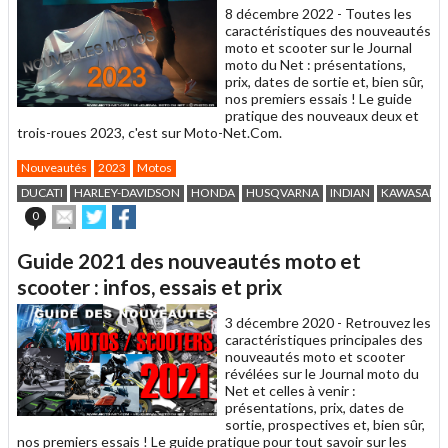
8 décembre 2022 -
Toutes les
caractéristiques des nouveautés
moto et scooter sur le Journal
moto du Net : présentations,
prix, dates de sortie et, bien sûr,
nos premiers essais ! Le guide
pratique des nouveaux deux et
trois-roues 2023, c'est sur Moto-Net.Com.
Nouveautés
2023
Motos
DUCATI
HARLEY-DAVIDSON
HONDA
HUSQVARNA
INDIAN
KAWASAKI
Envoyer
Partager
Partager
0
cet
sur
sur
article
Twitter
Facebook
Guide 2021 des nouveautés moto et
à
un
scooter : infos, essais et prix
ami
3 décembre 2020 -
Retrouvez les
caractéristiques principales des
nouveautés moto et scooter
révélées sur le Journal moto du
Net et celles à venir :
présentations, prix, dates de
sortie, prospectives et, bien sûr,
nos premiers essais ! Le guide pratique pour tout savoir sur les