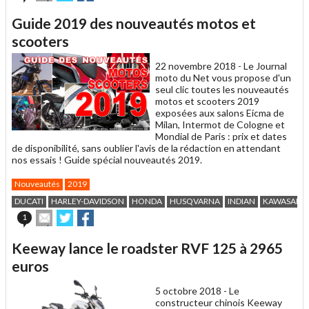
cet
sur
sur
article
Twitter
Facebook
Guide 2019 des nouveautés motos et
à
un
scooters
ami
22 novembre 2018 -
Le Journal
moto du Net vous propose d'un
seul clic toutes les nouveautés
motos et scooters 2019
exposées aux salons Eicma de
Milan, Intermot de Cologne et
Mondial de Paris : prix et dates
de disponibilité, sans oublier l'avis de la rédaction en attendant
nos essais ! Guide spécial nouveautés 2019.
Nouveautés
2019
DUCATI
HARLEY-DAVIDSON
HONDA
HUSQVARNA
INDIAN
KAWASAKI
Envoyer
Partager
Partager
1
cet
sur
sur
article
Twitter
Facebook
Keeway lance le roadster RVF 125 à 2965
à
un
euros
ami
5 octobre 2018 -
Le
constructeur chinois Keeway