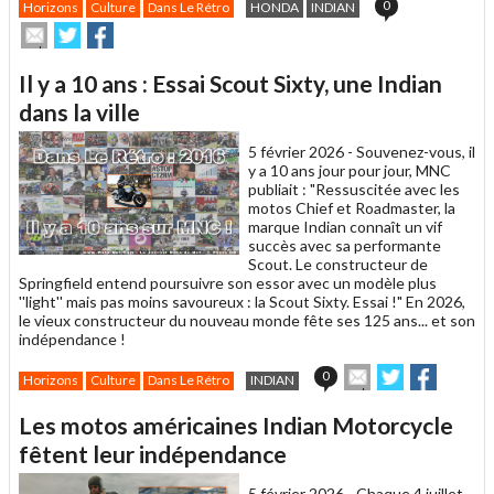
0
Horizons
Culture
Dans Le Rétro
HONDA
INDIAN
Envoyer
Partager
Partager
cet
sur
sur
article
Twitter
Facebook
Il y a 10 ans : Essai Scout Sixty, une Indian
à
un
dans la ville
ami
5 février 2026 -
Souvenez-vous, il
y a 10 ans jour pour jour, MNC
publiait : "Ressuscitée avec les
motos Chief et Roadmaster, la
marque Indian connaît un vif
succès avec sa performante
Scout. Le constructeur de
Springfield entend poursuivre son essor avec un modèle plus
''light'' mais pas moins savoureux : la Scout Sixty. Essai !" En 2026,
le vieux constructeur du nouveau monde fête ses 125 ans... et son
indépendance !
Envoyer
Partager
Partage
0
Horizons
Culture
Dans Le Rétro
INDIAN
cet
sur
sur
article
Twitter
Facebook
Les motos américaines Indian Motorcycle
à
un
fêtent leur indépendance
ami
5 février 2026 -
Chaque 4 juillet