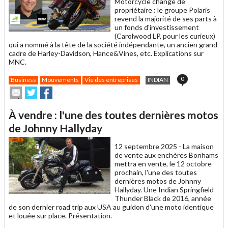
Motorcycle change de
propriétaire : le groupe Polaris
revend la majorité de ses parts à
un fonds d'investissement
(Carolwood LP, pour les curieux)
qui a nommé à la tête de la société indépendante, un ancien grand
cadre de Harley-Davidson, Hance&Vines, etc. Explications sur
MNC.
0
Business
Mouvements
Vie des entreprises
INDIAN
Envoyer
Partager
Partager
cet
sur
sur
article
Twitter
Facebook
À vendre : l'une des toutes dernières motos
à
un
de Johnny Hallyday
ami
12 septembre 2025 -
La maison
de vente aux enchères Bonhams
mettra en vente, le 12 octobre
prochain, l'une des toutes
dernières motos de Johnny
Hallyday. Une Indian Springfield
Thunder Black de 2016, année
de son dernier road trip aux USA au guidon d'une moto identique
et louée sur place. Présentation.