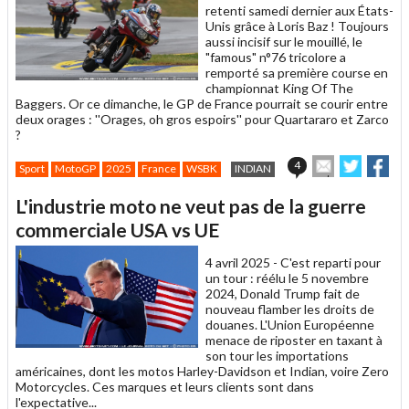
retenti samedi dernier aux États-
Unis grâce à Loris Baz ! Toujours
aussi incisif sur le mouillé, le
"famous" n°76 tricolore a
remporté sa première course en
championnat King Of The
Baggers. Or ce dimanche, le GP de France pourrait se courir entre
deux orages : ''Orages, oh gros espoirs'' pour Quartararo et Zarco
?
Envoyer
Partage
Par
4
Sport
MotoGP
2025
France
WSBK
INDIAN
cet
sur
sur
article
Twitter
Facebo
L'industrie moto ne veut pas de la guerre
à
un
commerciale USA vs UE
ami
4 avril 2025 -
C'est reparti pour
un tour : réélu le 5 novembre
2024, Donald Trump fait de
nouveau flamber les droits de
douanes. L'Union Européenne
menace de riposter en taxant à
son tour les importations
américaines, dont les motos Harley-Davidson et Indian, voire Zero
Motorcycles. Ces marques et leurs clients sont dans
l'expectative...