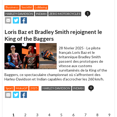
Business
Société
Lobbying
1
HARLEY-DAVIDSON
INDIAN
ZERO MOTORCYCLES
Envoyer
Partager
Partager
cet
sur
sur
article
Twitter
Facebook
Loris Baz et Bradley Smith rejoignent le
à
un
King of the Baggers
ami
28 février 2025 -
Le pilote
français Loris Baz et le
britannique Bradley Smith
passent des prototypes de
vitesse aux customs
survitaminés de la King of the
Baggers, ce spectaculaire championnat où s'affrontent des
Harley-Davidson et Indian capables d'accrocher les 260 km/h.
0
Sport
MotoGP
2025
HARLEY-DAVIDSON
INDIAN
Envoyer
Partager
Partager
cet
sur
sur
article
Twitter
Facebook
.
à
un
1
2
3
4
5
6
7
8
9
ami