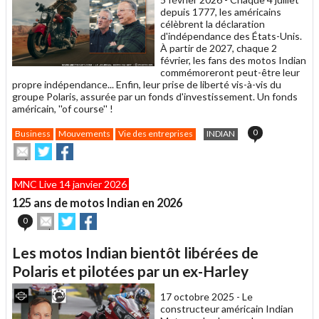
depuis 1777, les américains
célèbrent la déclaration
d'indépendance des États-Unis.
À partir de 2027, chaque 2
février, les fans des motos Indian
commémoreront peut-être leur
propre indépendance... Enfin, leur prise de liberté vis-à-vis du
groupe Polaris, assurée par un fonds d'investissement. Un fonds
américain, ''of course'' !
0
Business
Mouvements
Vie des entreprises
INDIAN
Envoyer
Partager
Partager
cet
sur
sur
article
Twitter
Facebook
MNC Live 14 janvier 2026
à
un
125 ans de motos Indian en 2026
ami
Envoyer
Partager
Partager
0
cet
sur
sur
article
Twitter
Facebook
Les motos Indian bientôt libérées de
à
un
Polaris et pilotées par un ex-Harley
ami
17 octobre 2025 -
Le
constructeur américain Indian