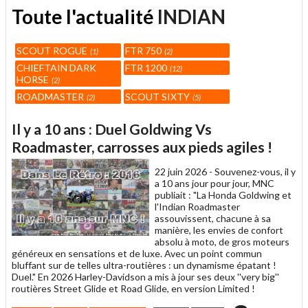
Toute l'actualité
INDIAN
SCOUT ROGUE
FTR 750
1
2
CHIEFTAIN DARK
FTR 1200
12
HORSE
2
ROADMASTER
SCOUT SIXTY
2
5
Il y a 10 ans : Duel Goldwing Vs
Roadmaster, carrosses aux pieds agiles !
22 juin 2026 -
Souvenez-vous, il y
a 10 ans jour pour jour, MNC
publiait : "La Honda Goldwing et
l'Indian Roadmaster
assouvissent, chacune à sa
manière, les envies de confort
absolu à moto, de gros moteurs
généreux en sensations et de luxe. Avec un point commun
bluffant sur de telles ultra-routières : un dynamisme épatant !
Duel." En 2026 Harley-Davidson a mis à jour ses deux ''very big''
routières Street Glide et Road Glide, en version Limited !