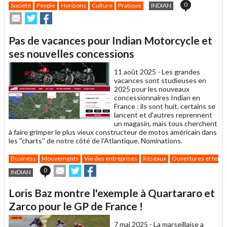
0
Société
People
Horizons
Culture
Pratique
INDIAN
Envoyer
Partager
Partager
cet
sur
sur
article
Twitter
Facebook
Pas de vacances pour Indian Motorcycle et
à
un
ses nouvelles concessions
ami
11 août 2025 -
Les grandes
vacances sont studieuses en
2025 pour les nouveaux
concessionnaires Indian en
France : ils sont huit, certains se
lancent et d'autres reprennent
un magasin, mais tous cherchent
à faire grimper le plus vieux constructeur de motos américain dans
les ''charts'' de notre côté de l'Atlantique. Nominations.
Business
Mouvements
Vie des entreprises
Réseaux
Ouvertures et ferm
Envoyer
Partager
Partager
0
INDIAN
cet
sur
sur
article
Twitter
Facebook
Loris Baz montre l'exemple à Quartararo et
à
un
Zarco pour le GP de France !
ami
7 mai 2025 -
La marseillaise a