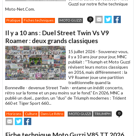
Guzzi sur notre fiche technique
Moto-Net.Com.
Envoyer
Partager
Partage
0
Pratique
Fiches techniques
MOTO GUZZI
cet
sur
sur
article
Twitter
Facebook
Il y a 10 ans : Duel Street Twin Vs V9
à
un
Roamer : deux grands classiques
ami
15 juillet 2026 -
Souvenez-vous,
il y a 10 ans jour pour jour, MNC
publiait : "Triumph et Moto Guzzi
révisent leurs motos classiques
en 2016, mais différemment : la
V9 Roamer joue une partition
traditionnelle quand la
Bonneville - devenue Street Twin - entame un inédit concerto,
rétro sur la forme et un peu moins sur le fond." En 2026, MNC a
publié un duel... pardon, un ''duo'' de Triumph modernes : Trident
660 et Tiger Sport 660...
0
Horizons
Culture
Dans Le Rétro
MOTO GUZZI
TRIUMPH
Envoyer
Partager
Partager
cet
sur
sur
article
Twitter
Facebook
Fiche technique Moto Guzzi V85 TT 2026
à