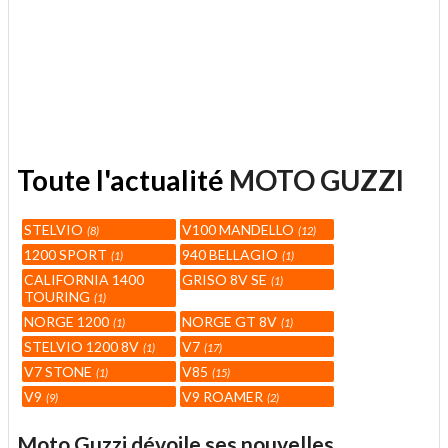
Toute l'actualité
MOTO GUZZI
STELVIO
V100 MANDELLO
8
12
1200 SPORT
940 BELLAGIO
1
1
CALIFORNIA 1400
GRISO 8V SE
1
TOURING
1
NORGE 1200
NORGE GT 8V
1
1
STELVIO 1200 8V
V7
1
17
V7 STONE
V85
1
15
V9
V9 ROAMER
9
2
Moto Guzzi dévoile ses nouvelles