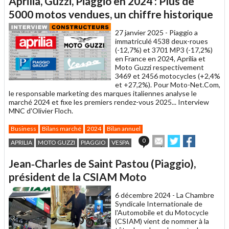
Aprilia, Guzzi, Piaggio en 2024 : Plus de
à
un
5000 motos vendues, un chiffre historique
ami
27 janvier 2025 -
Piaggio a
immatriculé 4538 deux-roues
(-12,7%) et 3701 MP3 (-17,2%)
en France en 2024, Aprilia et
Moto Guzzi respectivement
3469 et 2456 motocycles (+2,4%
et +27,2%). Pour Moto-Net.Com,
le responsable marketing des marques italiennes analyse le
marché 2024 et fixe les premiers rendez-vous 2025... Interview
MNC d'Olivier Floch.
Business
Bilans marché
2024
Bilan annuel
Envoyer
Partager
Partager
0
APRILIA
MOTO GUZZI
PIAGGIO
VESPA
cet
sur
sur
article
Twitter
Facebook
Jean‐Charles de Saint Pastou (Piaggio),
à
un
président de la CSIAM Moto
ami
6 décembre 2024 -
La Chambre
Syndicale Internationale de
l'Automobile et du Motocycle
(CSIAM) vient de nommer à la