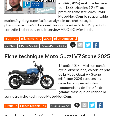
et 744 (-42%) motocycles, ainsi
que 1353 tricycles (-27%) au
premier semestre 2025. Pour
Moto-Net.Com, le responsable
marketing du groupe italien analyse le marché moto, le
phénomène Euro5+, l'accueil des nouveautés 2025, l'impact du
contrôle technique, etc. Interview MNC d'Olivier Floch.
Business
Bilans marché
2025
Bilan semestriel
Envoyer
Partager
Partager
0
APRILIA
MOTO GUZZI
PIAGGIO
VESPA
cet
sur
sur
article
Twitter
Facebook
Fiche technique Moto Guzzi V7 Stone 2025
à
un
12 août 2025 -
Moteur, partie
ami
cycle, dimensions, coloris et prix
de la Moto Guzzi V7 Stone
millésime 2025 : toutes les
caractéristiques et infos
commerciales de l'entrée de
gamme classique de Mandello
sur notre fiche technique Moto-Net.Com.
Envoyer
Partager
Partage
0
Pratique
Fiches techniques
MOTO GUZZI
cet
sur
sur
article
Twitter
Facebook