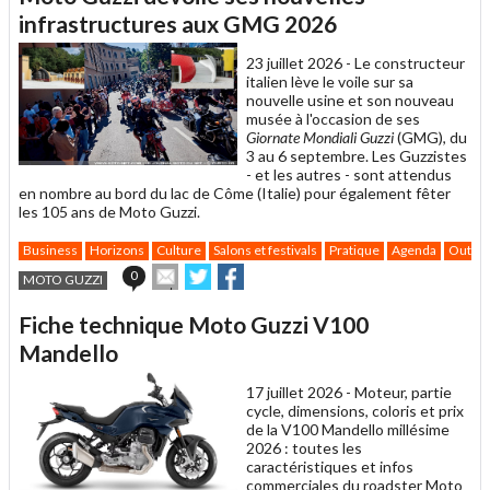
infrastructures aux GMG 2026
23 juillet 2026 -
Le constructeur
italien lève le voile sur sa
nouvelle usine et son nouveau
musée à l'occasion de ses
Giornate Mondiali Guzzi
(GMG), du
3 au 6 septembre. Les Guzzistes
- et les autres - sont attendus
en nombre au bord du lac de Côme (Italie) pour également fêter
les 105 ans de Moto Guzzi.
Business
Horizons
Culture
Salons et festivals
Pratique
Agenda
Outil 
Envoyer
Partager
Partager
0
MOTO GUZZI
cet
sur
sur
article
Twitter
Facebook
Fiche technique Moto Guzzi V100
à
un
Mandello
ami
17 juillet 2026 -
Moteur, partie
cycle, dimensions, coloris et prix
de la V100 Mandello millésime
2026 : toutes les
caractéristiques et infos
commerciales du roadster Moto