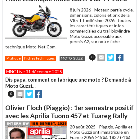
un
8 juin 2026 -
Moteur, partie cycle,
ami
dimensions, coloris et prix de la
V85 TT millésime 2026 : toutes
les caractéristiques et infos
commerciales du trail bicylindre
Moto Guzzi, accessible aux
permis A2, sur notre fiche
technique Moto-Net.Com.
Envoyer
Partager
Partage
0
Pratique
Fiches techniques
MOTO GUZZI
cet
sur
sur
article
Twitter
Facebook
MNC Live 31 décembre 2025
à
un
Dis papa, comment on fabrique une moto ? Demande à
ami
Moto Guzzi...
Envoyer
Partager
Partager
0
cet
sur
sur
article
Twitter
Facebook
Olivier Floch (Piaggio) : 1er semestre positif
à
un
avec les Aprilia Tuono 457 et Tuareg Rally
ami
20 août 2025 -
Piaggio, Aprilia et
Moto Guzzi ont immatriculé en
France 2056 (-45%), 1837 (-1%)