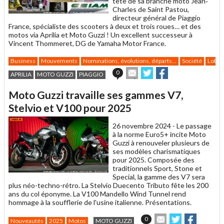
tête de sa branche moto Jean‐
Charles de Saint Pastou,
directeur général de Piaggio
France, spécialiste des scooters à deux et trois roues… et des
motos via Aprilia et Moto Guzzi ! Un excellent successeur à
Vincent Thommeret, DG de Yamaha Motor France.
Business
Mouvements
Nominations, évolutions, départs...
Société
Lobby
Envoyer
Partager
Partager
0
APRILIA
MOTO GUZZI
PIAGGIO
cet
sur
sur
article
Twitter
Facebook
Moto Guzzi travaille ses gammes V7,
à
un
Stelvio et V100 pour 2025
ami
26 novembre 2024 -
Le passage
à la norme Euro5+ incite Moto
Guzzi à renouveler plusieurs de
ses modèles charismatiques
pour 2025. Composée des
traditionnels Sport, Stone et
Special, la gamme des V7 sera
plus néo-techno-rétro. La Stelvio Duecento Tributo fête les 200
ans du col éponyme. La V100 Mandello Wind Tunnel rend
hommage à la soufflerie de l'usine italienne. Présentations.
Envoyer
Partager
Partager
0
Nouveautés
2025
Motos
MOTO GUZZI