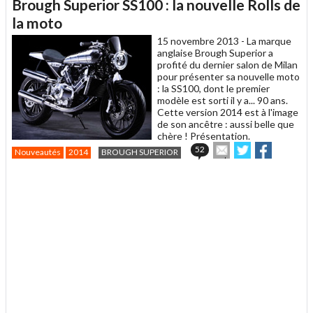
Brough Superior SS100 : la nouvelle Rolls de
à
un
la moto
ami
15 novembre 2013 -
La marque
anglaise Brough Superior a
profité du dernier salon de Milan
pour présenter sa nouvelle moto
: la SS100, dont le premier
modèle est sorti il y a... 90 ans.
Cette version 2014 est à l'image
de son ancêtre : aussi belle que
chère ! Présentation.
Envoyer
Partager
Partager
52
Nouveautés
2014
BROUGH SUPERIOR
cet
sur
sur
article
Twitter
Facebook
.
à
un
ami