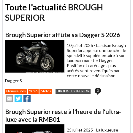
Toute l'actualité
BROUGH
SUPERIOR
Brough Superior affûte sa Dagger S 2026
10 juillet 2026 -
L'artisan Brough
Superior apporte une touche de
sportivité supplémentaire à son
luxueux roadster Dagger.
Position et carénages plus
acérés sont revendiqués par
cette nouvelle déclinaison
Dagger S.
0
Nouveautés
2026
Motos
BROUGH SUPERIOR
Envoyer
Partager
Partager
cet
sur
sur
article
Twitter
Facebook
Brough Superior reste à l'heure de l'ultra-
à
un
luxe avec la RMB01
ami
25 juillet 2025 -
La luxueuse