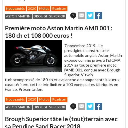
Nouveautés
2020
Motos
Roadster
Envoyer
Partager
Partager
2
ASTON MARTIN
BROUGH SUPERIOR
cet
sur
sur
article
Twitter
Facebook
Première moto Aston Martin AMB 001 :
à
un
180 ch et 108 000 euros !
ami
7 novembre 2019 -
Le
prestigieux constructeur
automobile anglais Aston Martin
expose comme prévu à l'EICMA
2019 sa toute première moto,
l'AMB 001, conçue avec Brough
Superior. V-twin
turbocompressé de 180 ch et avalanche de composants luxueux
caractérisent cette série limitée à 100 exemplaires fabriqués en
France. Présentation.
Nouveautés
2020
Motos
Roadster
Envoyer
Partager
Partager
2
ASTON MARTIN
BROUGH SUPERIOR
cet
sur
sur
article
Twitter
Facebook
Brough Superior tâte le (tout)terrain avec
à
un
sa Pendine Sand Racer 2018