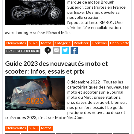
marque de motos Brough
Superior, construites en France
par Boxer Design, dévoile sa
nouvelle création :
l'époustouflante RMB01. Une
série limitée en collaboration
avec l'horloger suisse Richard Mille.
Nouveautés
2025
Motos
Catégorie
Roadster
Horizons
Découverte
Envoyer
Partager
Partager
0
BROUGH SUPERIOR
cet
sur
sur
article
Twitter
Facebook
Guide 2023 des nouveautés moto et
à
un
scooter : infos, essais et prix
ami
8 décembre 2022 -
Toutes les
caractéristiques des nouveautés
moto et scooter sur le Journal
moto du Net : présentations,
prix, dates de sortie et, bien sûr,
nos premiers essais ! Le guide
pratique des nouveaux deux et
trois-roues 2023, c'est sur Moto-Net.Com.
Nouveautés
2023
Motos