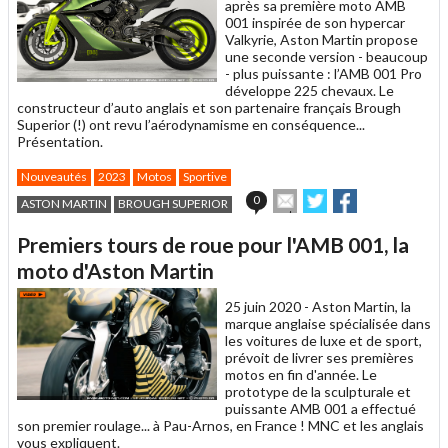
après sa première moto AMB
001 inspirée de son hypercar
Valkyrie, Aston Martin propose
une seconde version - beaucoup
- plus puissante : l’AMB 001 Pro
développe 225 chevaux. Le
constructeur d’auto anglais et son partenaire français Brough
Superior (!) ont revu l’aérodynamisme en conséquence...
Présentation.
Nouveautés
2023
Motos
Sportive
Envoyer
Partager
Partager
0
ASTON MARTIN
BROUGH SUPERIOR
cet
sur
sur
article
Twitter
Facebook
Premiers tours de roue pour l'AMB 001, la
à
un
moto d'Aston Martin
ami
25 juin 2020 -
Aston Martin, la
marque anglaise spécialisée dans
les voitures de luxe et de sport,
prévoit de livrer ses premières
motos en fin d'année. Le
prototype de la sculpturale et
puissante AMB 001 a effectué
son premier roulage... à Pau-Arnos, en France ! MNC et les anglais
vous expliquent.