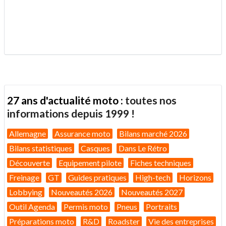
.
27 ans d'actualité moto :
toutes nos
informations depuis 1999 !
Allemagne
Assurance moto
Bilans marché 2026
Bilans statistiques
Casques
Dans Le Rétro
Découverte
Equipement pilote
Fiches techniques
Freinage
GT
Guides pratiques
High-tech
Horizons
Lobbying
Nouveautés 2026
Nouveautés 2027
Outil Agenda
Permis moto
Pneus
Portraits
Préparations moto
R&D
Roadster
Vie des entreprises