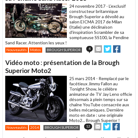
ami
24 novembre 2017 -
L'exclusif
constructeur britannique
Brough Superior a dévoilé au
salon EICMA 2017 de Milan
(Italie) une déclinaison
d'inspiration Scrambler de sa
somptueuse SS100, la Pendine
Sand Racer. Attention les yeux !
Envoyer
Partager
Partager
4
Nouveautés
Motos
BROUGH SUPERIOR
cet
sur
sur
article
Twitter
Facebook
Vidéo moto : présentation de la Brough
à
un
Superior Moto2
ami
25 mars 2014 -
Remplacé par le
facétieux Jimmy Fallon au
Tonight Show, le célèbre
animateur de TV Jay Leno officie
désormais à plein temps sur sa
chaîne YouTube consacrée aux
belles mécaniques. Dernière
moto en date : une originale
Moto2... Brough Superior !
Envoyer
Partager
Partager
12
Nouveautés
2014
BROUGH SUPERIOR
cet
sur
sur
article
Twitter
Facebook