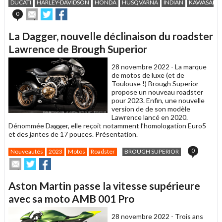
DUCATI
HARLEY-DAVIDSON
HONDA
HUSQVARNA
INDIAN
KAWASAKI
Envoyer
Partager
Partager
0
cet
sur
sur
article
Twitter
Facebook
La Dagger, nouvelle déclinaison du roadster
à
un
Lawrence de Brough Superior
ami
28 novembre 2022 -
La marque
de motos de luxe (et de
Toulouse !) Brough Superior
propose un nouveau roadster
pour 2023. Enfin, une nouvelle
version de de son modèle
Lawrence lancé en 2020.
Dénommée Dagger, elle reçoit notamment l’homologation Euro5
et des jantes de 17 pouces. Présentation.
0
Nouveautés
2023
Motos
Roadster
BROUGH SUPERIOR
Envoyer
Partager
Partager
cet
sur
sur
article
Twitter
Facebook
Aston Martin passe la vitesse supérieure
à
un
avec sa moto AMB 001 Pro
ami
28 novembre 2022 -
Trois ans