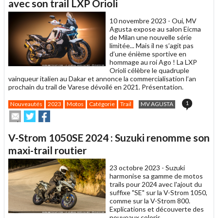
un
avec son trail LXP Orioli
ami
10 novembre 2023 -
Oui, MV
Agusta expose au salon Eicma
de Milan une nouvelle série
limitée... Mais il ne s’agit pas
d’une énième sportive en
hommage au roi Ago ! La LXP
Orioli célèbre le quadruple
vainqueur italien au Dakar et annonce la commercialisation l’an
prochain du trail de Varese dévoilé en 2021. Présentation.
1
Nouveautés
2023
Motos
Catégorie
Trail
MV AGUSTA
Envoyer
Partager
Partager
cet
sur
sur
article
Twitter
Facebook
V-Strom 1050SE 2024 : Suzuki renomme son
à
un
maxi-trail routier
ami
23 octobre 2023 -
Suzuki
harmonise sa gamme de motos
trails pour 2024 avec l'ajout du
suffixe "SE" sur la V-Strom 1050,
comme sur la V-Strom 800.
Explications et découverte des
nouveaux coloris.