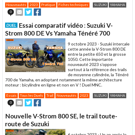
Nouveautés
2023
Pratique
Fiches techniques
SUZUKI
YAMAHA
Envoyer
Partager
Partager
0
cet
sur
sur
article
Twitter
Facebook
Essai comparatif vidéo : Suzuki V-
DUEL
à
un
Strom 800 DE Vs Yamaha Ténéré 700
ami
9 octobre 2023 -
Suzuki intercale
cette année la V-Strom 800 DE
entre la petite 650 et la grosse
1050. Cette importante
nouveauté 2023 s’oppose
surtout à la référence des trails
de moyenne cylindrée, la Ténéré
700 de Yamaha, en adoptant notamment la même architecture
moteur : bicylindre en ligne et non en V ! Duel MNC.
Essais
Tous les Duels
Trail
Nouveautés
2023
SUZUKI
YAMAHA
Envoyer
Partager
Partager
0
cet
sur
sur
article
Twitter
Facebook
Nouvelle V-Strom 800 SE, le trail toute-
à
un
route de Suzuki
ami
6 octobre 2023 -
Un an après le