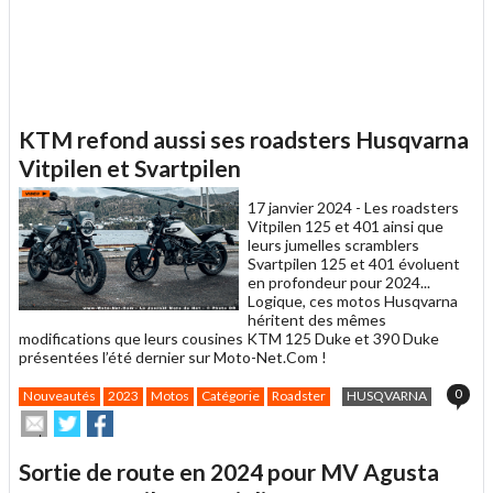
KTM refond aussi ses roadsters Husqvarna
Vitpilen et Svartpilen
17 janvier 2024 -
Les roadsters
Vitpilen 125 et 401 ainsi que
leurs jumelles scramblers
Svartpilen 125 et 401 évoluent
en profondeur pour 2024...
Logique, ces motos Husqvarna
héritent des mêmes
modifications que leurs cousines KTM 125 Duke et 390 Duke
présentées l’été dernier sur Moto-Net.Com !
0
Nouveautés
2023
Motos
Catégorie
Roadster
HUSQVARNA
Envoyer
Partager
Partager
cet
sur
sur
article
Twitter
Facebook
Sortie de route en 2024 pour MV Agusta
à