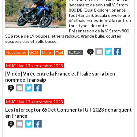
lancement de son trail V-Strom
800 DE (Dual Explorer, orienté
tout-terrain), Suzuki dévoile une
déclinaison destinée à la route, à
tous types de route.
Présentation de la V-Strom 800
SE à roue de 19 pouces, étriers radiaux, grande bulle, courtes
suspensions et selle basse.
Envoyer
Partager
Partage
0
Nouveautés
2023
Motos
Trail
SUZUKI
cet
sur
sur
article
Twitter
Facebook
MNC Live 13 septembre 2023
à
un
[Vidéo] Virée entre la France et l’Italie sur la bien
ami
nommée Transalp
Envoyer
Partager
Partager
0
cet
sur
sur
article
Twitter
Facebook
MNC Live 13 septembre 2023
à
un
Les Interceptor 650 et Continental GT 2023 débarquent
ami
en France
Envoyer
Partager
Partager
0
cet
sur
sur
article
Twitter
Facebook