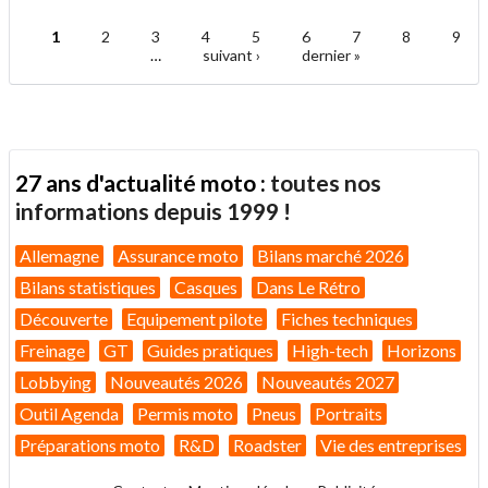
.
à
un
1
2
3
4
5
6
7
8
9
ami
Pages
…
suivant ›
dernier »
27 ans d'actualité moto :
toutes nos
informations depuis 1999 !
Allemagne
Assurance moto
Bilans marché 2026
Bilans statistiques
Casques
Dans Le Rétro
Découverte
Equipement pilote
Fiches techniques
Freinage
GT
Guides pratiques
High-tech
Horizons
Lobbying
Nouveautés 2026
Nouveautés 2027
Outil Agenda
Permis moto
Pneus
Portraits
Préparations moto
R&D
Roadster
Vie des entreprises