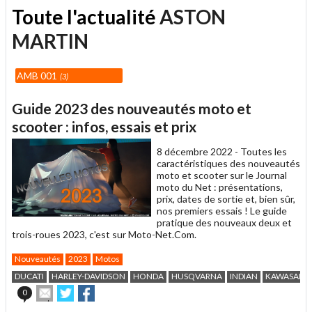
Toute l'actualité
ASTON
MARTIN
AMB 001
3
Guide 2023 des nouveautés moto et
scooter : infos, essais et prix
8 décembre 2022 -
Toutes les
caractéristiques des nouveautés
moto et scooter sur le Journal
moto du Net : présentations,
prix, dates de sortie et, bien sûr,
nos premiers essais ! Le guide
pratique des nouveaux deux et
trois-roues 2023, c'est sur Moto-Net.Com.
Nouveautés
2023
Motos
DUCATI
HARLEY-DAVIDSON
HONDA
HUSQVARNA
INDIAN
KAWASAKI
Envoyer
Partager
Partager
0
cet
sur
sur