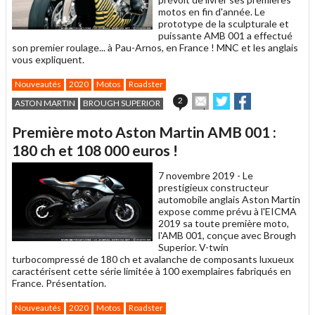
motos en fin d'année. Le
prototype de la sculpturale et
puissante AMB 001 a effectué
son premier roulage... à Pau-Arnos, en France ! MNC et les anglais
vous expliquent.
Nouveautés
2020
Motos
Roadster
Envoyer
Partager
Partager
2
ASTON MARTIN
BROUGH SUPERIOR
cet
sur
sur
article
Twitter
Facebook
Première moto Aston Martin AMB 001 :
à
un
180 ch et 108 000 euros !
ami
7 novembre 2019 -
Le
prestigieux constructeur
automobile anglais Aston Martin
expose comme prévu à l'EICMA
2019 sa toute première moto,
l'AMB 001, conçue avec Brough
Superior. V-twin
turbocompressé de 180 ch et avalanche de composants luxueux
caractérisent cette série limitée à 100 exemplaires fabriqués en
France. Présentation.
Nouveautés
2020
Motos
Roadster