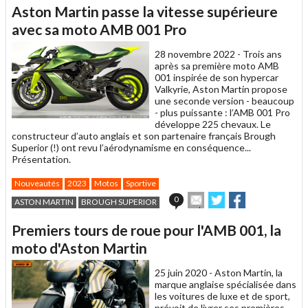
article
Twitter
Facebook
Aston Martin passe la vitesse supérieure
à
un
avec sa moto AMB 001 Pro
ami
28 novembre 2022 -
Trois ans
après sa première moto AMB
001 inspirée de son hypercar
Valkyrie, Aston Martin propose
une seconde version - beaucoup
- plus puissante : l’AMB 001 Pro
développe 225 chevaux. Le
constructeur d’auto anglais et son partenaire français Brough
Superior (!) ont revu l’aérodynamisme en conséquence...
Présentation.
Nouveautés
2023
Motos
Sportive
Envoyer
Partager
Partager
0
ASTON MARTIN
BROUGH SUPERIOR
cet
sur
sur
article
Twitter
Facebook
Premiers tours de roue pour l'AMB 001, la
à
un
moto d'Aston Martin
ami
25 juin 2020 -
Aston Martin, la
marque anglaise spécialisée dans
les voitures de luxe et de sport,
prévoit de livrer ses premières