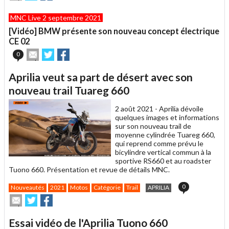
cet
sur
sur
article
Twitter
Facebook
MNC Live 2 septembre 2021
à
un
[Vidéo] BMW présente son nouveau concept électrique
ami
CE 02
Envoyer
Partager
Partager
0
cet
sur
sur
article
Twitter
Facebook
Aprilia veut sa part de désert avec son
à
un
nouveau trail Tuareg 660
ami
2 août 2021 -
Aprilia dévoile
quelques images et informations
sur son nouveau trail de
moyenne cylindrée Tuareg 660,
qui reprend comme prévu le
bicylindre vertical commun à la
sportive RS660 et au roadster
Tuono 660. Présentation et revue de détails MNC.
0
Nouveautés
2021
Motos
Catégorie
Trail
APRILIA
Envoyer
Partager
Partager
cet
sur
sur
article
Twitter
Facebook
Essai vidéo de l'Aprilia Tuono 660
à