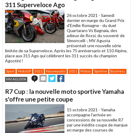
un
311 Superveloce Ago
ami
26 octobre 2021 -
Samedi
dernier en marge du Grand Prix
d’Emilie Romagne - du duel
Quartararo Vs Bagnaia, des
adieux de Rossi, du souvenir de
Simoncelli -, MV Agusta
présentait une nouvelle série
limitée de sa Superveloce. Après les 75 anniversario et 110 Alpine,
place aux 311 Ago qui célèbrent les 311 succès du champion
Agostini !
Sport
MotoGP
2021
Nouveautés
2021
Motos
Sportive
Business
Envoyer
Partager
Partager
3
MV AGUSTA
cet
sur
sur
article
Twitter
Facebook
R7 Cup : la nouvelle moto sportive Yamaha
à
un
s'offre une petite coupe
ami
15 octobre 2021 -
Yamaha
accompagne l'arrivée en
concessions de sa nouvelle R7
par une inédite coupe de marque
en marge des courses de