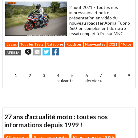
un
2 août 2021 -
Toutes nos
ami
impressions et notre
présentation en vidéo du
nouveau roadster Aprilia Tuono
660, en complément de notre
essai complet à lire sur MNC.
Essais
Tous les Tests
Catégorie
Roadster
Nouveautés
2021
Motos
C
Envoyer
Partager
Partager
0
APRILIA
cet
sur
sur
article
Twitter
Facebook
.
à
un
1
2
3
4
5
6
7
8
9
ami
Pages
…
suivant ›
dernier »
27 ans d'actualité moto :
toutes nos
informations depuis 1999 !
Allemagne
Assurance moto
Bilans marché 2026