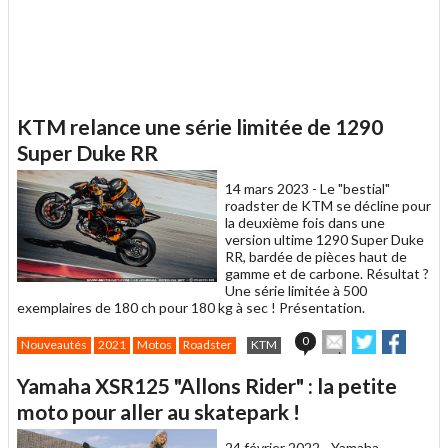
KTM relance une série limitée de 1290
Super Duke RR
14 mars 2023 -
Le "bestial"
roadster de KTM se décline pour
la deuxième fois dans une
version ultime 1290 Super Duke
RR, bardée de pièces haut de
gamme et de carbone. Résultat ?
Une série limitée à 500
exemplaires de 180 ch pour 180 kg à sec ! Présentation.
Envoyer
Partager
Partag
0
Nouveautés
2021
Motos
Roadster
KTM
cet
sur
sur
article
Twitter
Facebook
Yamaha XSR125 "Allons Rider" : la petite
à
un
moto pour aller au skatepark !
ami
24 février 2022 -
Yamaha