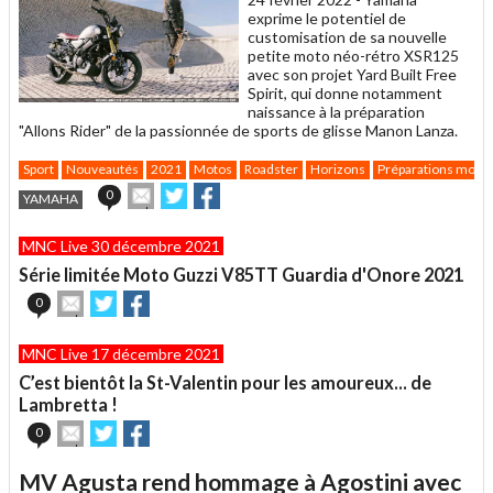
exprime le potentiel de
customisation de sa nouvelle
petite moto néo-rétro XSR125
avec son projet Yard Built Free
Spirit, qui donne notamment
naissance à la préparation
"Allons Rider" de la passionnée de sports de glisse Manon Lanza.
Sport
Nouveautés
2021
Motos
Roadster
Horizons
Préparations moto
Envoyer
Partager
Partager
0
YAMAHA
cet
sur
sur
article
Twitter
Facebook
MNC Live 30 décembre 2021
à
un
Série limitée Moto Guzzi V85TT Guardia d'Onore 2021
ami
Envoyer
Partager
Partager
0
cet
sur
sur
article
Twitter
Facebook
MNC Live 17 décembre 2021
à
un
C’est bientôt la St-Valentin pour les amoureux... de
ami
Lambretta !
Envoyer
Partager
Partager
0
cet
sur
sur
article
Twitter
Facebook
MV Agusta rend hommage à Agostini avec
à