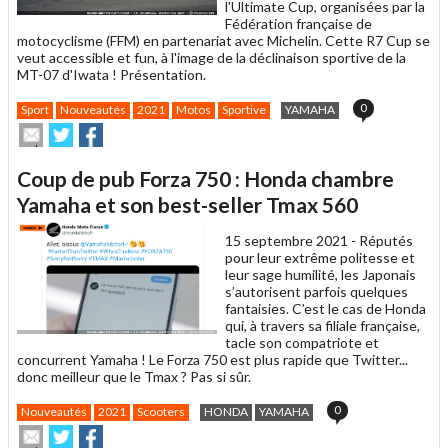
l'Ultimate Cup, organisées par la
Fédération française de
motocyclisme (FFM) en partenariat avec Michelin. Cette R7 Cup se
veut accessible et fun, à l'image de la déclinaison sportive de la
MT-07 d'Iwata ! Présentation.
0
Sport
Nouveautés
2021
Motos
Sportive
YAMAHA
Envoyer
Partager
Partager
cet
sur
sur
article
Twitter
Facebook
Coup de pub Forza 750 : Honda chambre
à
un
Yamaha et son best-seller Tmax 560
ami
15 septembre 2021 -
Réputés
pour leur extrême politesse et
leur sage humilité, les Japonais
s’autorisent parfois quelques
fantaisies. C’est le cas de Honda
qui, à travers sa filiale française,
tacle son compatriote et
concurrent Yamaha ! Le Forza 750 est plus rapide que Twitter...
donc meilleur que le Tmax ? Pas si sûr.
0
Nouveautés
2021
Scooters
HONDA
YAMAHA
Envoyer
Partager
Partager