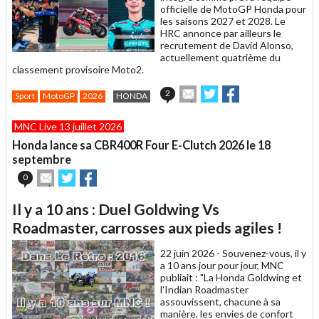
officielle de MotoGP Honda pour
les saisons 2027 et 2028. Le
HRC annonce par ailleurs le
recrutement de David Alonso,
actuellement quatrième du
classement provisoire Moto2.
Envoyer
Partager
Partager
2
Sport
MotoGP
2026
HONDA
cet
sur
sur
article
Twitter
Facebook
MNC Live 13 juillet 2026
à
un
Honda lance sa CBR400R Four E-Clutch 2026 le 18
ami
septembre
Envoyer
Partager
Partager
0
cet
sur
sur
article
Twitter
Facebook
Il y a 10 ans : Duel Goldwing Vs
à
un
Roadmaster, carrosses aux pieds agiles !
ami
22 juin 2026 -
Souvenez-vous, il y
a 10 ans jour pour jour, MNC
publiait : "La Honda Goldwing et
l'Indian Roadmaster
assouvissent, chacune à sa
manière, les envies de confort