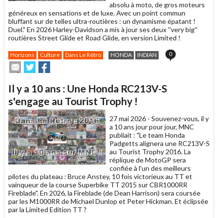
absolu à moto, de gros moteurs
généreux en sensations et de luxe. Avec un point commun
bluffant sur de telles ultra-routières : un dynamisme épatant !
Duel." En 2026 Harley-Davidson a mis à jour ses deux ''very big''
routières Street Glide et Road Glide, en version Limited !
0
Horizons
Culture
Dans Le Rétro
HONDA
INDIAN
Envoyer
Partager
Partager
cet
sur
sur
article
Twitter
Facebook
Il y a 10 ans : Une Honda RC213V-S
à
un
s'engage au Tourist Trophy !
ami
27 mai 2026 -
Souvenez-vous, il y
a 10 ans jour pour jour, MNC
publiait : "Le team Honda
Padgetts alignera une RC213V-S
au Tourist Trophy 2016. La
réplique de MotoGP sera
confiée à l'un des meilleurs
pilotes du plateau : Bruce Anstey, 10 fois victorieux au TT et
vainqueur de la course Superbike TT 2015 sur CBR1000RR
Fireblade". En 2026, la Fireblade (de Dean Harrison) sera coursée
par les M1000RR de Michael Dunlop et Peter Hickman. Et éclipsée
par la Limited Edition TT ?