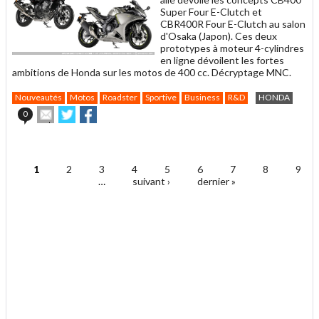
Super Four E-Clutch et
CBR400R Four E-Clutch au salon
d'Osaka (Japon). Ces deux
prototypes à moteur 4-cylindres
en ligne dévoilent les fortes
ambitions de Honda sur les motos de 400 cc. Décryptage MNC.
Nouveautés
Motos
Roadster
Sportive
Business
R&D
HONDA
Envoyer
Partager
Partager
0
cet
sur
sur
article
Twitter
Facebook
.
à
un
1
2
3
4
5
6
7
8
9
ami
Pages
…
suivant ›
dernier »