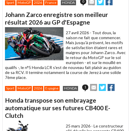
Envoyer
Partager
Partager
0
Sport
MotoGP
2026
France
HONDA
cet
sur
sur
article
Twitter
Facebook
Johann Zarco enregistre son meilleur
à
un
résultat 2026 au GP d'Espagne
ami
27 avril 2026 -
Tout doux, la
saison ne fait que commencer.
Mais jusqu'à présent, les motifs
de satisfaction étaient rares et
maigres pour Johann Zarco. Avec
le retour du MotoGP sur le sol
européen - et sur le mouillé en
qualifs -, le n°5 Honda LCR s'est de nouveau fait plaisir au guidon
de sa RCV. Il termine notamment la course de Jerez à une solide
7ème place.
Envoyer
Partager
Partager
1
Sport
MotoGP
2026
Espagne
HONDA
cet
sur
sur
article
Twitter
Facebook
Honda transpose son embrayage
à
un
automatique sur ses futures CB400 E-
ami
Clutch
25 mars 2026 -
Le constructeur
ailé dévoile les concepts CB400