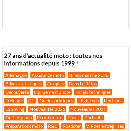
.
27 ans d'actualité moto :
toutes nos
informations depuis 1999 !
Allemagne
Assurance moto
Bilans marché 2026
Bilans statistiques
Casques
Dans Le Rétro
Découverte
Equipement pilote
Fiches techniques
Freinage
GT
Guides pratiques
High-tech
Horizons
Lobbying
Nouveautés 2026
Nouveautés 2027
Outil Agenda
Permis moto
Pneus
Portraits
Préparations moto
R&D
Roadster
Vie des entreprises