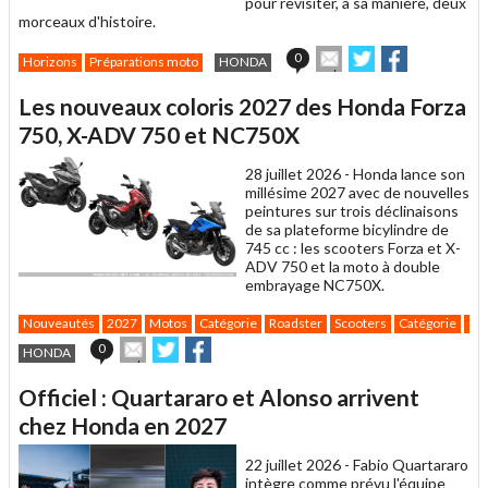
pour revisiter, à sa manière, deux
morceaux d'histoire.
Envoyer
Partager
Partager
0
Horizons
Préparations moto
HONDA
cet
sur
sur
article
Twitter
Facebook
Les nouveaux coloris 2027 des Honda Forza
à
un
750, X-ADV 750 et NC750X
ami
28 juillet 2026 -
Honda lance son
millésime 2027 avec de nouvelles
peintures sur trois déclinaisons
de sa plateforme bicylindre de
745 cc : les scooters Forza et X-
ADV 750 et la moto à double
embrayage NC750X.
Nouveautés
2027
Motos
Catégorie
Roadster
Scooters
Catégorie
GT
Envoyer
Partager
Partager
0
HONDA
cet
sur
sur
article
Twitter
Facebook
Officiel : Quartararo et Alonso arrivent
à
un
chez Honda en 2027
ami
22 juillet 2026 -
Fabio Quartararo
intègre comme prévu l'équipe