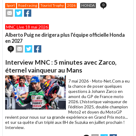
0
Sport
Road racing
Tourist Trophy
2026
HONDA
Envoyer
Partager
Partager
cet
sur
sur
article
Twitter
Facebook
MNC Live 18 mai 2026
à
un
Alberto Puig ne dirigera plus l'équipe officielle Honda
ami
en 2027
Envoyer
Partager
Partager
0
cet
sur
sur
article
Twitter
Facebook
Interview MNC : 5 minutes avec Zarco,
à
un
éternel vainqueur au Mans
ami
7 mai 2026 -
Moto-Net.Com a eu
la chance de poser quelques
questions à Johann Zarco en
amont du GP de France moto
2026. L'historique vainqueur de
l'édition 2025, double champion
Moto2 et doyen du MotoGP
revient pour nous sur sa grande expérience en Grand Prix moto...
et sur sa quête d’un triplé aux 8H de Suzuka en juillet prochain !
Interview.