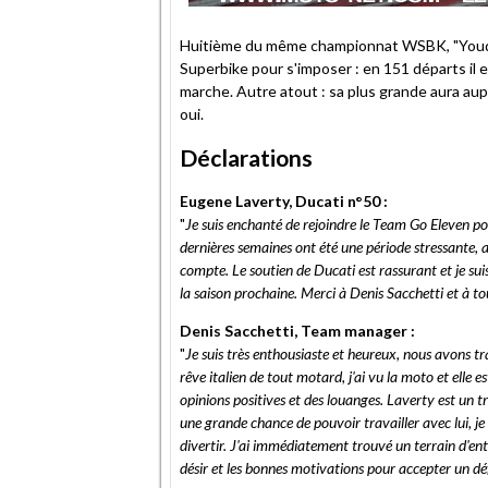
Huitième du même championnat WSBK, "Youdji
Superbike pour s'imposer : en 151 départs il 
marche. Autre atout : sa plus grande aura aupr
oui.
Déclarations
Eugene Laverty, Ducati n°50 :
"
Je suis enchanté de rejoindre le Team Go Eleven po
dernières semaines ont été une période stressante, 
compte. Le soutien de Ducati est rassurant et je sui
la saison prochaine. Merci à Denis Sacchetti et à to
Denis Sacchetti, Team manager :
"
Je suis très enthousiaste et heureux, nous avons trav
rêve italien de tout motard, j'ai vu la moto et elle e
opinions positives et des louanges. Laverty est un t
une grande chance de pouvoir travailler avec lui, 
divertir. J'ai immédiatement trouvé un terrain d'ent
désir et les bonnes motivations pour accepter un dé