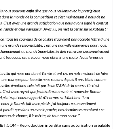
is nous pouvons enfin dire que nous roulons avec la prestigieuse
e dans le monde de la compétition et c'est maintenant à nous de ne
s. C'est avec une grande satisfaction que nous avons signé le contrat
 rapide et déjà vainqueur. Avec lui, on met la cerise sur le gâteau !
"
e : tous les coureurs de ce calibre n'auraient pas accepté l'offre d'une
s une grande responsabilité, c'est une nouvelle expérience pour nous,
championnat du monde Superbike. Je dois remercier personnellement
ui ont beaucoup œuvré pour nous obtenir une moto. Nous ferons de
villa qui nous ont donné l'envie et ont cru en notre volonté de faire
i, une marque pour laquelle nous roulons depuis 8 ans. Mais, comme
uvelles émotions, cela fait partie de l'ADN de la course. Ce n'est
. C'est avec regret que je dois dire au revoir et remercier Roman
 pilote qui nous a apporté d'énormes satisfactions. Il n'a
us, je l'aurais fait avec plaisir, j'ai toujours eu un sentiment
n'est pas dit que dans un avenir proche, nos chemins se recroisent : ce
ucoup de chance, il le mérite, de tout mon coeur !
"
COM - Reproduction interdite sans autorisation préalable