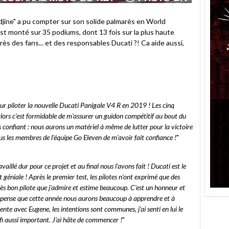
ne" a pu compter sur son solide palmarès en World
est monté sur 35 podiums, dont 13 fois sur la plus haute
ès des fans... et des responsables Ducati ?! Ca aide aussi,
ur piloter la nouvelle Ducati Panigale V4 R en 2019 ! Les cinq
alors c'est formidable de m'assurer un guidon compétitif au bout du
s confiant : nous aurons un matériel à même de lutter pour la victoire
us les membres de l'équipe Go Eleven de m'avoir fait confiance !
"
aillé dur pour ce projet et au final nous l'avons fait ! Ducati est le
st géniale ! Après le premier test, les pilotes n'ont exprimé que des
rès bon pilote que j'admire et estime beaucoup. C'est un honneur et
je pense que cette année nous aurons beaucoup à apprendre et à
ente avec Eugene, les intentions sont communes, j'ai senti en lui le
fi aussi important. J'ai hâte de commencer !
"