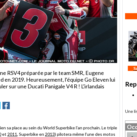
S
 une RSV4 préparée par le team SMR, Eugene
pied en 2019. Heureusement, l'équipe Go Eleven lui
Rep
uler sur une Ducati Panigale V4 R ! L'irlandais
r
oyer
Partager
Partager
sur
Une l
tter
Facebook
Occ
ien sa place au sein du World Superbike l'an prochain. Le triple
0
et
2011
, Superbike en
2013
) pilotera même l'une des motos