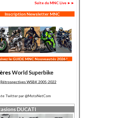
Suite du MNC Live ►►
Inscription Newsletter MNC
uivez le GUIDE MNC Nouveautés 2026 !
ères
World Superbike
Rétrospectives WSBK 2005-2022
iste Twitter par @MotoNetCom
asions
DUCATI