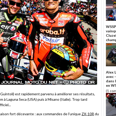
WSSP 
vainq
Cluze
champ
Alex 
avec -
dans 
en W
(1 co
 Guintoli) est rapidement parvenu à améliorer ses résultats,
 à Laguna Seca (USA) puis à Misano (Italie). Trop tard
ciel...
saison fort décevante : aux commandes de l'unique
ZX-10R
du