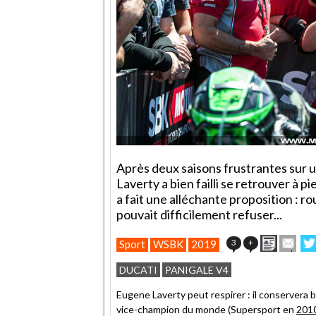
Après deux saisons frustrantes sur
Laverty a bien failli se retrouver à 
a fait une alléchante proposition : ro
pouvait difficilement refuser...
Imprime
Env
3
+
Sport
WSBK
2019
cet
sur
article
Twi
DUCATI
PANIGALE V4
à
un
Eugene Laverty peut respirer : il conservera b
ami
vice-champion du monde (Supersport en
201