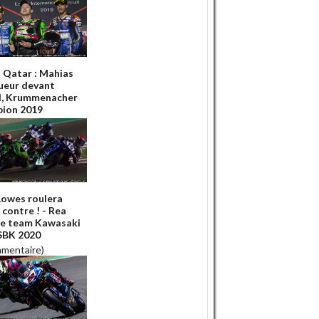
Qatar : Mahias
ueur devant
l, Krummenacher
ion 2019
Lowes roulera
 contre ! - Rea
le team Kawasaki
SBK 2020
mmentaire)