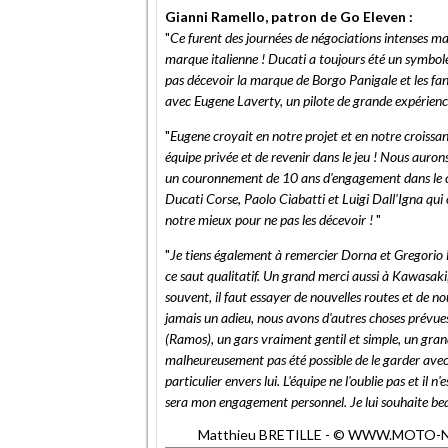
Gianni Ramello, patron de Go Eleven :
"
Ce furent des journées de négociations intenses ma
marque italienne ! Ducati a toujours été un symbol
pas décevoir la marque de Borgo Panigale et les fan
avec Eugene Laverty, un pilote de grande expérience,
"
Eugene croyait en notre projet et en notre croissanc
équipe privée et de revenir dans le jeu ! Nous auron
un couronnement de 10 ans d'engagement dans le 
Ducati Corse, Paolo Ciabatti et Luigi Dall'Igna q
notre mieux pour ne pas les décevoir !
"
"
Je tiens également à remercier Dorna et Gregorio La
ce saut qualitatif. Un grand merci aussi à Kawasak
souvent, il faut essayer de nouvelles routes et de no
jamais un adieu, nous avons d'autres choses prévues
(Ramos), un gars vraiment gentil et simple, un grand
malheureusement pas été possible de le garder avec no
particulier envers lui. L'équipe ne l'oublie pas et il 
sera mon engagement personnel. Je lui souhaite bea
Matthieu BRETILLE - © WWW.MOTO-NET.