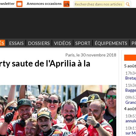
Rechercher
wsletter
Annonces occasions
Formulaire de recherche
ÉS
ESSAIS
DOSSIERS
VIDÉOS
SPORT
ÉQUIPEMENTS
P
Paris, le
30 novembre 2018
y saute de l'Aprilia à la
5 aoû
17h3
Breta
11h3
Bagge
09h5
Grand
4 aoû
10h5
annul
10h1
sur M