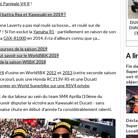
i Panigale V4 R
!
 battra Rea et Kawasaki en 2019 ?
DUC
 Laverty a pas mal roulé sa bosse... et roulé sur de
DIAV
 Si l'on exclut la
Yamaha R1
- partiellement en raison de son
(
la
GSX-R1000
en 2014, il n'a d'ailleurs connu que ça...
courses de la saison 2019
A li
aut savoir sur le WorldSBK 2019
de la saison WSBK 2018
Fin d
Superb
SV4
d'usine en WorldSBK
2012
et
2013
(cette seconde saison
ont-il
 à ce jour), puis une Honda RC213V-RS et une Ducati
object
onger en World Superbike sur une RSV4 privée
.
 de dur labeur au sein du team SMR Aprilia (10ème du
 pouvoir disputer la victoire aux Kawasaki et Ducati - sans
uvaise chute en début d'année l'a considérablement ralenti.
Décla
Super
Losail