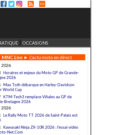
RATIQUE
OCCASIONS
MNC
Live
► L'actu moto en direct
t 2026
4
Horaires et enjeux du Moto GP de Grande-
gne 2026
6
Max Toth débarque en Harley-Davidson
r World Cup
7
KTM-Tech3 remplace Viñales au GP de
e-Bretagne 2026
t 2026
1
Le Rally Moto TT 2026 de Saint-Palais est
é
1
Kawasaki Ninja ZX-10R 2026 : l'essai vidéo
oto-Net.Com