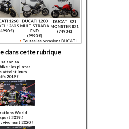
ATI 1260
DUCATI 1200
DUCATI 821
EL 1260 S
MULTISTRADA
MONSTER 821
14990 €)
END
(7490 €)
(9990 €)
Toutes les occasions DUCATI
re dans cette rubrique
e saison en
ike : les pilotes
s atteint leurs
ifs 2019 ?
rations World
sport 2019 à
 : vivement 2020 !