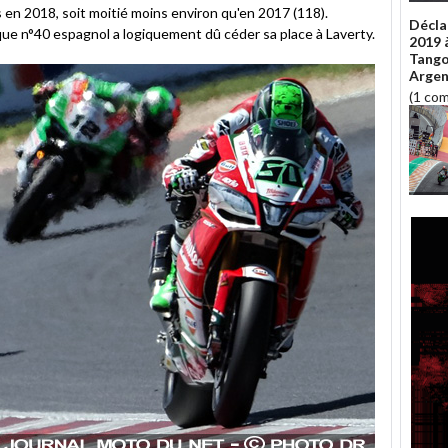
n 2018, soit moitié moins environ qu'en 2017 (118).
Décla
ue n°40 espagnol a logiquement dû céder sa place à Laverty.
2019 à
Tango
Argent
(1 co