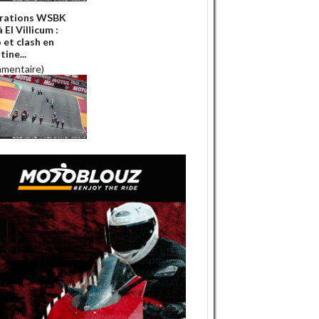
rations WSBK
 El Villicum :
 et clash en
ine...
mmentaire)