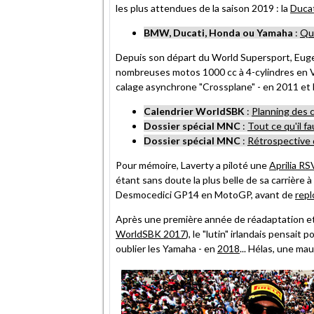
les plus attendues de la saison 2019 : la
Ducat
BMW, Ducati, Honda ou Yamaha
:
Qui
Depuis son départ du World Supersport, Eugene
nombreuses motos 1000 cc à 4-cylindres en V !
calage asynchrone "Crossplane" - en 2011 et 
Calendrier WorldSBK
:
Planning des 
Dossier spécial MNC
:
Tout ce qu'il f
Dossier spécial MNC
:
Rétrospective 
Pour mémoire, Laverty a piloté une
Aprilia R
étant sans doute la plus belle de sa carrière
Desmocedici GP14 en MotoGP, avant de
repl
Après une première année de réadaptation et
WorldSBK 2017
), le "lutin" irlandais pensait
oublier les Yamaha - en
2018
... Hélas, une ma