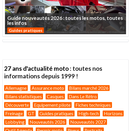
Guide
nouveautés
2026
:
toutes
les
motos,
toutes
les
infos
Guides pratiques
27 ans d'actualité moto :
toutes nos
informations depuis 1999 !
Allemagne
Assurance moto
Bilans marché 2026
Bilans statistiques
Casques
Dans Le Rétro
Découverte
Equipement pilote
Fiches techniques
Freinage
GT
Guides pratiques
High-tech
Horizons
Lobbying
Nouveautés 2026
Nouveautés 2027
Outil Agenda
Permis moto
Pneus
Portraits