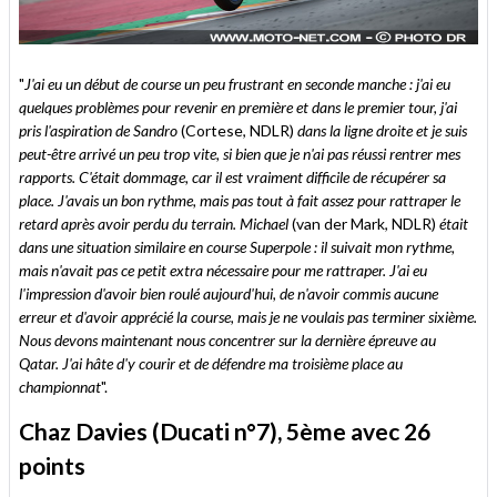
"
J'ai eu un début de course un peu frustrant en seconde manche : j'ai eu
quelques problèmes pour revenir en première et dans le premier tour, j'ai
pris l'aspiration de Sandro
(Cortese, NDLR)
dans la ligne droite et je suis
peut-être arrivé un peu trop vite, si bien que je n'ai pas réussi rentrer mes
rapports. C'était dommage, car il est vraiment difficile de récupérer sa
place. J'avais un bon rythme, mais pas tout à fait assez pour rattraper le
retard après avoir perdu du terrain. Michael
(van der Mark, NDLR)
était
dans une situation similaire en course Superpole : il suivait mon rythme,
mais n'avait pas ce petit extra nécessaire pour me rattraper. J'ai eu
l'impression d'avoir bien roulé aujourd'hui, de n'avoir commis aucune
erreur et d'avoir apprécié la course, mais je ne voulais pas terminer sixième.
Nous devons maintenant nous concentrer sur la dernière épreuve au
Qatar. J'ai hâte d'y courir et de défendre ma troisième place au
championnat
".
Chaz Davies (Ducati n°7), 5ème avec 26
points