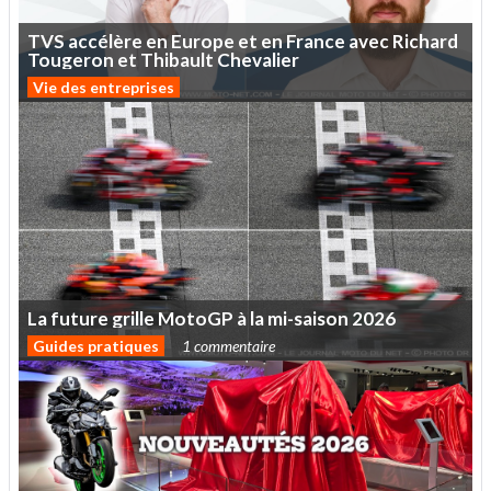
TVS
accélère
en
Europe
et
en
France
avec
Richard
Tougeron
et
Thibault
Chevalier
Vie des entreprises
La
future
grille
MotoGP
à
la
mi-saison
2026
Guides pratiques
1 commentaire