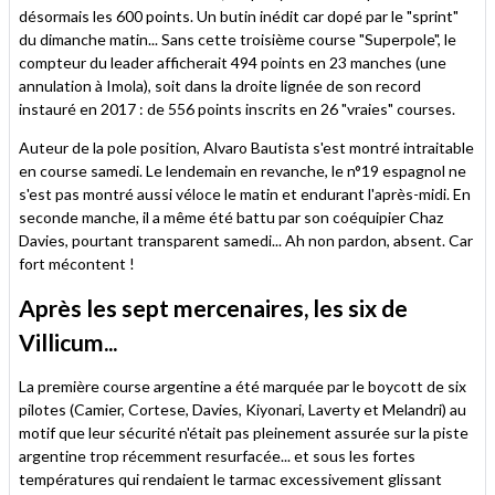
désormais les 600 points. Un butin inédit car dopé par le "sprint"
du dimanche matin... Sans cette troisième course "Superpole", le
compteur du leader afficherait 494 points en 23 manches (une
annulation à Imola), soit dans la droite lignée de son record
instauré en 2017 : de 556 points inscrits en 26 "vraies" courses.
Auteur de la pole position, Alvaro Bautista s'est montré intraitable
en course samedi. Le lendemain en revanche, le n°19 espagnol ne
s'est pas montré aussi véloce le matin et endurant l'après-midi. En
seconde manche, il a même été battu par son coéquipier Chaz
Davies, pourtant transparent samedi... Ah non pardon, absent. Car
fort mécontent !
Après les sept mercenaires, les six de
Villicum...
La première course argentine a été marquée par le boycott de six
pilotes (Camier, Cortese, Davies, Kiyonari, Laverty et Melandri) au
motif que leur sécurité n'était pas pleinement assurée sur la piste
argentine trop récemment resurfacée... et sous les fortes
températures qui rendaient le tarmac excessivement glissant