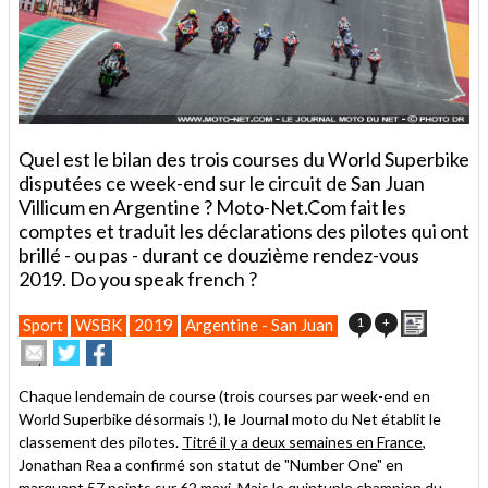
Quel est le bilan des trois courses du World Superbike
disputées ce week-end sur le circuit de San Juan
Villicum en Argentine ? Moto-Net.Com fait les
comptes et traduit les déclarations des pilotes qui ont
brillé - ou pas - durant ce douzième rendez-vous
2019. Do you speak french ?
Imprimer
1
+
Sport
WSBK
2019
Argentine - San Juan
Envoyer
Partager
Partager
cet
sur
sur
article
Twitter
Facebook
Chaque lendemain de course (trois courses par week-end en
à
World Superbike désormais !), le Journal moto du Net établit le
un
classement des pilotes.
ami
Titré il y a deux semaines en France
,
Jonathan Rea a confirmé son statut de "Number One" en
marquant 57 points sur 62 maxi. Mais le quintuple champion du