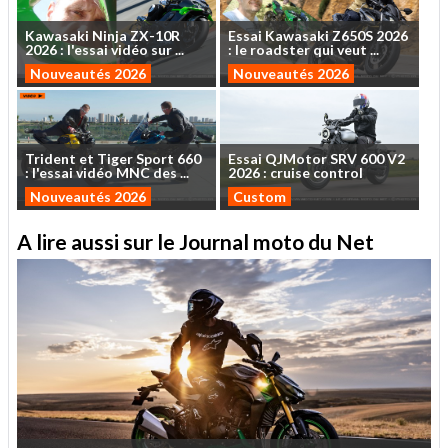
Kawasaki
Ninja
ZX-10R
Essai
Kawasaki
Z650S
2026
2026
:
l'essai
vidéo
sur
...
:
le
roadster
qui
veut
...
Nouveautés 2026
Nouveautés 2026
Trident
et
Tiger
Sport
660
Essai
QJMotor
SRV
600
V2
:
l'essai
vidéo
MNC
des
...
2026
:
cruise
control
Nouveautés 2026
Custom
A lire aussi sur le Journal moto du Net