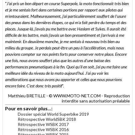
"
J'ai pris un bon départ en course Superpole, la moto fonctionnait très bien
et je me sentais fort dans certaines portions par rapport aux pilotes qui
m'entouraient. Malheureusement, j'ai particulièrement souffert de l'usure
des pneus dans les dernières étapes, ce qui m'a fait perdre du temps et des
places. Jusque-là, j'avais pu me battre avec Haslam et Sykes. Il aurait été
difficile de les battre, mais j'avais un bon pressentiment et j'arrivais à me
maintenir. En deuxième manche, je me sentais à nouveau très bien au
milieu du groupe. Je perdais peut-être un peu à l'accélération, mais nous
pouvions compter sur nos points forts pour conserver notre place. Encore
une fois, nous avons souffert plus que les autres d'une baisse des
performances pneumatiques à la fin. Quoi qu'il en soit, j'ai pu me faire une
meilleure idée du niveau de la moto aujourd'hui. J'ai pu voir les
améliorations que nous avons pu apporter et celles que nous pourrions
encore faire. C'est donc très positif
".
Matthieu BRETILLE - © WWW.MOTO-NET.COM - Reproduction
interdite sans autorisation préalable
Pour en savoir plus...:
Dossier spécial World Superbike 2019
Rétrospective WorldSBK 2018
Rétrospective WSBK 2017
Rétrospective WSBK 2016
Rétrospective WSBK 2015