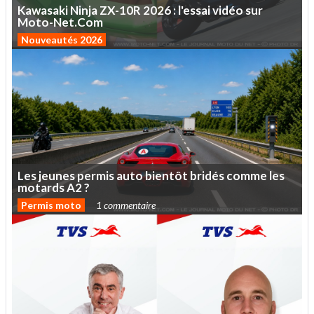
Kawasaki
Ninja
ZX-10R
2026
:
l'essai
vidéo
sur
Moto-Net.Com
Nouveautés 2026
Les
jeunes
permis
auto
bientôt
bridés
comme
les
motards
A2
?
Permis moto
1 commentaire