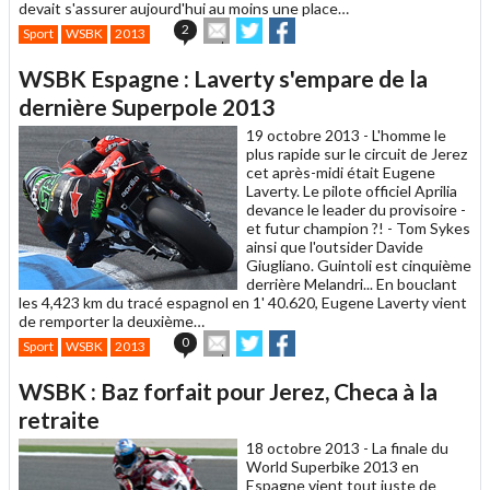
devait s'assurer aujourd'hui au moins une place…
Envoyer
Partager
Partager
2
Sport
WSBK
2013
cet
sur
sur
article
Twitter
Facebook
WSBK Espagne : Laverty s'empare de la
à
un
dernière Superpole 2013
ami
19 octobre 2013 -
L'homme le
plus rapide sur le circuit de Jerez
cet après-midi était Eugene
Laverty. Le pilote officiel Aprilia
devance le leader du provisoire -
et futur champion ?! - Tom Sykes
ainsi que l'outsider Davide
Giugliano. Guintoli est cinquième
derrière Melandri... En bouclant
les 4,423 km du tracé espagnol en 1' 40.620, Eugene Laverty vient
de remporter la deuxième…
Envoyer
Partager
Partager
0
Sport
WSBK
2013
cet
sur
sur
article
Twitter
Facebook
WSBK : Baz forfait pour Jerez, Checa à la
à
un
retraite
ami
18 octobre 2013 -
La finale du
World Superbike 2013 en
Espagne vient tout juste de