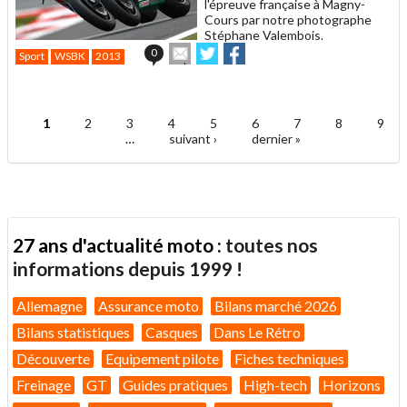
l'épreuve française à Magny-
Cours par notre photographe
Stéphane Valembois.
Envoyer
Partager
Partager
0
Sport
WSBK
2013
cet
sur
sur
article
Twitter
Facebook
.
à
un
1
2
3
4
5
6
7
8
9
ami
Pages
…
suivant ›
dernier »
27 ans d'actualité moto :
toutes nos
informations depuis 1999 !
Allemagne
Assurance moto
Bilans marché 2026
Bilans statistiques
Casques
Dans Le Rétro
Découverte
Equipement pilote
Fiches techniques
Freinage
GT
Guides pratiques
High-tech
Horizons