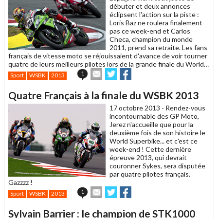
débuter et deux annonces
éclipsent l'action sur la piste :
Loris Baz ne roulera finalement
pas ce week-end et Carlos
Checa, champion du monde
2011, prend sa retraite. Les fans
français de vitesse moto se réjouissaient d'avance de voir tourner
quatre de leurs meilleurs pilotes lors de la grande finale du World…
Envoyer
Partager
Partager
1
Sport
WSBK
2013
cet
sur
sur
article
Twitter
Facebook
Quatre Français à la finale du WSBK 2013
à
un
17 octobre 2013 -
Rendez-vous
ami
incontournable des GP Moto,
Jerez n'accueille que pour la
deuxième fois de son histoire le
World Superbike... et c'est ce
week-end ! Cette dernière
épreuve 2013, qui devrait
couronner Sykes, sera disputée
par quatre pilotes français.
Gazzzz !
Envoyer
Partager
Partager
1
Sport
WSBK
2013
cet
sur
sur
article
Twitter
Facebook
Sylvain Barrier : le champion de STK1000
à