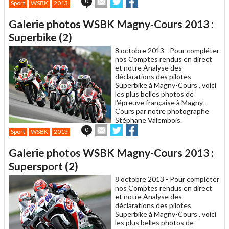
0
Sport
WSBK
2013
cet
sur
sur
article
Twitter
Facebook
Galerie photos WSBK Magny-Cours 2013 :
à
un
Superbike (2)
ami
8 octobre 2013 -
Pour compléter
nos Comptes rendus en direct
et notre Analyse des
déclarations des pilotes
Superbike à Magny-Cours , voici
les plus belles photos de
l'épreuve française à Magny-
Cours par notre photographe
Stéphane Valembois.
Envoyer
Partager
Partager
0
Sport
WSBK
2013
cet
sur
sur
article
Twitter
Facebook
Galerie photos WSBK Magny-Cours 2013 :
à
un
Supersport (2)
ami
8 octobre 2013 -
Pour compléter
nos Comptes rendus en direct
et notre Analyse des
déclarations des pilotes
Superbike à Magny-Cours , voici
les plus belles photos de