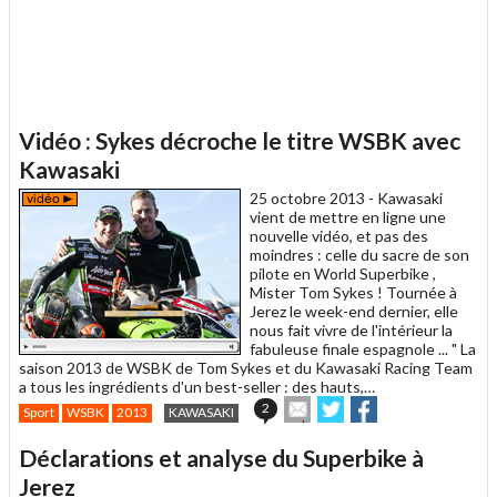
Vidéo : Sykes décroche le titre WSBK avec
Kawasaki
25 octobre 2013 -
Kawasaki
vient de mettre en ligne une
nouvelle vidéo, et pas des
moindres : celle du sacre de son
pilote en World Superbike ,
Mister Tom Sykes ! Tournée à
Jerez le week-end dernier, elle
nous fait vivre de l'intérieur la
fabuleuse finale espagnole ... " La
saison 2013 de WSBK de Tom Sykes et du Kawasaki Racing Team
a tous les ingrédients d'un best-seller : des hauts,…
Envoyer
Partager
Partager
2
Sport
WSBK
2013
KAWASAKI
cet
sur
sur
article
Twitter
Facebook
Déclarations et analyse du Superbike à
à
un
Jerez