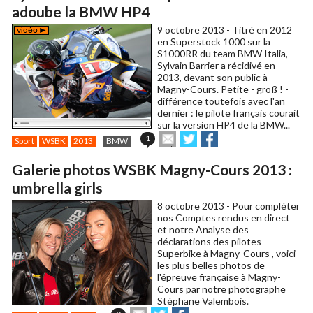
un
adoube la BMW HP4
ami
9 octobre 2013 -
Titré en 2012
en Superstock 1000 sur la
S1000RR du team BMW Italia,
Sylvain Barrier a récidivé en
2013, devant son public à
Magny-Cours. Petite - groß ! -
différence toutefois avec l'an
dernier : le pilote français courait
sur la version HP4 de la BMW...
Envoyer
Partager
Partager
1
Sport
WSBK
2013
BMW
cet
sur
sur
article
Twitter
Facebook
Galerie photos WSBK Magny-Cours 2013 :
à
un
umbrella girls
ami
8 octobre 2013 -
Pour compléter
nos Comptes rendus en direct
et notre Analyse des
déclarations des pilotes
Superbike à Magny-Cours , voici
les plus belles photos de
l'épreuve française à Magny-
Cours par notre photographe
Stéphane Valembois.
Envoyer
Partager
Partager