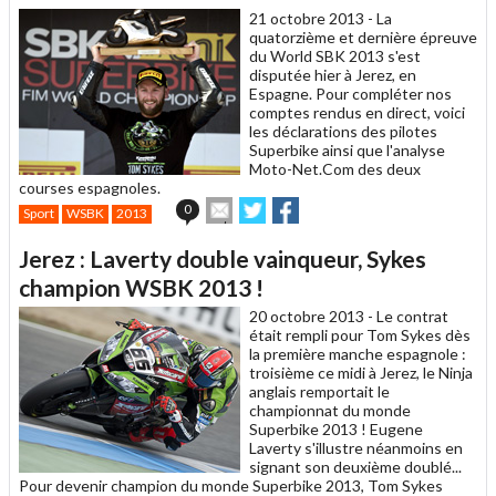
ami
21 octobre 2013 -
La
quatorzième et dernière épreuve
du World SBK 2013 s'est
disputée hier à Jerez, en
Espagne. Pour compléter nos
comptes rendus en direct, voici
les déclarations des pilotes
Superbike ainsi que l'analyse
Moto-Net.Com des deux
courses espagnoles.
Envoyer
Partager
Partager
0
Sport
WSBK
2013
cet
sur
sur
article
Twitter
Facebook
Jerez : Laverty double vainqueur, Sykes
à
un
champion WSBK 2013 !
ami
20 octobre 2013 -
Le contrat
était rempli pour Tom Sykes dès
la première manche espagnole :
troisième ce midi à Jerez, le Ninja
anglais remportait le
championnat du monde
Superbike 2013 ! Eugene
Laverty s'illustre néanmoins en
signant son deuxième doublé...
Pour devenir champion du monde Superbike 2013, Tom Sykes