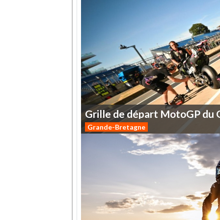
Grille
de
départ
MotoGP
du
Grande-Bretagne