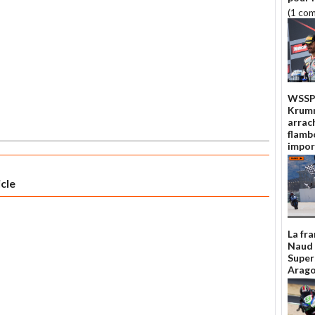
(1 co
WSSP 
Krum
arrac
flamb
impor
icle
La fra
Naud 
Super
Arag