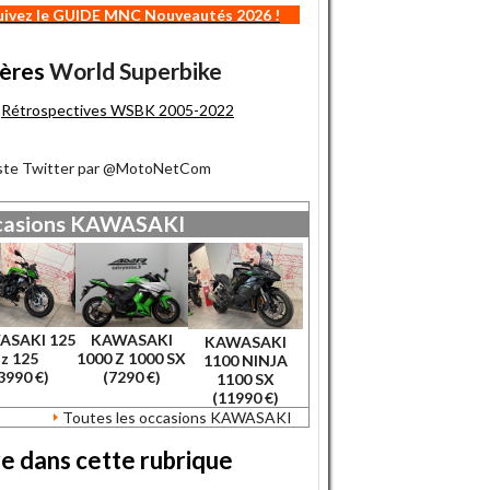
uivez le GUIDE MNC Nouveautés 2026 !
ères
World Superbike
Rétrospectives WSBK 2005-2022
iste Twitter par @MotoNetCom
asions
KAWASAKI
ASAKI 125
KAWASAKI
KAWASAKI
z 125
1000 Z 1000 SX
1100 NINJA
3990 €)
(7290 €)
1100 SX
(11990 €)
Toutes les occasions KAWASAKI
re dans cette rubrique