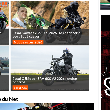
o
Essai
Kawasaki
Z650S
2026
:
le
roadster
qui
veut
tout
casser
Nouveautés 2026
Essai
QJMotor
SRV
600
V2
2026
:
cruise
control
Custom
to du Net