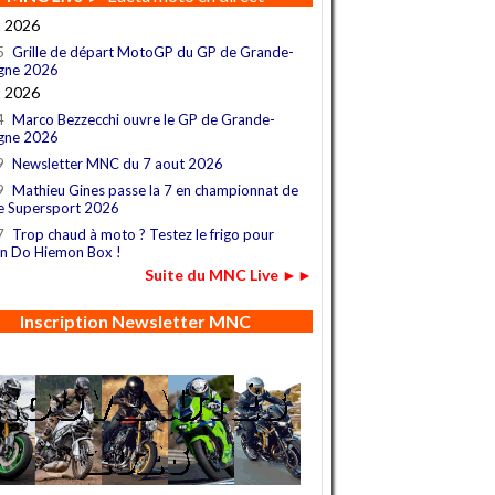
t 2026
5
Grille de départ MotoGP du GP de Grande-
gne 2026
t 2026
4
Marco Bezzecchi ouvre le GP de Grande-
gne 2026
9
Newsletter MNC du 7 aout 2026
9
Mathieu Gines passe la 7 en championnat de
e Supersport 2026
7
Trop chaud à moto ? Testez le frigo pour
n Do Hiemon Box !
Suite du MNC Live ►►
Inscription Newsletter MNC