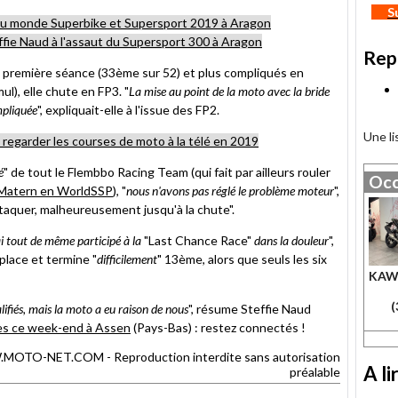
S
u monde Superbike et Supersport 2019 à Aragon
ffie Naud à l'assaut du Supersport 300 à Aragon
Rep
n première séance (33ème sur 52) et plus compliqués en
l), elle chute en FP3. "
La mise au point de la moto avec la bride
mpliquée
", expliquait-elle à l'issue des FP2.
Une l
egarder les courses de moto à la télé en 2019
é
" de tout le Flembbo Racing Team (qui fait par ailleurs rouler
Occ
Matern en WorldSSP
), "
nous n'avons pas réglé le problème moteur
",
ttaquer, malheureusement jusqu'à la chute".
i tout de même participé à la
"Last Chance Race"
dans la douleur
",
 place et termine "
difficilement
" 13ème, alors que seuls les six
KAW
(
alifiés, mais la moto a eu raison de nous
", résume Steffie Naud
ès ce week-end à Assen
(Pays-Bas) : restez connectés !
TO-NET.COM - Reproduction interdite sans autorisation
A li
préalable