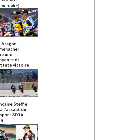
mmentaire)
Aragon :
menacher
he une
oyante et
tante victoire
nçaise Steffie
à l'assaut du
sport 300 à
on