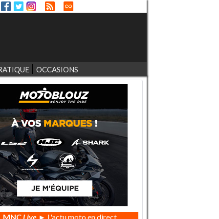
RATIQUE
OCCASIONS
MNC
Live
► L'actu moto en direct