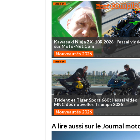
Kawasaki
Ninja
ZX-10R
2026
:
l'essai
vidé
sur
Moto-Net.Com
Nouveautés 2026
Trident
et
Tiger
Sport
660
:
l'essai
vidéo
MNC
des
nouvelles
Triumph
2026
Nouveautés 2026
A lire aussi sur le Journal mo