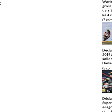
World
9
grosse
derri
patro
(7 co
Décla
2019 
solid
Davie
(5 co
Décla
Super
Aragon
pour P