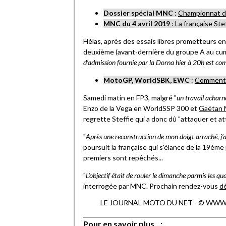
Dossier spécial MNC
:
Championnat d
MNC du 4 avril 2019
:
La française Ste
Hélas, après des essais libres prometteurs e
deuxième (avant-dernière du groupe A au cumu
d’admission fournie par la Dorna hier à 20h est co
MotoGP, WorldSBK, EWC
:
Comment r
Samedi matin en FP3, malgré "
un travail acharn
Enzo de la Vega en WorldSSP 300 et
Gaëtan 
regrette Steffie qui a donc dû "attaquer et a
"
Après une reconstruction de mon doigt arraché, j’a
poursuit la française qui s'élance de la 19ème
premiers sont repêchés...
"
L'objectif était de rouler le dimanche parmis les qu
interrogée par MNC. Prochain rendez-vous
d
LE JOURNAL MOTO DU NET - © WWW.MO
Pour en savoir plus...: