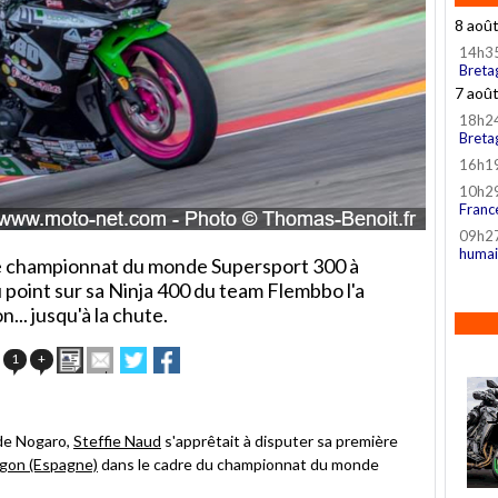
8 aoû
14h3
Breta
7 aoû
18h2
Breta
16h1
10h2
Franc
09h2
humai
le championnat du monde Supersport 300 à
point sur sa Ninja 400 du team Flembbo l'a
... jusqu'à la chute.
Imprimer
Envoyer
Partager
Partager
1
+
cet
sur
sur
article
Twitter
Facebook
à
un
 de Nogaro,
Steffie Naud
s'apprêtait à disputer sa première
ami
gon (Espagne)
dans le cadre du championnat du monde