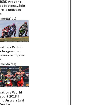
SBK Aragon :
s bastons... loin
ère le nouveau
n
mmentaires)
rations WSBK
à Aragon : un
e week-end pour
s
mmentaires)
rations World
sport 2019 à
 : Un vrai régal
erolari !