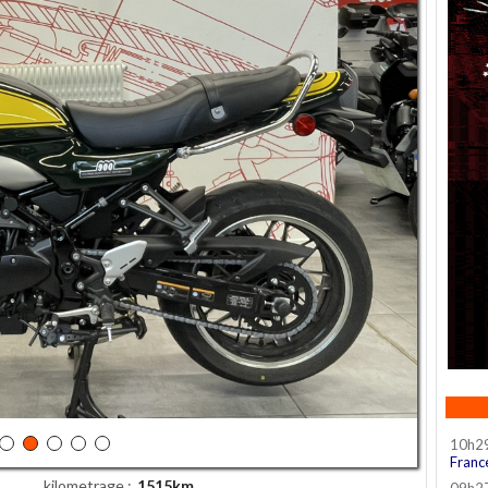
10h2
Franc
kilometrage
1515km