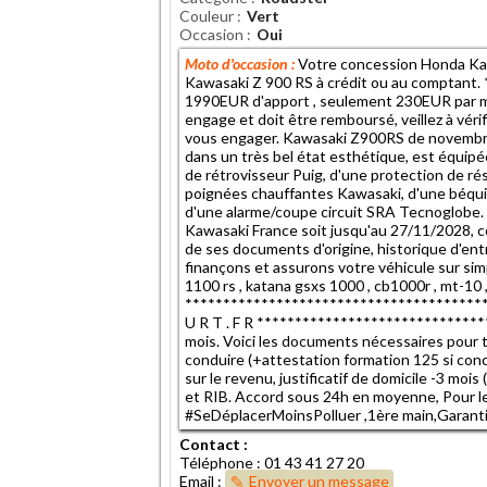
Couleur
Vert
Occasion
Oui
Moto d'occasion :
Votre concession Honda Kaw
Kawasaki Z 900 RS à crédit ou au comptant. 
1990EUR d'apport , seulement 230EUR par moi
engage et doit être remboursé, veillez à vé
vous engager. Kawasaki Z900RS de novembre 
dans un très bel état esthétique, est équipée
de rétrovisseur Puig, d'une protection de rés
poignées chauffantes Kawasaki, d'une béqui
d'une alarme/coupe circuit SRA Tecnoglobe. 
Kawasaki France soit jusqu'au 27/11/2028, co
de ses documents d'origine, historique d'entre
finançons et assurons votre véhicule sur sim
1100 rs , katana gsxs 1000 , cb1000r , mt-10 , x
****************************************
U R T . F R ******************************
mois. Voici les documents nécessaires pour 
conduire (+attestation formation 125 si conce
sur le revenu, justificatif de domicile -3 moi
et RIB. Accord sous 24h en moyenne, Pour les 
#SeDéplacerMoinsPolluer ,1ère main,Garant
Contact :
Téléphone : 01 43 41 27 20
Email :
Envoyer un message