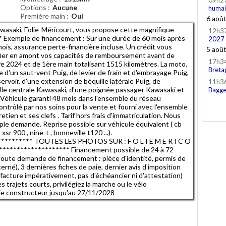
09h2
Options
Aucune
humai
Première main
Oui
6 aoû
asaki, Folie-Méricourt, vous propose cette magnifique
12h3
* Exemple de financement : Sur une durée de 60 mois après
2027
s, assurance perte-financière incluse. Un crédit vous
5 aoû
rifier en amont vos capacités de remboursement avant de
17h3
2024 et de 1ère main totalisant 1515 kilomètres. La moto,
Breta
 d'un saut-vent Puig, de levier de frain et d'embrayage Puig,
ervoir, d'une extension de béquille latérale Puig, de
11h3
lle centrale Kawasaki, d'une poignée passager Kawasaki et
Bagge
Véhicule garanti 48 mois dans l'ensemble du réseau
ntrôlé par nos soins pour la vente et fourni avec l'ensemble
tien et ses clefs . Tarif hors frais d'immatriculation. Nous
ple demande. Reprise possible sur véhicule équivalent ( cb
sr 900 , nine-t , bonneville t120 ...).
********* TOUTES LES PHOTOS SUR : F O L I E M E R I C O
******************** Financement possible de 24 à 72
toute demande de financement : pièce d'identité, permis de
rné), 3 dernières fiches de paie, dernier avis d'imposition
s (facture impérativement, pas d'échéancier ni d'attestation)
trajets courts, privilégiez la marche ou le vélo
ie constructeur jusqu'au 27/11/2028