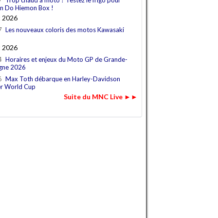
7
Trop chaud à moto ? Testez le frigo pour
n Do Hiemon Box !
t 2026
7
Les nouveaux coloris des motos Kawasaki
t 2026
4
Horaires et enjeux du Moto GP de Grande-
gne 2026
6
Max Toth débarque en Harley-Davidson
r World Cup
Suite du MNC Live ►►