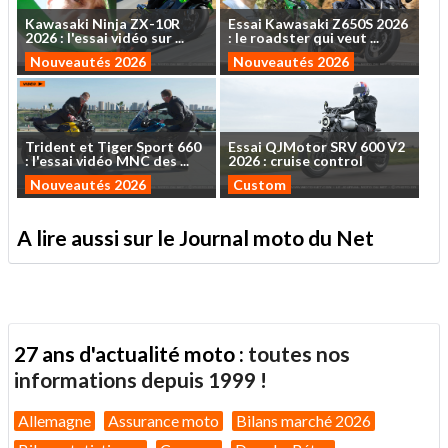
Kawasaki
Ninja
ZX-10R
Essai
Kawasaki
Z650S
2026
2026
:
l'essai
vidéo
sur
...
:
le
roadster
qui
veut
...
Nouveautés 2026
Nouveautés 2026
Trident
et
Tiger
Sport
660
Essai
QJMotor
SRV
600
V2
:
l'essai
vidéo
MNC
des
...
2026
:
cruise
control
Nouveautés 2026
Custom
A lire aussi sur le Journal moto du Net
27 ans d'actualité moto :
toutes nos
informations depuis 1999 !
Allemagne
Assurance moto
Bilans marché 2026