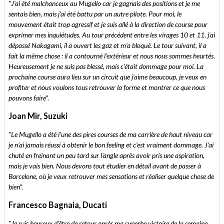
"
J'ai été malchanceux au Mugello car je gagnais des positions et je me
sentais bien, mais j'ai été battu par un autre pilote. Pour moi, le
mouvement était trop agressif et je suis allé à la direction de course pour
exprimer mes inquiétudes. Au tour précédent entre les virages 10 et 11, j'ai
dépassé Nakagami, il a ouvert les gaz et m'a bloqué. Le tour suivant, il a
fait la même chose : il a contourné l'extérieur et nous nous sommes heurtés.
Heureusement je ne suis pas blessé, mais c'était dommage pour moi. La
prochaine course aura lieu sur un circuit que j'aime beaucoup, je veux en
profiter et nous voulons tous retrouver la forme et montrer ce que nous
pouvons faire
".
Joan Mir, Suzuki
"
Le Mugello a été l'une des pires courses de ma carrière de haut niveau car
je n'ai jamais réussi à obtenir le bon feeling et c'est vraiment dommage. J'ai
chuté en freinant un peu tard sur l'angle après avoir pris une aspiration,
mais je vais bien. Nous devons tout étudier en détail avant de passer à
Barcelone, où je veux retrouver mes sensations et réaliser quelque chose de
bien
".
Francesco Bagnaia, Ducati
"
Je suis heureux d'être de retour après ma superbe victoire de la semaine