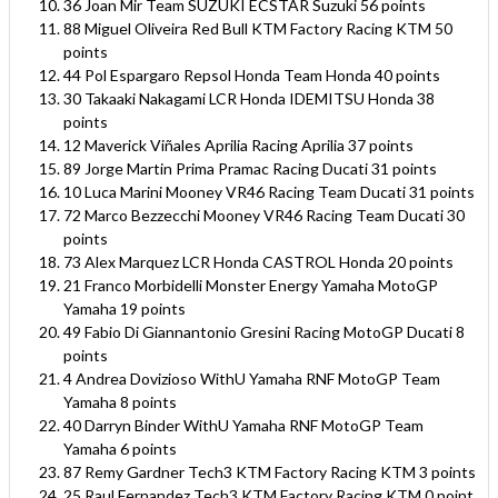
36 Joan Mir Team SUZUKI ECSTAR Suzuki 56 points
88 Miguel Oliveira Red Bull KTM Factory Racing KTM 50
points
44 Pol Espargaro Repsol Honda Team Honda 40 points
30 Takaaki Nakagami LCR Honda IDEMITSU Honda 38
points
12 Maverick Viñales Aprilia Racing Aprilia 37 points
89 Jorge Martin Prima Pramac Racing Ducati 31 points
10 Luca Marini Mooney VR46 Racing Team Ducati 31 points
72 Marco Bezzecchi Mooney VR46 Racing Team Ducati 30
points
73 Alex Marquez LCR Honda CASTROL Honda 20 points
21 Franco Morbidelli Monster Energy Yamaha MotoGP
Yamaha 19 points
49 Fabio Di Giannantonio Gresini Racing MotoGP Ducati 8
points
4 Andrea Dovizioso WithU Yamaha RNF MotoGP Team
Yamaha 8 points
40 Darryn Binder WithU Yamaha RNF MotoGP Team
Yamaha 6 points
87 Remy Gardner Tech3 KTM Factory Racing KTM 3 points
25 Raul Fernandez Tech3 KTM Factory Racing KTM 0 point