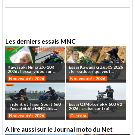
.
.
Les derniers essais MNC
Kawasaki
Ninja
ZX-10R
Essai
Kawasaki
Z650S
2026
2026
:
l'essai
vidéo
sur
...
:
le
roadster
qui
veut
...
Nouveautés 2026
Nouveautés 2026
Trident
et
Tiger
Sport
660
Essai
QJMotor
SRV
600
V2
:
l'essai
vidéo
MNC
des
...
2026
:
cruise
control
Nouveautés 2026
Custom
A lire aussi sur le Journal moto du Net