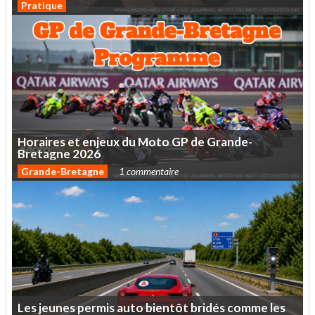
Pratique
Horaires
et
enjeux
du
Moto
GP
de
Grande-
Bretagne
2026
Grande-Bretagne
1 commentaire
Les
jeunes
permis
auto
bientôt
bridés
comme
les