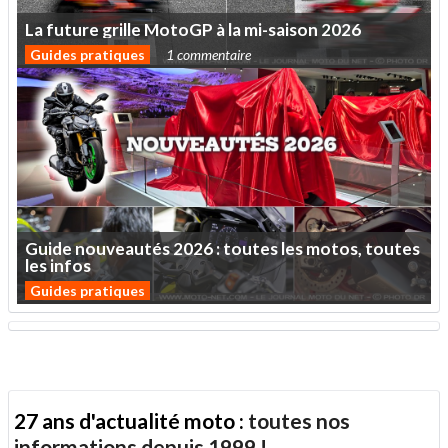
La
future
grille
MotoGP
à
la
mi-saison
2026
Guides pratiques
1 commentaire
Guide
nouveautés
2026
:
toutes
les
motos,
toutes
les
infos
Guides pratiques
27 ans d'actualité moto :
toutes nos
informations depuis 1999 !