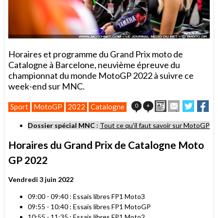
Horaires et programme du Grand Prix moto de
Catalogne à Barcelone, neuvième épreuve du
championnat du monde MotoGP 2022 à suivre ce
week-end sur MNC.
Imprimer
Envoyer
Partage
Pa
0
+
Sport
MotoGP
2022
Catalogne
cet
sur
sur
article
Twitter
Faceb
Dossier spécial MNC
:
Tout ce qu'il faut savoir sur MotoGP
à
un
Horaires du Grand Prix de Catalogne Moto
ami
GP 2022
Vendredi 3 juin 2022
09:00 - 09:40 : Essais libres FP1 Moto3
09:55 - 10:40 : Essais libres FP1 MotoGP
10:55 - 11:35 : Essais libres FP1 Moto2