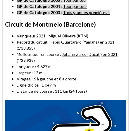
GP
de Catalogne
2005
:
Tour par tour
GP
de Catalogne
2004
:
Tour par tour
GP
de Catalogne
2003
:
Trois grandes premières !
Circuit de Montmelo (Barcelone)
Vainqueur 2021 :
Miguel Oliveira (KTM)
Record du circuit :
Fabio Quartararo (Yamaha) en 2021
(1'38.853)
Meilleur tour en course :
Johann Zarco (Ducati) en 2021
(1'39.939)
Longueur : 4 627 m
Largeur : 12 m
Virages : 6 à gauche et 8 à droite
Ligne droite : 1 047 m
Distance de course : 111 km (24 tours)