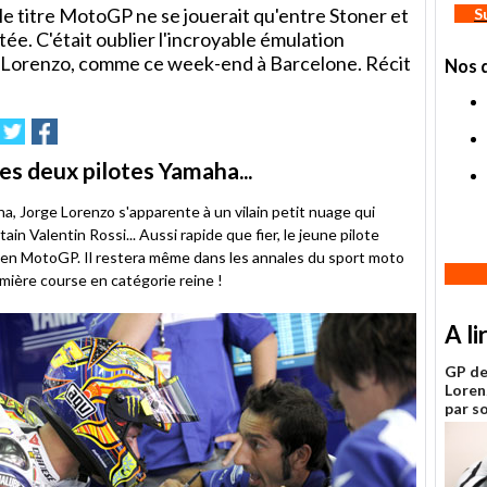
e titre MotoGP ne se jouerait qu'entre Stoner et
S
tée. C'était oublier l'incroyable émulation
 et Lorenzo, comme ce week-end à Barcelone. Récit
Nos 
imer
nvoyer
Partager
Partager
sur
sur
le
Twitter
Facebook
les deux pilotes Yamaha...
a, Jorge Lorenzo s'apparente à un vilain petit nuage qui
tain Valentin Rossi... Aussi rapide que fier, le jeune pilote
en MotoGP. Il restera même dans les annales du sport moto
remière course en catégorie reine !
A li
GP de
Loren
par so