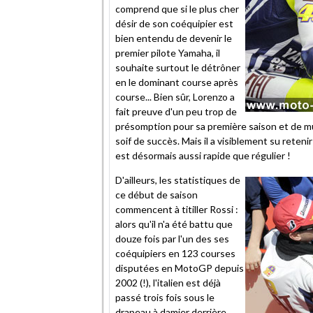
comprend que si le plus cher
désir de son coéquipier est
bien entendu de devenir le
premier pilote Yamaha, il
souhaite surtout le détrôner
en le dominant course après
course... Bien sûr, Lorenzo a
fait preuve d'un peu trop de
présomption pour sa première saison et de m
soif de succès. Mais il a visiblement su reteni
est désormais aussi rapide que régulier !
D'ailleurs, les statistiques de
ce début de saison
commencent à titiller Rossi :
alors qu'il n'a été battu que
douze fois par l'un des ses
coéquipiers en 123 courses
disputées en MotoGP depuis
2002 (!), l'italien est déjà
passé trois fois sous le
drapeau à damier derrière