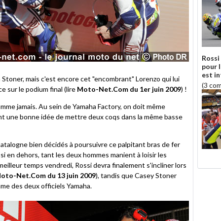
Rossi
pour 
est in
à Stoner, mais c'est encore cet "encombrant" Lorenzo qui lui
(3 co
 sur le podium final (lire
Moto-Net.Com du 1er juin 2009
) !
omme jamais. Au sein de Yamaha Factory, on doit même
ent une bonne idée de mettre deux coqs dans la même basse
Catalogne bien décidés à poursuivre ce palpitant bras de fer
si en dehors, tant les deux hommes manient à loisir les
meilleur temps vendredi, Rossi devra finalement s'incliner lors
oto-Net.Com du 13 juin 2009
), tandis que Casey Stoner
thme des deux officiels Yamaha.