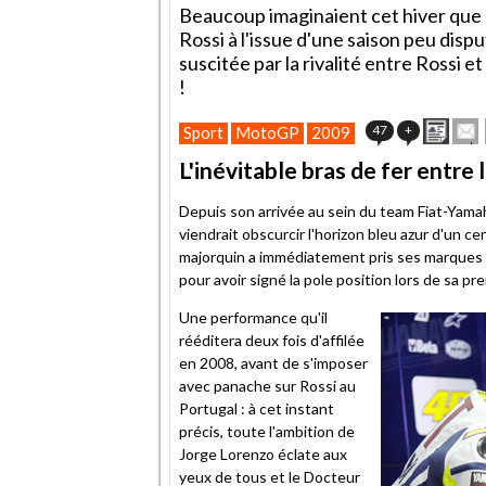
Beaucoup imaginaient cet hiver que l
Rossi à l'issue d'une saison peu dispu
suscitée par la rivalité entre Rossi
!
Impr
E
47
+
Sport
MotoGP
2009
cet
artic
L'inévitable bras de fer entre 
à
un
Depuis son arrivée au sein du team Fiat-Yamah
ami
viendrait obscurcir l'horizon bleu azur d'un cer
majorquin a immédiatement pris ses marques 
pour avoir signé la pole position lors de sa p
Une performance qu'il
rééditera deux fois d'affilée
en 2008, avant de s'imposer
avec panache sur Rossi au
Portugal : à cet instant
précis, toute l'ambition de
Jorge Lorenzo éclate aux
yeux de tous et le Docteur