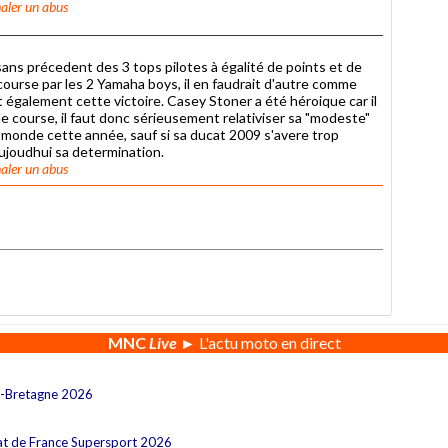
aler un abus
 sans précedent des 3 tops pilotes à égalité de points et de
 course par les 2 Yamaha boys, il en faudrait d'autre comme
t également cette victoire. Casey Stoner a été héroique car il
 de course, il faut donc sérieusement relativiser sa "modeste"
u monde cette année, sauf si sa ducat 2009 s'avere trop
 aujoudhui sa determination.
aler un abus
MNC
Live
► L'actu moto en direct
e-Bretagne 2026
at de France Supersport 2026