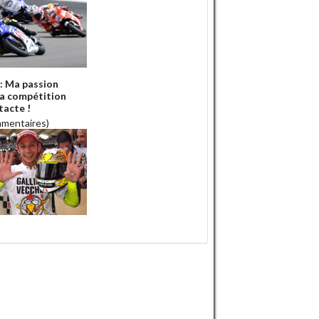
 : Ma passion
la compétition
tacte !
mmentaires)