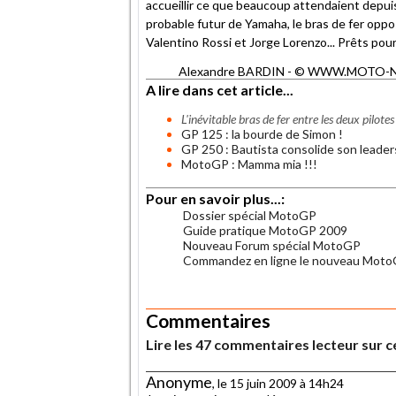
accueillir ce que beaucoup attendaient depuis 
probable futur de Yamaha, le bras de fer oppo
Valentino Rossi et Jorge Lorenzo... Prêts pour 
Alexandre BARDIN - © WWW.MOTO-NET.C
A lire dans cet article...
L'inévitable bras de fer entre les deux pilote
GP 125 : la bourde de Simon !
GP 250 : Bautista consolide son leader
MotoGP : Mamma mia !!!
Pour en savoir plus...:
Dossier spécial MotoGP
Guide pratique MotoGP 2009
Nouveau Forum spécial MotoGP
Commandez en ligne le nouveau MotoG
.
Commentaires
Lire les 47 commentaires lecteur sur ce
Anonyme
, le 15 juin 2009 à 14h24