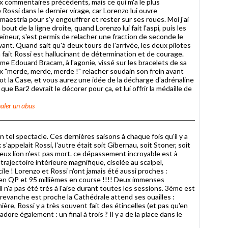
x commentaires précédents, mais ce qui m'a le plus
Rossi dans le dernier virage, car Lorenzo lui ouvre
a maestria pour s'y engouffrer et rester sur ses roues. Moi j'ai
out de la ligne droite, quand Lorenzo lui fait l'aspi, puis les
reineur, s'est permis de relacher une fraction de seconde le
evant. Quand sait qu'à deux tours de l'arrivée, les deux pilotes
a fait Rossi est hallucinant de détermination et de courage.
 Edouard Bracam, à l'agonie, vissé sur les bracelets de sa
x "merde, merde, merde !" relacher soudain son frein avant
t la Case, et vous aurez une idée de la décharge d'adrénaline
que Bar2 devrait le décorer pour ça, et lui offrir la médaille de
aler un abus
n tel spectacle. Ces dernières saisons à chaque fois qu'il y a
'appelait Rossi, l'autre était soit Gibernau, soit Stoner, soit
vieux lion n'est pas mort. ce dépassement incroyable est à
ajectoire intérieure magnifique, ciselée au scalpel,
cile ! Lorenzo et Rossi n'ont jamais été aussi proches :
 en QP et 95 millièmes en course !!!! Deux immenses
l n'a pas été très à l'aise durant toutes les sessions. 3ème est
 la revanche est proche la Cathédrale attend ses ouailles :
ière, Rossi y a très souvent fait des étincelles (et pas qu'en
re également : un final à trois ? Il y a de la place dans le