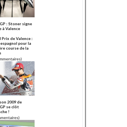
P : Stoner signe
e à Valence
 Prix de Valence :
 espagnol pour la
ère course de la
n
ommentaires)
ison 2009 de
P se clôt
che !
mmentaires)