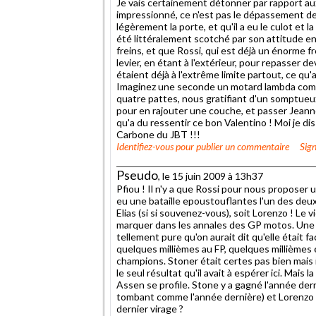
Je vais certainement détonner par rapport au
impressionné, ce n'est pas le dépassement de 
légèrement la porte, et qu'il a eu le culot et l
été littéralement scotché par son attitude en b
freins, et que Rossi, qui est déjà un énorme f
levier, en étant à l'extérieur, pour repasser d
étaient déjà à l'extrême limite partout, ce qu'
Imaginez une seconde un motard lambda comme
quatre pattes, nous gratifiant d'un somptueu
pour en rajouter une couche, et passer Jeanno
qu'a du ressentir ce bon Valentino ! Moi je dis 
Carbone du JBT !!!
Identifiez-vous
pour publier un commentaire
Sign
Pseudo
, le 15 juin 2009 à 13h37
Pfiou ! Il n'y a que Rossi pour nous proposer u
eu une bataille epoustouflantes l'un des deux s
Elias (si si souvenez-vous), soit Lorenzo ! Le 
marquer dans les annales des GP motos. Une tr
tellement pure qu'on aurait dit qu'elle était fa
quelques millièmes au FP, quelques millièmes
champions. Stoner était certes pas bien mais i
le seul résultat qu'il avait à espérer ici. Mais
Assen se profile. Stone y a gagné l'année dern
tombant comme l'année dernière) et Lorenzo ado
dernier virage ?