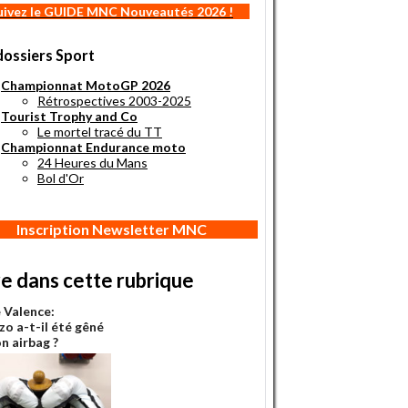
uivez le GUIDE MNC Nouveautés 2026 !
dossiers Sport
Championnat MotoGP 2026
Rétrospectives 2003-2025
Tourist Trophy and Co
Le mortel tracé du TT
Championnat Endurance moto
24 Heures du Mans
Bol d'Or
Inscription Newsletter MNC
re dans cette rubrique
 Valence:
zo a-t-il été gêné
n airbag ?