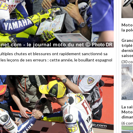
MotoG
la pol
Grand
triplé
derni
ultiples chutes et blessures ont rapidement sanctionné sa
saiso
r les leçons de ses erreurs : cette année, le bouillant espagnol
(30 c
La sa
MotoG
diman
(6 co