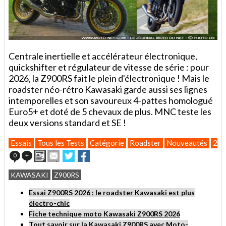
Centrale inertielle et accélérateur électronique,
quickshifter et régulateur de vitesse de série : pour
2026, la Z900RS fait le plein d'électronique ! Mais le
roadster néo-rétro Kawasaki garde aussi ses lignes
intemporelles et son savoureux 4-pattes homologué
Euro5+ et doté de 5 chevaux de plus. MNC teste les
deux versions standard et SE !
Essais
Tous les Tests
Catégorie
Roadster
Nouveautés
20
Imprimer
Envoyer
Partager
Partager
0
+
cet
sur
sur
article
Twitter
Facebook
KAWASAKI
Z900RS
à
un
Essai Z900RS 2026 : le roadster Kawasaki est plus
ami
électro-chic
Fiche technique moto Kawasaki Z900RS 2026
Tout savoir sur la Kawasaki Z900RS avec Moto-