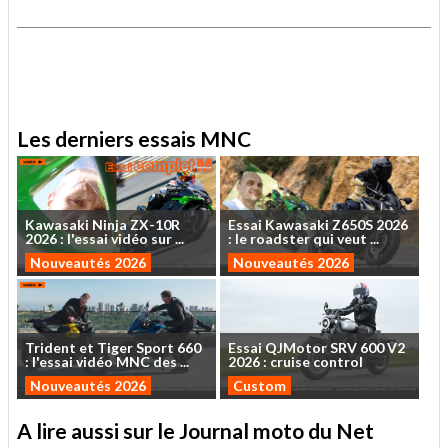
.
.
Les derniers essais MNC
Kawasaki
Ninja
ZX-10R
Essai
Kawasaki
Z650S
2026
2026
:
l'essai
vidéo
sur
...
:
le
roadster
qui
veut
...
Nouveautés 2026
Nouveautés 2026
Trident
et
Tiger
Sport
660
Essai
QJMotor
SRV
600
V2
:
l'essai
vidéo
MNC
des
...
2026
:
cruise
control
Nouveautés 2026
Custom
A lire aussi sur le Journal moto du Net