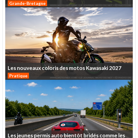
Grande-Bretagne
Les
nouveaux
coloris
des
motos
Kawasaki
2027
Pratique
Les
jeunes
permis
auto
bientôt
bridés
comme
les