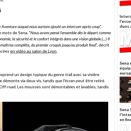
6
Inter
l'esse
duos 
 Aventure auquel nous aurions ajouté un intercom après coup
",
e moto de Sena. "
Nous avons pensé l’ensemble dès le départ comme
omie, la sécurité et le confort intégrés dans une vision globale.(...) Il
 maîtrise complète, du premier croquis jusqu’au produit final
", décrit
ancées
en vidéo au salon de Lyon
.
Sena 
équip
euro
rend un design typique du genre trail avec sa visière
e démonte via deux vis, tandis que l'écran peut être retiré
n Off-road. Les mousses sont démontables et lavables, tandis
Sena S
l'int
en fin