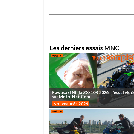
.
.
Les derniers essais MNC
Kawasaki
Ninja
ZX-10R
2026
:
l'essai
vidé
sur
Moto-Net.Com
Nouveautés 2026