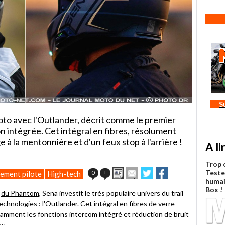
S
to avec l'Outlander, décrit comme le premier
intégrée. Cet intégral en fibres, résolument
e à la mentonnière et d'un feux stop à l'arrière !
A li
Trop 
Imprimer
Envoyer
Partager
Partager
Testez
0
+
ement pilote
High-tech
cet
sur
sur
huma
article
Twitter
Facebook
Box !
s
du Phantom
, Sena investit le très populaire univers du trail
à
hnologies : l'Outlander. Cet intégral en fibres de verre
un
amment les fonctions intercom intégré et réduction de bruit
ami
es.