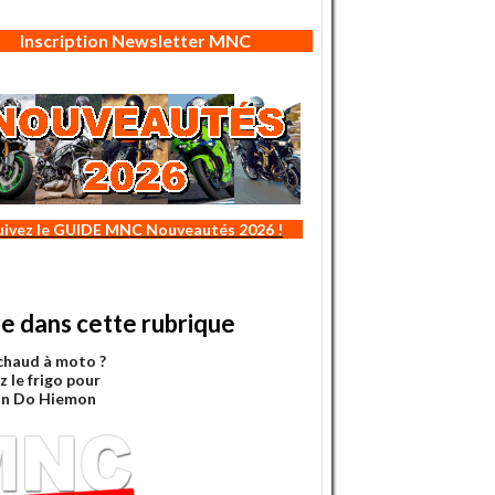
Inscription Newsletter MNC
uivez le GUIDE MNC Nouveautés 2026 !
re dans cette rubrique
chaud à moto ?
 le frigo pour
in Do Hiemon