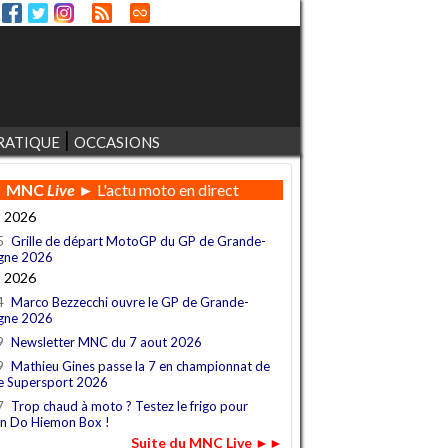
RATIQUE
OCCASIONS
MNC
Live
► L'actu moto en direct
t 2026
5
Grille de départ MotoGP du GP de Grande-
gne 2026
t 2026
4
Marco Bezzecchi ouvre le GP de Grande-
gne 2026
9
Newsletter MNC du 7 aout 2026
9
Mathieu Gines passe la 7 en championnat de
e Supersport 2026
7
Trop chaud à moto ? Testez le frigo pour
n Do Hiemon Box !
Suite du MNC Live ►►