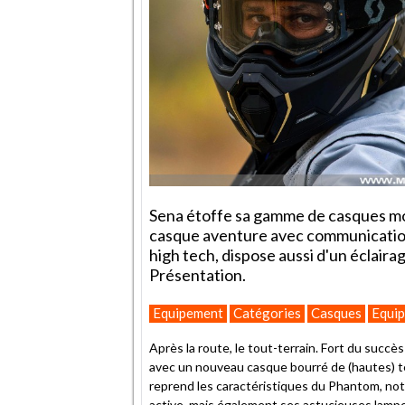
Sena étoffe sa gamme de casques mo
casque aventure avec communication 
high tech, dispose aussi d'un éclairag
Présentation.
Equipement
Catégories
Casques
Equip
Après la route, le tout-terrain. Fort du succè
avec un nouveau casque bourré de (hautes) tec
reprend les caractéristiques du Phantom, not
active, mais également ses astucieuses lamp