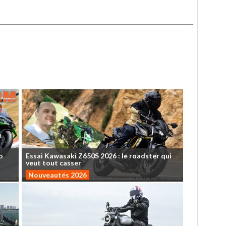
o
Essai
Kawasaki
Z650S
2026
:
le
roadster
qui
veut
tout
casser
Nouveautés 2026