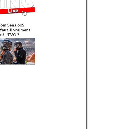
com Sena 60S
 faut-il vraiment
r à l'EVO ?