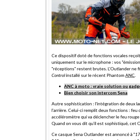
Ce dispositif doté de fonctions vocales reçoit 
uniquement sur le microphone : vos "émissions"
"réceptions" restent brutes. L'Outlander ne fi
Control
installé sur le récent Phantom
ANC
.
ANC à moto : vraie solution ou gadg
Bien choisir son intercom Sena
Autre sophistication : l'intégration de deux l
l'arrière. Celui-ci remplit deux fonctions : fe
accéléromètre qui va déclencher le feu rouge 
Quand on vous dit qu'il est sophistiqué, cet 
Ce casque Sena Outlander est annoncé à "
17