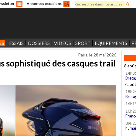
Rechercher
wsletter
Annonces occasions
Formulaire de recherche
ÉS
ESSAIS
DOSSIERS
VIDÉOS
SPORT
ÉQUIPEMENTS
P
Paris, le
28 mai 2026
s sophistiqué des casques trail
8 aoû
14h3
Breta
7 aoû
18h2
Breta
16h1
10h2
Franc
09h2
humai