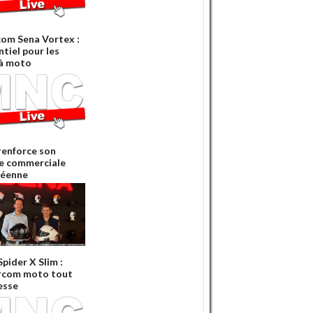
com Sena Vortex :
ntiel pour les
à moto
renforce son
e commerciale
péenne
pider X Slim :
ercom moto tout
esse