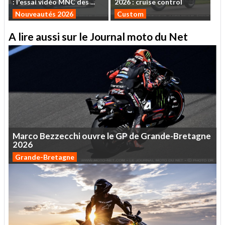
:
l'essai
vidéo
MNC
des
...
2026
:
cruise
control
Nouveautés 2026
Custom
A lire aussi sur le Journal moto du Net
Marco
Bezzecchi
ouvre
le
GP
de
Grande-Bretagne
2026
Grande-Bretagne