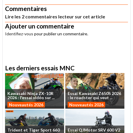
Commentaires
Lire les 2 commentaires lecteur sur cet article
Ajouter un commentaire
Identifiez-vous
pour publier un commentaire.
.
Les derniers essais MNC
Kawasaki
Ninja
ZX-10R
Essai
Kawasaki
Z650S
2026
2026
:
l'essai
vidéo
sur
...
:
le
roadster
qui
veut
...
Nouveautés 2026
Nouveautés 2026
Trident
et
Tiger
Sport
660
Essai
QJMotor
SRV
600
V2