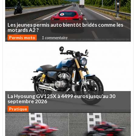
Les
jeunes
permis
auto
bientôt
bridés
comme
les
motards
A2
?
Permis moto
1 commentaire
La
Hyosung
GV125X
à
4499
euros
jusqu'au
30
septembre
2026
Pratique