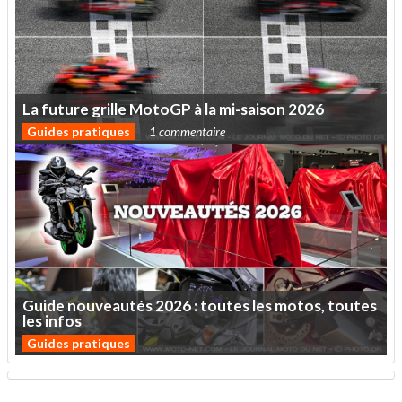
La
future
grille
MotoGP
à
la
mi-saison
2026
Guides pratiques
1 commentaire
Guide
nouveautés
2026
:
toutes
les
motos,
toutes
les
infos
Guides pratiques