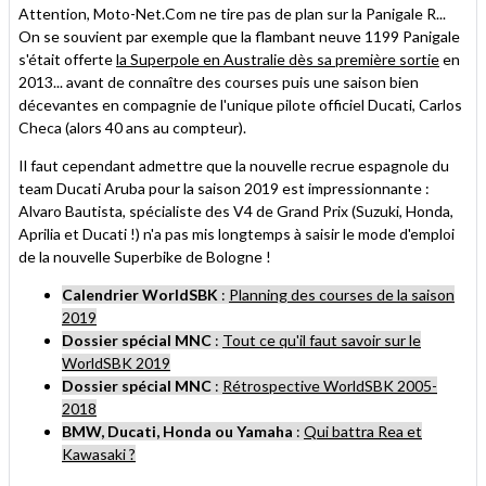
Attention, Moto-Net.Com ne tire pas de plan sur la Panigale R...
On se souvient par exemple que la flambant neuve 1199 Panigale
s'était offerte
la Superpole en Australie dès sa première sortie
en
2013... avant de connaître des courses puis une saison bien
décevantes en compagnie de l'unique pilote officiel Ducati, Carlos
Checa (alors 40 ans au compteur).
Il faut cependant admettre que la nouvelle recrue espagnole du
team Ducati Aruba pour la saison 2019 est impressionnante :
Alvaro Bautista, spécialiste des V4 de Grand Prix (Suzuki, Honda,
Aprilia et Ducati !) n'a pas mis longtemps à saisir le mode d'emploi
de la nouvelle Superbike de Bologne !
Calendrier WorldSBK
:
Planning des courses de la saison
2019
Dossier spécial MNC
:
Tout ce qu'il faut savoir sur le
WorldSBK 2019
Dossier spécial MNC
:
Rétrospective WorldSBK 2005-
2018
BMW, Ducati, Honda ou Yamaha
:
Qui battra Rea et
Kawasaki ?