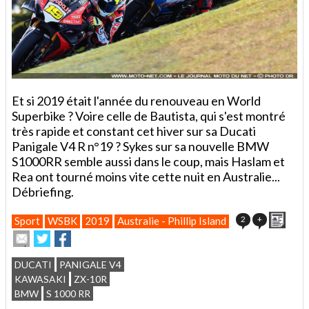
Et si 2019 était l'année du renouveau en World
Superbike ? Voire celle de Bautista, qui s'est montré
très rapide et constant cet hiver sur sa Ducati
Panigale V4 R n°19 ? Sykes sur sa nouvelle BMW
S1000RR semble aussi dans le coup, mais Haslam et
Rea ont tourné moins vite cette nuit en Australie...
Débriefing.
Impr
2
+
Sport
WSBK
2019
Australie - Phillip Island
Envoyer
Partager
Partager
cet
sur
sur
article
Twitter
Facebook
DUCATI
PANIGALE V4
à
KAWASAKI
ZX-10R
un
BMW
S 1000 RR
ami