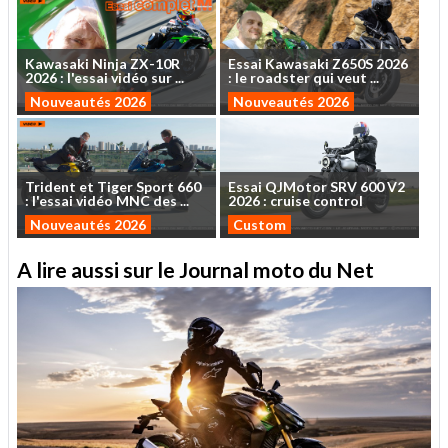
Kawasaki
Ninja
ZX-10R
Essai
Kawasaki
Z650S
2026
2026
:
l'essai
vidéo
sur
...
:
le
roadster
qui
veut
...
Nouveautés 2026
Nouveautés 2026
Trident
et
Tiger
Sport
660
Essai
QJMotor
SRV
600
V2
:
l'essai
vidéo
MNC
des
...
2026
:
cruise
control
Nouveautés 2026
Custom
A lire aussi sur le Journal moto du Net