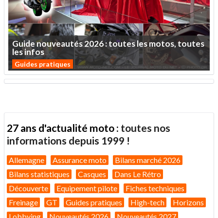
Guide
nouveautés
2026
:
toutes
les
motos,
toutes
les
infos
Guides pratiques
27 ans d'actualité moto :
toutes nos
informations depuis 1999 !
Allemagne
Assurance moto
Bilans marché 2026
Bilans statistiques
Casques
Dans Le Rétro
Découverte
Equipement pilote
Fiches techniques
Freinage
GT
Guides pratiques
High-tech
Horizons
Lobbying
Nouveautés 2026
Nouveautés 2027