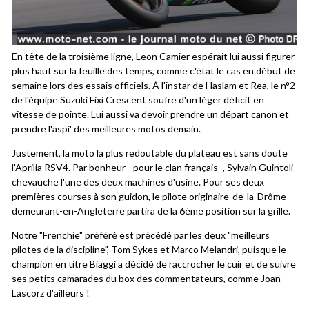
En tête de la troisième ligne, Leon Camier espérait lui aussi figurer
plus haut sur la feuille des temps, comme c'état le cas en début de
semaine lors des essais officiels. À l'instar de Haslam et Rea, le n°2
de l'équipe Suzuki Fixi Crescent soufre d'un léger déficit en
vitesse de pointe. Lui aussi va devoir prendre un départ canon et
prendre l'aspi' des meilleures motos demain.
Justement, la moto la plus redoutable du plateau est sans doute
l'Aprilia RSV4. Par bonheur - pour le clan français -, Sylvain Guintoli
chevauche l'une des deux machines d'usine. Pour ses deux
premières courses à son guidon, le pilote originaire-de-la-Drôme-
demeurant-en-Angleterre partira de la 6ème position sur la grille.
Notre "Frenchie" préféré est précédé par les deux "meilleurs
pilotes de la discipline", Tom Sykes et Marco Melandri, puisque le
champion en titre Biaggi a décidé de raccrocher le cuir et de suivre
ses petits camarades du box des commentateurs, comme Joan
Lascorz d'ailleurs !