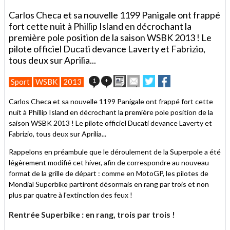
Carlos Checa et sa nouvelle 1199 Panigale ont frappé
fort cette nuit à Phillip Island en décrochant la
première pole position de la saison WSBK 2013 ! Le
pilote officiel Ducati devance Laverty et Fabrizio,
tous deux sur Aprilia...
Imprimer
Envoyer
Partager
Partager
1
+
Sport
WSBK
2013
cet
sur
sur
article
Twitter
Facebook
Carlos Checa et sa nouvelle 1199 Panigale ont frappé fort cette
à
nuit à Phillip Island en décrochant la première pole position de la
un
saison WSBK 2013 ! Le pilote officiel Ducati devance Laverty et
ami
Fabrizio, tous deux sur Aprilia...
Rappelons en préambule que le déroulement de la Superpole a été
légèrement modifié cet hiver, afin de correspondre au nouveau
format de la grille de départ : comme en MotoGP, les pilotes de
Mondial Superbike partiront désormais en rang par trois et non
plus par quatre à l'extinction des feux !
Rentrée Superbike : en rang, trois par trois !