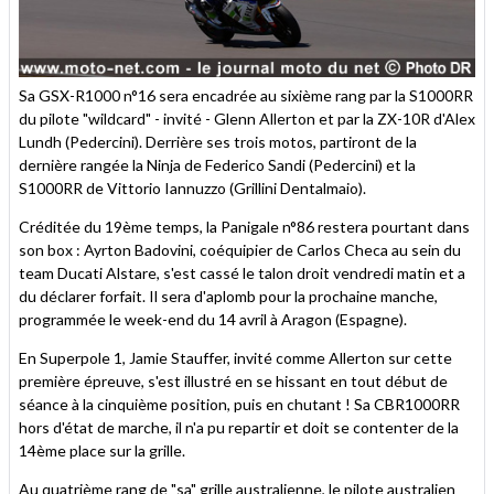
Sa GSX-R1000 n°16 sera encadrée au sixième rang par la S1000RR
du pilote "wildcard" - invité - Glenn Allerton et par la ZX-10R d'Alex
Lundh (Pedercini). Derrière ses trois motos, partiront de la
dernière rangée la Ninja de Federico Sandi (Pedercini) et la
S1000RR de Vittorio Iannuzzo (Grillini Dentalmaio).
Créditée du 19ème temps, la Panigale n°86 restera pourtant dans
son box : Ayrton Badovini, coéquipier de Carlos Checa au sein du
team Ducati Alstare, s'est cassé le talon droit vendredi matin et a
du déclarer forfait. Il sera d'aplomb pour la prochaine manche,
programmée le week-end du 14 avril à Aragon (Espagne).
En Superpole 1, Jamie Stauffer, invité comme Allerton sur cette
première épreuve, s'est illustré en se hissant en tout début de
séance à la cinquième position, puis en chutant ! Sa CBR1000RR
hors d'état de marche, il n'a pu repartir et doit se contenter de la
14ème place sur la grille.
Au quatrième rang de "sa" grille australienne, le pilote australien