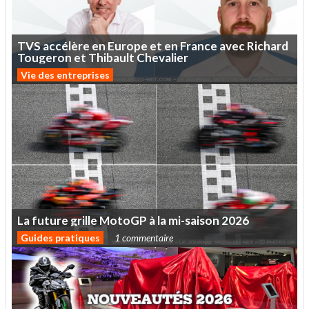
TVS
accélère
en
Europe
et
en
France
avec
Richard
Tougeron
et
Thibault
Chevalier
Vie des entreprises
La
future
grille
MotoGP
à
la
mi-saison
2026
Guides pratiques
1 commentaire