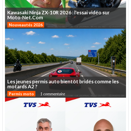
Kawasaki
Ninja
ZX-10R
2026
:
l'essai
vidéo
sur
Moto-Net.Com
Nouveautés 2026
Les
jeunes
permis
auto
bientôt
bridés
comme
les
motards
A2
?
Permis moto
1 commentaire