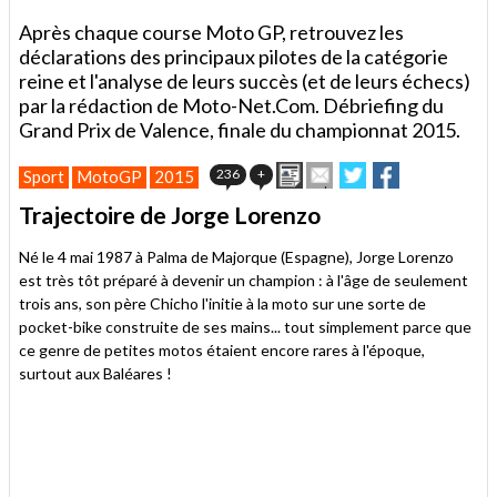
Après chaque course Moto GP, retrouvez les
déclarations des principaux pilotes de la catégorie
reine et l'analyse de leurs succès (et de leurs échecs)
par la rédaction de Moto-Net.Com. Débriefing du
Grand Prix de Valence, finale du championnat 2015.
Imprimer
Envoyer
Partager
Partager
236
+
Sport
MotoGP
2015
cet
sur
sur
article
Twitter
Facebook
Trajectoire de Jorge Lorenzo
à
un
Né le 4 mai 1987 à Palma de Majorque (Espagne), Jorge Lorenzo
ami
est très tôt préparé à devenir un champion : à l'âge de seulement
trois ans, son père Chicho l'initie à la moto sur une sorte de
pocket-bike construite de ses mains... tout simplement parce que
ce genre de petites motos étaient encore rares à l'époque,
surtout aux Baléares !