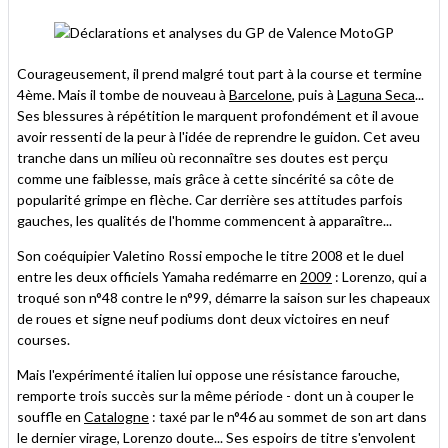
Courageusement, il prend malgré tout part à la course et termine
4ème. Mais il tombe de nouveau à
Barcelone
, puis à
Laguna Seca
...
Ses blessures à répétition le marquent profondément et il avoue
avoir ressenti de la peur à l'idée de reprendre le guidon. Cet aveu
tranche dans un milieu où reconnaître ses doutes est perçu
comme une faiblesse, mais grâce à cette sincérité sa côte de
popularité grimpe en flèche. Car derrière ses attitudes parfois
gauches, les qualités de l'homme commencent à apparaître...
Son coéquipier Valetino Rossi empoche le titre 2008 et le duel
entre les deux officiels Yamaha redémarre en
2009
: Lorenzo, qui a
troqué son n°48 contre le n°99, démarre la saison sur les chapeaux
de roues et signe neuf podiums dont deux victoires en neuf
courses.
Mais l'expérimenté italien lui oppose une résistance farouche,
remporte trois succès sur la même période - dont un à couper le
souffle en
Catalogne
: taxé par le n°46 au sommet de son art dans
le dernier virage, Lorenzo doute... Ses espoirs de titre s'envolent