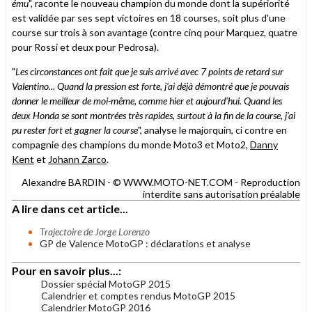
ému
", raconte le nouveau champion du monde dont la supériorité
est validée par ses sept victoires en 18 courses, soit plus d'une
course sur trois à son avantage (contre cinq pour Marquez, quatre
pour Rossi et deux pour Pedrosa).
"
Les circonstances ont fait que je suis arrivé avec 7 points de retard sur
Valentino... Quand la pression est forte, j'ai déjà démontré que je pouvais
donner le meilleur de moi-même, comme hier et aujourd'hui. Quand les
deux Honda se sont montrées très rapides, surtout à la fin de la course, j'ai
pu rester fort et gagner la course
", analyse le majorquin, ci contre en
compagnie des champions du monde Moto3 et Moto2,
Danny
Kent
et
Johann Zarco
.
Alexandre BARDIN - © WWW.MOTO-NET.COM - Reproduction
interdite sans autorisation préalable
A lire dans cet article...
Trajectoire de Jorge Lorenzo
GP de Valence MotoGP : déclarations et analyse
Pour en savoir plus...:
Dossier spécial MotoGP 2015
Calendrier et comptes rendus MotoGP 2015
Calendrier MotoGP 2016