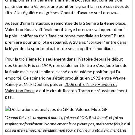
partir dernier à Valence, une punition signant la fin de ses rêves de
titre à la régulière malgré ses 7 points d'avance sur Lorenzo...
Auteur d'une
fantastique remontée de la 26ème à la 4ème place
,
Valentino Rossi voit finalement Jorge Lorenzo - vainqueur depuis
la pole - coiffer sa troisième couronne mondiale en MotoGP, une
première pour un pilote espagnol. A 28 ans, "Jorgueil" entre dans
la légende du sport moto, fort de ses cinq titres mondiaux.
Pour la troisième fois seulement dans l'histoire depuis le début
des Grands Prix en 1949, non seulement le titre s'est joué lors de
la finale mais c'est le pilote classé en deuxième position qui l'a
emporté. Ce scénario ne s'était produit qu'en 1992 entre Wayne
Rainey et Mick Doohan, puis en
2006 entre Nicky Hayden et
Valentino Rossi
, à qui le circuit Ricardo Tormo ne réussit vraiment
pas...
"
Quand j'ai vu le drapeau à damier, j'ai pensé "OK, il est à moi" et j'ai pu
respirer profondément. Normalement je ne pleure pas, mais cette fois je n'ai
pas pu m'en empêcher pendant mon tour d'honneur. J'étais vraiment très