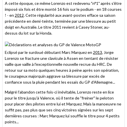
A cette époque, ce même Lorenzo est redevenu "n°1" après s'être
imposé six fois et être monté 16 fois sur le podium - en 18 courses
! - en
2012
. Cette régularité aux avant-postes efface sa saison
précédente en demi-teinte, terminée par une blessure au petit
doigt en Australie. Le titre 2011 revient à Casey Stoner, au-
dessus du lot sur la Honda.
Eclipsé par le surdoué débutant Marc Marquez en
2013
, Jorge
Lorenzo se fracture une clavicule à Assen en tentant de résister
vaille que vaille à l'exceptionnelle nouvelle recrue du HRC. De
retour sur sa moto quelques heures à peine après son opération,
le courageux majorquin aggrave sa blessure par excès de
confiance sous la pluie pendant les essais du GP d'Allemagne...
Malgré l'abandon cette fois-ci inévitable, Lorenzo reste en lice
pour le titre jusqu'à Valence, où il tente de "freiner" le peloton
pour placer des pilotes entre lui et Marquez. Mais la manoeuvre ne
suffit pas, pas plus que ses cinq victoires signées sur les sept
dernières courses : Marc Marquez lui souffle le titre pour 4 petits
points...