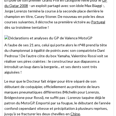
En pole de son premier Grand Prix en catégorie reine pour le
GP
du Qatar 2008
- un exploit partagé avec son idole Max Biaggi -,
Jorge Lorenzo termine la course à la seconde place derrière le
champion en titre, Casey Stoner. De nouveau en pole les deux
courses suivantes, il décroche sa première victoire au
Portugal
dès sa troisième tentative !
A l'aube de ses 21 ans, celui qui porte alors le n°48 prend la tête
du championnat à égalité de points avec son compatriote Dani
Pedrosa ! De l'autre côte du box Yamaha, Valentino Rossi voit se
réaliser ses pires craintes : le constructeur aux diapasons a
introduit un loup dans la bergerie... et ses dents sont très
aiguisées !
Le mur que le Docteur fait ériger pour être séparé de son
débutant de coéquipier, officiellement au prétexte de leurs
marques pneumatiques différentes (Michelin pour Lorenzo,
Bridgestone pour Rossi), ne suffit pas : Lorenzo taquine déjà le
patron du MotoGP. Emporté par sa fougue, le débutant de l'année
confond cependant vitesse et précipitation à plusieurs reprises,
jusqu'à se fracturer les deux chevilles en
Chine
.