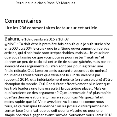
Retour sur le clash Rossi Vs Marquez
.
Commentaires
Lire les 236 commentaires lecteur sur cet article
Bakura
, le 10 novembre 2015 à 10h09
@MNC : Ca doit être la première fois depuis que je suis sur le site -
en 2003 ou 2004 je crois - que je critique ouvertement un de vos
articles, qui d'habitude sont irréprochables, mais là... Je veux bien
que vous fassiez ce que vous pouvez pour rester "neutres" et
donner un peu de calibre à cette fin de saison gâchée, mais pas en
avançant des arguments qui n'en sont pas pour légitimer une
finale ridicule. Oui, Lorenzo a mis quarante secondes de moins à
boucler les trente tours que faisaient le GP de Valencia par
rapport à 2014, et a indéniablement mérité (en vitesse pure) d’être
champion du monde. Oui, Rossi était effectivement plus lent que
les trois leaders une fois esseulé à la quatrième place... Mais en
quoi seraient-ce des arguments ? Que Lorenzo ait été plus rapide
que l'an dernier est un fait, mais en aucun cas Marquez n'était
moins rapide que lui. Vous avez bien vu la course comme nous
tous, et ça transpire l'évidence : on n'a jamais vu Marquez ne rien
tenter face à un rival, que ce soit pour la victoire ou pour une
simple position à gagner avant l’arrivée. Souvenez-vous Jerez 2013