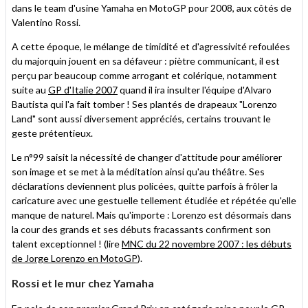
dans le team d'usine Yamaha en MotoGP pour 2008, aux côtés de
Valentino Rossi.
A cette époque, le mélange de timidité et d'agressivité refoulées
du majorquin jouent en sa défaveur : piètre communicant, il est
perçu par beaucoup comme arrogant et colérique, notamment
suite au
GP d'Italie 2007
quand il ira insulter l'équipe d'Alvaro
Bautista qui l'a fait tomber ! Ses plantés de drapeaux "Lorenzo
Land" sont aussi diversement appréciés, certains trouvant le
geste prétentieux.
Le n°99 saisit la nécessité de changer d'attitude pour améliorer
son image et se met à la méditation ainsi qu'au théâtre. Ses
déclarations deviennent plus policées, quitte parfois à frôler la
caricature avec une gestuelle tellement étudiée et répétée qu'elle
manque de naturel. Mais qu'importe : Lorenzo est désormais dans
la cour des grands et ses débuts fracassants confirment son
talent exceptionnel ! (lire
MNC du 22 novembre 2007 : les débuts
de Jorge Lorenzo en MotoGP
).
Rossi et le mur chez Yamaha