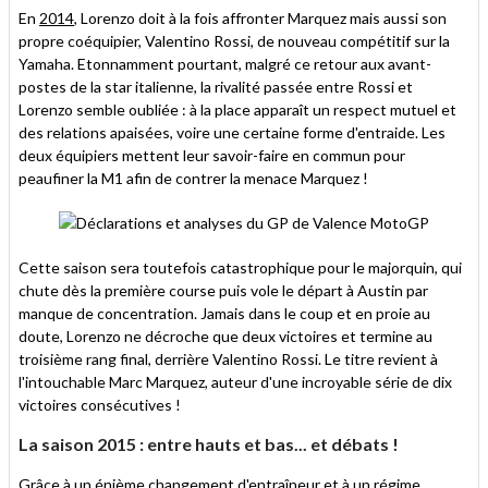
En
2014
, Lorenzo doit à la fois affronter Marquez mais aussi son
propre coéquipier, Valentino Rossi, de nouveau compétitif sur la
Yamaha. Etonnamment pourtant, malgré ce retour aux avant-
postes de la star italienne, la rivalité passée entre Rossi et
Lorenzo semble oubliée : à la place apparaît un respect mutuel et
des relations apaisées, voire une certaine forme d'entraide. Les
deux équipiers mettent leur savoir-faire en commun pour
peaufiner la M1 afin de contrer la menace Marquez !
Cette saison sera toutefois catastrophique pour le majorquin, qui
chute dès la première course puis vole le départ à Austin par
manque de concentration. Jamais dans le coup et en proie au
doute, Lorenzo ne décroche que deux victoires et termine au
troisième rang final, derrière Valentino Rossi. Le titre revient à
l'intouchable Marc Marquez, auteur d'une incroyable série de dix
victoires consécutives !
La saison 2015 : entre hauts et bas... et débats !
Grâce à un énième changement d'entraîneur et à un régime