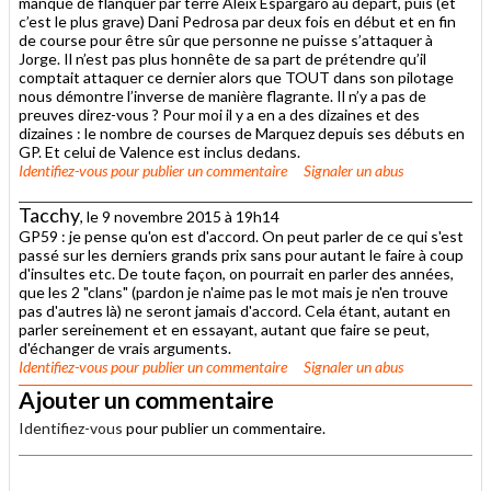
manqué de flanquer par terre Aleix Espargaro au départ, puis (et
c’est le plus grave) Dani Pedrosa par deux fois en début et en fin
de course pour être sûr que personne ne puisse s’attaquer à
Jorge. Il n’est pas plus honnête de sa part de prétendre qu’il
comptait attaquer ce dernier alors que TOUT dans son pilotage
nous démontre l’inverse de manière flagrante. Il n’y a pas de
preuves direz-vous ? Pour moi il y a en a des dizaines et des
dizaines : le nombre de courses de Marquez depuis ses débuts en
GP. Et celui de Valence est inclus dedans.
Identifiez-vous
pour publier un commentaire
Signaler un abus
Tacchy
, le 9 novembre 2015 à 19h14
GP59 : je pense qu'on est d'accord. On peut parler de ce qui s'est
passé sur les derniers grands prix sans pour autant le faire à coup
d'insultes etc. De toute façon, on pourrait en parler des années,
que les 2 "clans" (pardon je n'aime pas le mot mais je n'en trouve
pas d'autres là) ne seront jamais d'accord. Cela étant, autant en
parler sereinement et en essayant, autant que faire se peut,
d'échanger de vrais arguments.
Identifiez-vous
pour publier un commentaire
Signaler un abus
Ajouter un commentaire
Identifiez-vous
pour publier un commentaire.