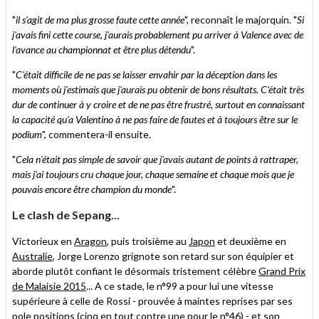
"
il s'agit de ma plus grosse faute cette année
", reconnaît le majorquin. "
Si
j'avais fini cette course, j'aurais probablement pu arriver à Valence avec de
l'avance au championnat et être plus détendu
".
"
C'était difficile de ne pas se laisser envahir par la déception dans les
moments où j'estimais que j'aurais pu obtenir de bons résultats. C'était très
dur de continuer à y croire et de ne pas être frustré, surtout en connaissant
la capacité qu'a Valentino à ne pas faire de fautes et à toujours être sur le
podium
", commentera-il ensuite.
"
Cela n'était pas simple de savoir que j'avais autant de points à rattraper,
mais j'ai toujours cru chaque jour, chaque semaine et chaque mois que je
pouvais encore être champion du monde
".
Le clash de Sepang...
Victorieux en
Aragon
, puis troisième au
Japon
et deuxième en
Australie
, Jorge Lorenzo grignote son retard sur son équipier et
aborde plutôt confiant le désormais tristement célèbre
Grand Prix
de Malaisie 2015
... A ce stade, le n°99 a pour lui une vitesse
supérieure à celle de Rossi - prouvée à maintes reprises par ses
pole positions (cinq en tout contre une pour le n°46) - et son