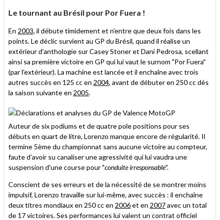
Le tournant au Brésil pour Por Fuera !
En
2003
, il débute timidement et n'entre que deux fois dans les
points. Le déclic survient au GP du Brésil, quand il réalise un
extérieur d'anthologie sur Casey Stoner et Dani Pedrosa, scellant
ainsi sa première victoire en GP qui lui vaut le surnom "Por Fuera"
(par l'extérieur). La machine est lancée et il enchaîne avec trois
autres succès en 125 cc en
2004
, avant de débuter en 250 cc dès
la saison suivante en
2005
.
Auteur de six podiums et de quatre pole positions pour ses
débuts en quart de litre, Lorenzo manque encore de régularité. Il
termine 5ème du championnat sans aucune victoire au compteur,
faute d'avoir su canaliser une agressivité qui lui vaudra une
suspension d'une course pour "
conduite irresponsable
".
Conscient de ses erreurs et de la nécessité de se montrer moins
impulsif, Lorenzo travaille sur lui-même, avec succès : il enchaîne
deux titres mondiaux en 250 cc en
2006
et en
2007
avec un total
de 17 victoires. Ses performances lui valent un contrat officiel