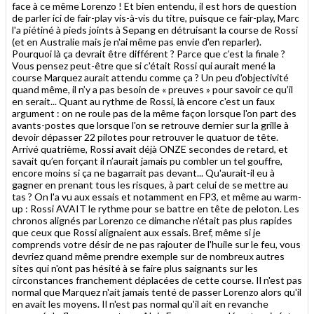
face à ce même Lorenzo ! Et bien entendu, il est hors de question
de parler ici de fair-play vis-à-vis du titre, puisque ce fair-play, Marc
l'a piétiné à pieds joints à Sepang en détruisant la course de Rossi
(et en Australie mais je n'ai même pas envie d'en reparler).
Pourquoi là ça devrait être différent ? Parce que c’est la finale ?
Vous pensez peut-être que si c'était Rossi qui aurait mené la
course Marquez aurait attendu comme ça ? Un peu d'objectivité
quand même, il n’y a pas besoin de « preuves » pour savoir ce qu’il
en serait... Quant au rythme de Rossi, là encore c'est un faux
argument : on ne roule pas de la même façon lorsque l'on part des
avants-postes que lorsque l'on se retrouve dernier sur la grille à
devoir dépasser 22 pilotes pour retrouver le quatuor de tête.
Arrivé quatrième, Rossi avait déjà ONZE secondes de retard, et
savait qu’en forçant il n’aurait jamais pu combler un tel gouffre,
encore moins si ça ne bagarrait pas devant... Qu'aurait-il eu à
gagner en prenant tous les risques, à part celui de se mettre au
tas ? On l'a vu aux essais et notamment en FP3, et même au warm-
up : Rossi AVAIT le rythme pour se battre en tête de peloton. Les
chronos alignés par Lorenzo ce dimanche n'était pas plus rapides
que ceux que Rossi alignaient aux essais. Bref, même si je
comprends votre désir de ne pas rajouter de l'huile sur le feu, vous
devriez quand même prendre exemple sur de nombreux autres
sites qui n'ont pas hésité à se faire plus saignants sur les
circonstances franchement déplacées de cette course. Il n'est pas
normal que Marquez n'ait jamais tenté de passer Lorenzo alors qu'il
en avait les moyens. Il n'est pas normal qu'il ait en revanche