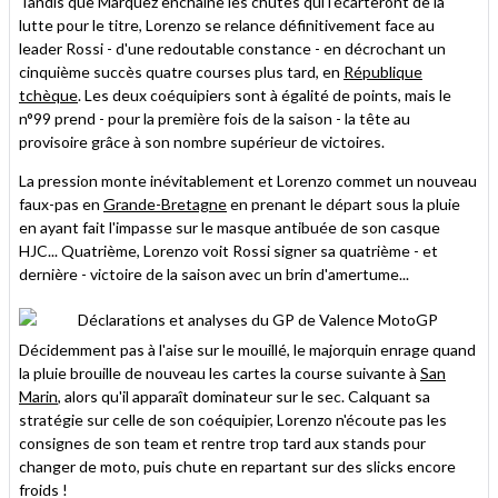
Tandis que Marquez enchaîne les chutes qui l'écarteront de la
lutte pour le titre, Lorenzo se relance définitivement face au
leader Rossi - d'une redoutable constance - en décrochant un
cinquième succès quatre courses plus tard, en
République
tchèque
. Les deux coéquipiers sont à égalité de points, mais le
n°99 prend - pour la première fois de la saison - la tête au
provisoire grâce à son nombre supérieur de victoires.
La pression monte inévitablement et Lorenzo commet un nouveau
faux-pas en
Grande-Bretagne
en prenant le départ sous la pluie
en ayant fait l'impasse sur le masque antibuée de son casque
HJC... Quatrième, Lorenzo voit Rossi signer sa quatrième - et
dernière - victoire de la saison avec un brin d'amertume...
Décidemment pas à l'aise sur le mouillé, le majorquin enrage quand
la pluie brouille de nouveau les cartes la course suivante à
San
Marin
, alors qu'il apparaît dominateur sur le sec. Calquant sa
stratégie sur celle de son coéquipier, Lorenzo n'écoute pas les
consignes de son team et rentre trop tard aux stands pour
changer de moto, puis chute en repartant sur des slicks encore
froids !