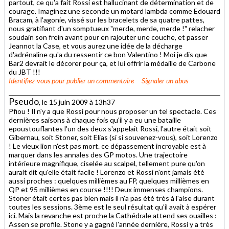
partout, ce qu'a fait Rossi est hallucinant de détermination et de
courage. Imaginez une seconde un motard lambda comme Edouard
Bracam, à l'agonie, vissé sur les bracelets de sa quatre pattes,
nous gratifiant d'un somptueux "merde, merde, merde !" relacher
soudain son frein avant pour en rajouter une couche, et passer
Jeannot la Case, et vous aurez une idée de la décharge
d'adrénaline qu'a du ressentir ce bon Valentino ! Moi je dis que
Bar2 devrait le décorer pour ça, et lui offrir la médaille de Carbone
du JBT !!!
Identifiez-vous
pour publier un commentaire
Signaler un abus
Pseudo
, le 15 juin 2009 à 13h37
Pfiou ! Il n'y a que Rossi pour nous proposer un tel spectacle. Ces
dernières saisons à chaque fois qu'il y a eu une bataille
epoustouflantes l'un des deux s'appelait Rossi, l'autre était soit
Gibernau, soit Stoner, soit Elias (si si souvenez-vous), soit Lorenzo
! Le vieux lion n'est pas mort. ce dépassement incroyable est à
marquer dans les annales des GP motos. Une trajectoire
intérieure magnifique, ciselée au scalpel, tellement pure qu'on
aurait dit qu'elle était facile ! Lorenzo et Rossi n'ont jamais été
aussi proches : quelques millièmes au FP, quelques millièmes en
QP et 95 millièmes en course !!!! Deux immenses champions.
Stoner était certes pas bien mais il n'a pas été très à l'aise durant
toutes les sessions. 3ème est le seul résultat qu'il avait à espérer
ici. Mais la revanche est proche la Cathédrale attend ses ouailles :
Assen se profile. Stone y a gagné l'année dernière, Rossi y a très