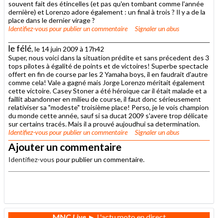
souvent fait des étincelles (et pas qu'en tombant comme l'année
dernière) et Lorenzo adore également : un final à trois ? Il y a de la
place dans le dernier virage ?
Identifiez-vous
pour publier un commentaire
Signaler un abus
le félé
, le 14 juin 2009 à 17h42
Super, nous voici dans la situation prédite et sans précedent des 3
tops pilotes à égalité de points et de victoires! Superbe spectacle
offert en fin de course par les 2 Yamaha boys, il en faudrait d'autre
comme cela! Vale a gagné mais Jorge Lorenzo méritait également
cette victoire. Casey Stoner a été héroique car il était malade et a
faillit abandonner en milieu de course, il faut donc sérieusement
relativiser sa "modeste" troisième place! Perso, je le vois champion
du monde cette année, sauf si sa ducat 2009 s'avere trop délicate
sur certains tracés. Mais il a prouvé aujoudhui sa determination.
Identifiez-vous
pour publier un commentaire
Signaler un abus
Ajouter un commentaire
Identifiez-vous
pour publier un commentaire.
.
MNC
Live
► L'actu moto en direct