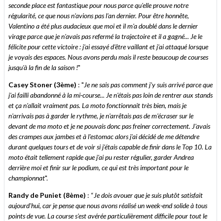
seconde place est fantastique pour nous parce qu'elle prouve notre
régularité, ce que nous n'avions pas l'an dernier. Pour être honnête,
Valentino a été plus audacieux que moi et il m'a doublé dans le dernier
virage parce que je n'avais pas refermé la trajectoire et il a gagné... Je le
félicite pour cette victoire : j'ai essayé d'être vaillant et j'ai attaqué lorsque
je voyais des espaces. Nous avons perdu mais il reste beaucoup de courses
jusqu'à la fin de la saison !
"
Casey Stoner (3ème)
: "
Je ne sais pas comment j'y suis arrivé parce que
j'ai failli abandonné à la mi-course... Je n'étais pas loin de rentrer aux stands
et ça n'allait vraiment pas. La moto fonctionnait très bien, mais je
n'arrivais pas à garder le rythme, je n'arrêtais pas de m'écraser sur le
devant de ma moto et je ne pouvais donc pas freiner correctement. J'avais
des crampes aux jambes et à l'estomac alors j'ai décidé de me détendre
durant quelques tours et de voir si j'étais capable de finir dans le Top 10. La
moto était tellement rapide que j'ai pu rester régulier, garder Andrea
derrière moi et finir sur le podium, ce qui est très important pour le
championnat
".
Randy de Puniet (8ème)
: “
Je dois avouer que je suis plutôt satisfait
aujourd'hui, car je pense que nous avons réalisé un week-end solide à tous
points de vue. La course s'est avérée particulièrement difficile pour tout le