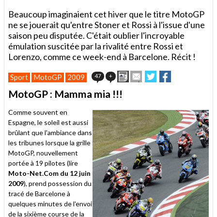
Beaucoup imaginaient cet hiver que le titre MotoGP
ne se jouerait qu'entre Stoner et Rossi à l'issue d'une
saison peu disputée. C'était oublier l'incroyable
émulation suscitée par la rivalité entre Rossi et
Lorenzo, comme ce week-end à Barcelone. Récit !
Imprimer
Envoyer
Partager
Partager
47
+
Sport
MotoGP
2009
cet
sur
sur
article
Twitter
Facebook
MotoGP : Mamma mia !!!
à
un
Comme souvent en
ami
Espagne, le soleil est aussi
brûlant que l'ambiance dans
les tribunes lorsque la grille
MotoGP, nouvellement
portée à 19 pilotes (lire
Moto-Net.Com du 12 juin
2009
), prend possession du
tracé de Barcelone à
quelques minutes de l'envoi
de la sixième course de la