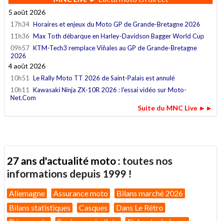
5 août 2026
17h34
Horaires et enjeux du Moto GP de Grande-Bretagne 2026
11h36
Max Toth débarque en Harley-Davidson Bagger World Cup
09h57
KTM-Tech3 remplace Viñales au GP de Grande-Bretagne
2026
4 août 2026
10h51
Le Rally Moto TT 2026 de Saint-Palais est annulé
10h11
Kawasaki Ninja ZX-10R 2026 : l'essai vidéo sur Moto-
Net.Com
Suite du MNC Live ►►
27 ans d'actualité moto :
toutes nos
informations depuis 1999 !
Allemagne
Assurance moto
Bilans marché 2026
Bilans statistiques
Casques
Dans Le Rétro