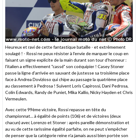
Heureux et ravi de cette fantastique bataille - et extrêmement
soulagé ! - Rossi ne peux résister à l'envie de marquer le coup en
faisant un signe explicite de la main durant son tour d'honneur :
l'italien a effectivement "cassé" son coéquipier ! Casey Stoner
passe la ligne d'arrivée en sauvant de justesse sa troisième place
face à Andrea Dovizioso qui chipe au passage la quatrième place
au classement à Pedrosa ! Suivent Loris Capirossi, Dani Pedrosa,
Colin Edwards, Randy de Puniet, Mika Kallio, Nicky Hayden et Chris
Vermeulen.
Avec cette 99ème victoire, Rossi repasse en tête du
championnat… à égalité de points (106) et de victoires (deux
chacun) avec Lorenzo et Stoner : après pareille démonstration et
au vu de cette rarissime égalité parfaite, on ne peut s'empêcher
de penser que la catégorie reine n'a jamais aussi bien portée son