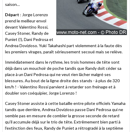
saison…
Départ
: Jorge Lorenzo
prend le meilleur envol
devant Valentino Rossi,
Casey Stoner, Randy de
Puniet (!), Dani Pedrosa et
Andrea Dovizioso. Yuki Takahashi part violemment à la faute dès
les premiers virages, paraît sérieusement secoué mais se relève.
Immédiatement dans le rythme, les trois hommes de tête sont
déjà dans un mouchoir de poche tandis que Randy doit céder sa
place à un Dani Pedrosa qui ne veut rien lâcher malgré ses
blessures. Au bout de la ligne droite des stands - à plus de 320
km/h ! - Valentino Rossi parvient à retarder son freinage et à
doubler son coéquipier, Jorge Lorenzo !
Casey Stoner assiste à cette bataille entre pilote officiels Yamaha
tandis que derrière, Andrea Dovizioso passe Dani Pedrosa qui ne
semble pas en mesure de combler la grosse seconde de retard
qu'il accumule déjà sur le trio de tête. Extrêmement bien parti à
l'extinction des feux, Randy de Puniet a rétrogradé à la septième