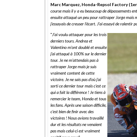
Marc Marquez, Honda-Repsol Factory (1er e
course mais il y a eu beaucoup de dépassements entre
ensuite attaqué un peu pour rattraper Jorge mais
j’essayais de creuser l’écart. J’ai essayé de ralenti
"
J’ai voulu attaquer pour les trois
derniers tours. Andrea et
Valentino m’ont doublé et ensuite
j’ai attaqué à 100% sur le dernier
tour. Je ne m’attendais pas à
rattraper Jorge mais je suis
vraiment content de cette
victoire. Je ne sais pas d’où j’ai
sorti ce dernier tour mais c’est ce
qui a fait la différence ! Je tiens à
remercier le team, Honda et tous
les fans. Après une saison difficile,
c’est bien de finir avec des
victoires ! Nous avions travaillé
dur et les résultats ne venaient
pas mais celui-ci est vraiment