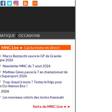
RATIQUE
OCCASIONS
MNC
Live
► L'actu moto en direct
4
Marco Bezzecchi ouvre le GP de Grande-
gne 2026
9
Newsletter MNC du 7 aout 2026
9
Mathieu Gines passe la 7 en championnat de
e Supersport 2026
7
Trop chaud à moto ? Testez le frigo pour
n Do Hiemon Box !
t 2026
7
Les nouveaux coloris des motos Kawasaki
Suite du MNC Live ►►