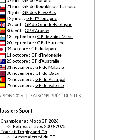
07 juin :
GP de Hongrie
21 juin :
GP de République Tchèque
28 juin :
GP des Pays-Bas
12 juillet :
GP d'Allemagne
09 août :
GP de Grande-Bretagne
30 août :
GP d'Aragon
13 septembre :
GP de Saint-Marin
20 septembre :
GP d'Autriche
04 octobre :
GP du Japon
11 octobre :
GP d'Indonésie
25 octobre :
GP d'Australie
01 novembre :
GP de Malaisie
08 novembre :
GP du Qatar
22 novembre :
GP du Portugal
29 novembre :
GP de Valence
AISON 2026
|
SAISONS PRÉCÉDENTES
dossiers Sport
Championnat MotoGP 2026
Rétrospectives 2003-2025
Tourist Trophy and Co
Le mortel tracé du TT