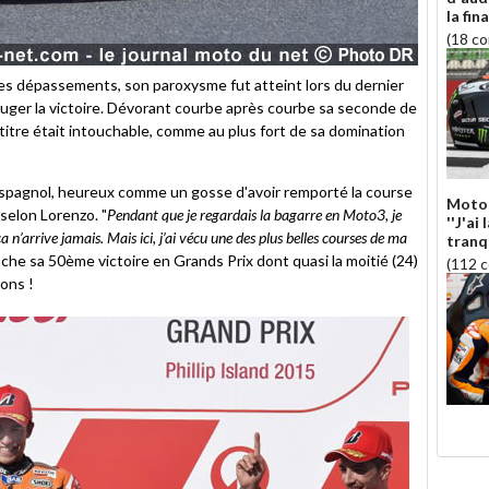
la fin
(18 c
es dépassements, son paroxysme fut atteint lors du dernier
juger la victoire. Dévorant courbe après courbe sa seconde de
itre était intouchable, comme au plus fort de sa domination
l'espagnol, heureux comme un gosse d'avoir remporté la course
Moto 
, selon Lorenzo. "
Pendant que je regardais la bagarre en Moto3, je
''J'ai
 n’arrive jamais. Mais ici, j’ai vécu une des plus belles courses de ma
tranqu
roche sa 50ème victoire en Grands Prix dont quasi la moitié (24)
(112 
ons !