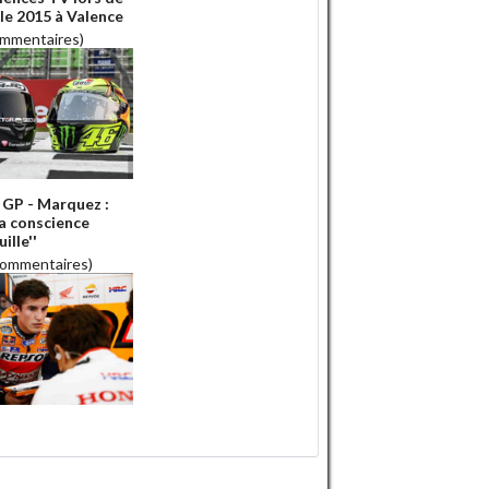
ale 2015 à Valence
ommentaires)
GP - Marquez :
 la conscience
ille''
commentaires)