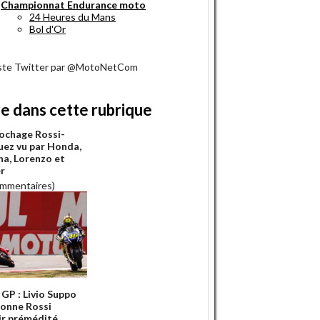
Championnat Endurance moto
24 Heures du Mans
Bol d'Or
iste Twitter par @MotoNetCom
re dans cette rubrique
rochage Rossi-
ez vu par Honda,
a, Lorenzo et
r
ommentaires)
GP : Livio Suppo
onne Rossi
ir prémédité