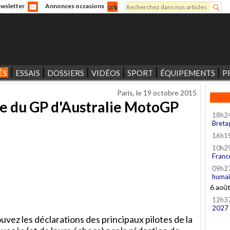
Rechercher
wsletter
Annonces occasions
Formulaire de recherche
ÉS
ESSAIS
DOSSIERS
VIDÉOS
SPORT
ÉQUIPEMENTS
P
Paris, le
19 octobre 2015
se du GP d'Australie MotoGP
18h2
Breta
16h1
10h2
Franc
09h2
humai
6 aoû
12h3
2027
ez les déclarations des principaux pilotes de la