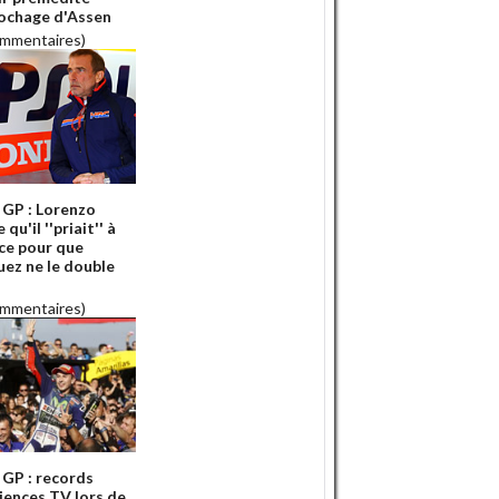
rochage d'Assen
ommentaires)
GP : Lorenzo
 qu'il ''priait'' à
ce pour que
ez ne le double
ommentaires)
GP : records
iences TV lors de