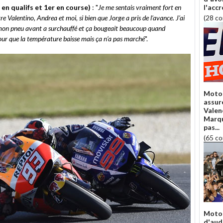
n qualifs et 1er en course)
: "
Je me sentais vraiment fort en
l'acc
 Valentino, Andrea et moi, si bien que Jorge a pris de l’avance. J’ai
(28 c
 mon pneu avant a surchauffé et ça bougeait beaucoup quand
r pour que la température baisse mais ça n’a pas marché
".
Moto 
assure
Valen
Marqu
pas...
(65 c
Moto 
d'aud