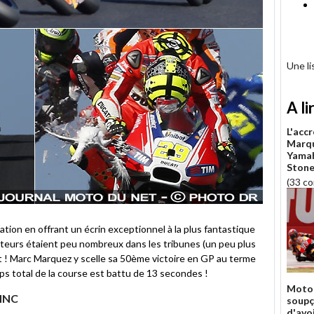
Une l
A li
L'acc
Marqu
Yamah
Stone
(33 c
utation en offrant un écrin exceptionnel à la plus fantastique
tateurs étaient peu nombreux dans les tribunes (un peu plus
t ! Marc Marquez y scelle sa 50ème victoire en GP au terme
ps total de la course est battu de 13 secondes !
Moto 
 MNC
soupç
d'avo