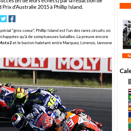
succès (et de leurs échecs) par la rédaction de
ix d'Australie 2015 à Phillip Island.
imer
nvoyer
Partager
Partager
sur
sur
le
Twitter
Facebook
ial "gros coeur", Phillip Island est l'un des rares circuits où
s échappées qu'à de somptueuses batailles. La preuve encore
Moto2
et le baston haletant entre Marquez, Lorenzo, Iannone
S
Cal