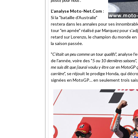
positif pour nous
".
L'analyse Moto-Net.Com
:
Si la "bataille d'Australie"
restera dans les annales pour ses innombrabl
tour "en apnée" réalisé par Marquez pour s'ad
retard sur Lorenzo, le champion du monde en t
la saison passée.
"
C'était un peu comme un tour qualifs
", analyse 
de l'année, voire des "
5 ou 10 dernières saisons
"
me suis dit que j'aurai voulu y être car en MotoGP ça
carrière
", se réjouit le prodige Honda, qui déc
signées en MotoGP… en seulement trois sais