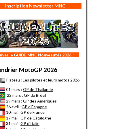
Inscription Newsletter MNC
uivez le GUIDE MNC Nouveautés 2026 !
endrier MotoGP 2026
Plateau :
Les pilotes et leurs motos 2026
01 mars :
GP de Thaïlande
22 mars :
GP du Brésil
29 mars :
GP des Amériques
26 avril :
GP d'Espagne
10 mai :
GP de France
17 mai :
GP de Catalogne
31 mai :
GP d'Italie