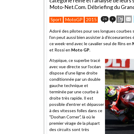
catégorie reine et l'analyse de leurs 
Moto-Net.Com. Débriefing du Grand Pr
Impr
E
26
+
Sport
MotoGP
2015
cet
artic
Adoré des pilotes pour ses longues courbes spéc
à
l'on peut aussi bien assister à d'écoeurante
un
ce week-end avec le cavalier seul de Rins en
ami
et Rossi en
Moto GP
.
Atypique, ce superbe tracé
avec vue directe sur l'océan
dispose d'une ligne droite
conditionnée par un double
gauche technique et
terminée par une courbe à
droite très rapide. Il est
possible d'entrer et dépasser
à des vitesses folles dans ce
"Doohan Corner", là où le
premier virage de la plupart
des circuits sont très