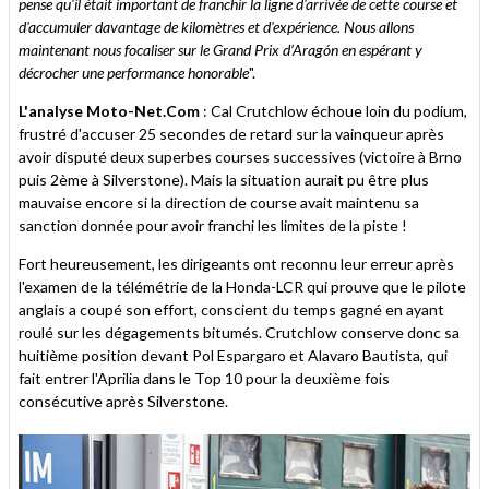
pense qu'il était important de franchir la ligne d'arrivée de cette course et
d'accumuler davantage de kilomètres et d'expérience. Nous allons
maintenant nous focaliser sur le Grand Prix d’Aragón en espérant y
décrocher une performance honorable
".
L'analyse Moto-Net.Com
: Cal Crutchlow échoue loin du podium,
frustré d'accuser 25 secondes de retard sur la vainqueur après
avoir disputé deux superbes courses successives (victoire à Brno
puis 2ème à Silverstone). Mais la situation aurait pu être plus
mauvaise encore si la direction de course avait maintenu sa
sanction donnée pour avoir franchi les limites de la piste !
Fort heureusement, les dirigeants ont reconnu leur erreur après
l'examen de la télémétrie de la Honda-LCR qui prouve que le pilote
anglais a coupé son effort, conscient du temps gagné en ayant
roulé sur les dégagements bitumés. Crutchlow conserve donc sa
huitième position devant Pol Espargaro et Alavaro Bautista, qui
fait entrer l'Aprilia dans le Top 10 pour la deuxième fois
consécutive après Silverstone.