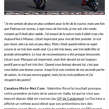
"
Je me sentais de plus en plus confiant pour la fin de la course, mais une fois
que Pedrosa est revenu, à sept tours de l’arrivée, je me suis vite rendu
compte qu’il était plus rapide. J’ai essayé de le suivre mais il allait trop vite.
Aujourd’hui à Misano, c'était important pour moi de finir premier. Je n’ai
pas réussi, alors je suis un peu déçu. Mais c'était quand même ne super
course et un très bon week-end. Ça a été très beau, une très belle fête et
grande atmosphère. Le tour de reconnaissance a été presque émouvant.
L’écart avec Marquez est important, mais finir devant lui est toujours
positif parce qu’il est très fort. Quand vous finissez devant lui, c’est que
vous faites une bonne course. Jusqu’ici je suis content de ma seconde partie
de saison. Je n’ai pas encore gagné, mais j’ai eu trois podiums et j’ai
récupéré des points
".
L'analyse Moto-Net.Com
: Valentino Rossi la touchait presque,
cette première victoire de la saison en Italie, lui qui ne s'est pas
imposé depuis déjà six courses (au
GP de Catalogne
). Le Docteur a
affiché un rythme aussi élevé que ses prétentions lors des
premiers essais libres
, au point de perdre patience en
FP2
quand