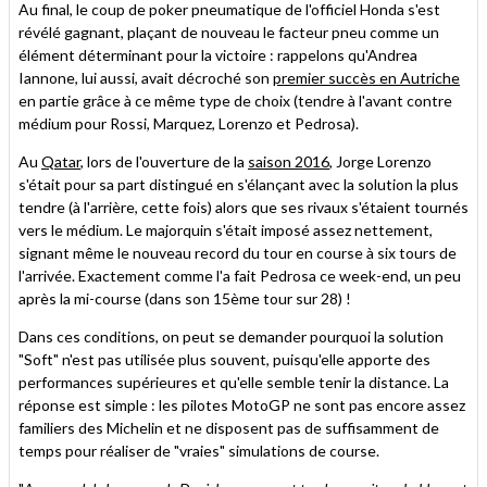
Au final, le coup de poker pneumatique de l'officiel Honda s'est
révélé gagnant, plaçant de nouveau le facteur pneu comme un
élément déterminant pour la victoire : rappelons qu'Andrea
Iannone, lui aussi, avait décroché son
premier succès en Autriche
en partie grâce à ce même type de choix (tendre à l'avant contre
médium pour Rossi, Marquez, Lorenzo et Pedrosa).
Au
Qatar
, lors de l'ouverture de la
saison 2016
, Jorge Lorenzo
s'était pour sa part distingué en s'élançant avec la solution la plus
tendre (à l'arrière, cette fois) alors que ses rivaux s'étaient tournés
vers le médium. Le majorquin s'était imposé assez nettement,
signant même le nouveau record du tour en course à six tours de
l'arrivée. Exactement comme l'a fait Pedrosa ce week-end, un peu
après la mi-course (dans son 15ème tour sur 28) !
Dans ces conditions, on peut se demander pourquoi la solution
"Soft" n'est pas utilisée plus souvent, puisqu'elle apporte des
performances supérieures et qu'elle semble tenir la distance. La
réponse est simple : les pilotes MotoGP ne sont pas encore assez
familiers des Michelin et ne disposent pas de suffisamment de
temps pour réaliser de "vraies" simulations de course.