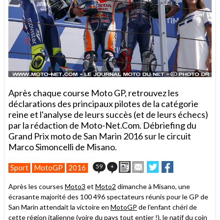
Après chaque course Moto GP, retrouvez les
déclarations des principaux pilotes de la catégorie
reine et l'analyse de leurs succès (et de leurs échecs)
par la rédaction de Moto-Net.Com. Débriefing du
Grand Prix moto de San Marin 2016 sur le circuit
Marco Simoncelli de Misano.
Imprimer
Envoyer
Partager
Partager
59
+
Sport
MotoGP
2016
cet
sur
sur
article
Twitter
Facebook
Après les courses
Moto3
et
Moto2
dimanche à Misano, une
à
écrasante majorité des 100 496 spectateurs réunis pour le GP de
un
San Marin attendait la victoire en
MotoGP
ami
de l'enfant chéri de
cette région italienne (voire du pays tout entier !), le natif du coin