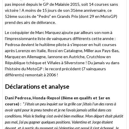
pas imposé depuis le GP de Malaisie 2015, soit 14 courses sans
victoire ! A moins de 15 jours de son 31ème anniversaire, ce
52ème succès de "Pedro" en Grands Prix (dont 29 en MotoGP)
prend des airs de délivrance.
Le coéquipier de Marc Marquez ajoute par ailleurs son nom à
l'impressionnante liste de vainqueurs différents cette année :
Pedrosa devient le huitième pilote à s'imposer en huit courses
après Lorenzo en Italie, Rossi en Catalogne, Miller aux Pays-Bas,
Marquez en Allemagne, Iannone en Autriche, Crutchlow en
République tchèque et Viñales à Silverstone ! Du jamais vu dans
l'histoire du MotoGP : le record précédent (7 vainqueurs
différents) remontait à 2006 !
Déclarations et analyse
Dani Pedrosa, Honda-Repsol (8ème en qualifs et 1er en
course)
: "
J’étais un peu inquiet sur la grille car j’étais l'un des rares à
avoir opté pour le pneu tendre et je ne l’avais jamais utilisé dans ces
conditions. Mais le feeling s’est avéré bien meilleur. Mon départ était plutôt
pas mal, j’ai pu gagner quelques positions. Valentino et Jorge étaient
devant, et à partir du moment où Valentino est passé il s’est échappé. Je