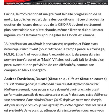
Lucide, le n°25 reconnaît malgré tout la belle progression de sa
moto, jusqu'ici en retrait dans des conditions météo chaudes : la
gestion de l'usure des pneus de la GSX-RR devient nettement
plus contrôlable sur piste chaude, même s'il reste du boulot aux
ingénieurs d'Hamamatsu pour égaler les Honda et Yamaha.
"
À l'accélération, on détruit le pneu arrière, on patine, et il faut alors
beaucoup utiliser l'avant
(pour rattraper le temps perdu au freinage,
NDLR)
. Et au final, vous utilisez la majorité du grip des pneus dans les
premiers tours
", regrette "Mack" Viñales, qui avait fait le choix d'un
pneu avant dur en prévision de ces difficultés, comme son
coéquipier Aleix Espargaro.
Andrea Dovizioso, Ducati (6ème en qualifs et 6ème en course)
: "
C’est dommage car je m’attendais à un résultat différent en course.
Malheureusement, nous avons encore du mal à avoir une moto aussi
performante que celle de nos adversaires et au fil des tours, cette différence
s’est accentuée. Pour réduire l’écart, j’ai dû déployer toute mon énergie,
adopter un style beaucoup plus agressif. Pour être régulier dans ses runs, il
est préférable de ne pas trop attaquer dans les premiers tours, mais vous