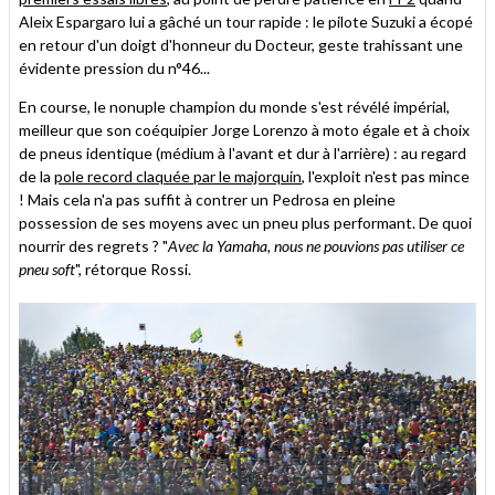
Aleix Espargaro lui a gâché un tour rapide : le pilote Suzuki a écopé
en retour d'un doigt d'honneur du Docteur, geste trahissant une
évidente pression du n°46...
En course, le nonuple champion du monde s'est révélé impérial,
meilleur que son coéquipier Jorge Lorenzo à moto égale et à choix
de pneus identique (médium à l'avant et dur à l'arrière) : au regard
de la
pole record claquée par le majorquin
, l'exploit n'est pas mince
! Mais cela n'a pas suffit à contrer un Pedrosa en pleine
possession de ses moyens avec un pneu plus performant. De quoi
nourrir des regrets ? "
Avec la Yamaha, nous ne pouvions pas utiliser ce
pneu soft
", rétorque Rossi.