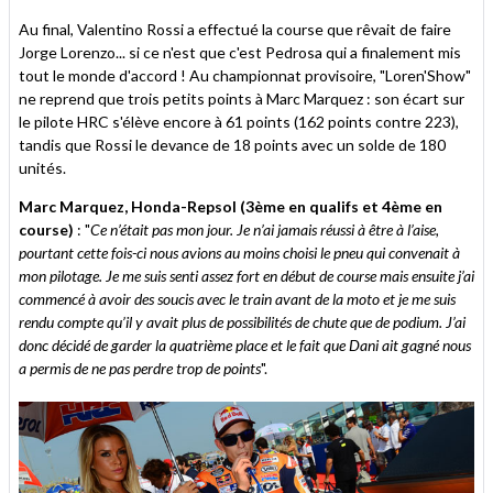
Au final, Valentino Rossi a effectué la course que rêvait de faire
Jorge Lorenzo... si ce n'est que c'est Pedrosa qui a finalement mis
tout le monde d'accord ! Au championnat provisoire, "Loren'Show"
ne reprend que trois petits points à Marc Marquez : son écart sur
le pilote HRC s'élève encore à 61 points (162 points contre 223),
tandis que Rossi le devance de 18 points avec un solde de 180
unités.
Marc Marquez, Honda-Repsol (3ème en qualifs et 4ème en
course)
: "
Ce n’était pas mon jour. Je n’ai jamais réussi à être à l’aise,
pourtant cette fois-ci nous avions au moins choisi le pneu qui convenait à
mon pilotage. Je me suis senti assez fort en début de course mais ensuite j’ai
commencé à avoir des soucis avec le train avant de la moto et je me suis
rendu compte qu’il y avait plus de possibilités de chute que de podium. J’ai
donc décidé de garder la quatrième place et le fait que Dani ait gagné nous
a permis de ne pas perdre trop de points
".