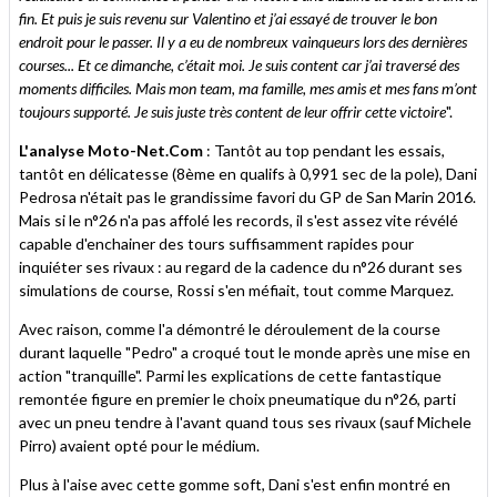
fin. Et puis je suis revenu sur Valentino et j’ai essayé de trouver le bon
endroit pour le passer. Il y a eu de nombreux vainqueurs lors des dernières
courses... Et ce dimanche, c’était moi. Je suis content car j’ai traversé des
moments difficiles. Mais mon team, ma famille, mes amis et mes fans m’ont
toujours supporté. Je suis juste très content de leur offrir cette victoire
".
L'analyse Moto-Net.Com
: Tantôt au top pendant les essais,
tantôt en délicatesse (8ème en qualifs à 0,991 sec de la pole), Dani
Pedrosa n'était pas le grandissime favori du GP de San Marin 2016.
Mais si le n°26 n'a pas affolé les records, il s'est assez vite révélé
capable d'enchainer des tours suffisamment rapides pour
inquiéter ses rivaux : au regard de la cadence du n°26 durant ses
simulations de course, Rossi s'en méfiait, tout comme Marquez.
Avec raison, comme l'a démontré le déroulement de la course
durant laquelle "Pedro" a croqué tout le monde après une mise en
action "tranquille". Parmi les explications de cette fantastique
remontée figure en premier le choix pneumatique du n°26, parti
avec un pneu tendre à l'avant quand tous ses rivaux (sauf Michele
Pirro) avaient opté pour le médium.
Plus à l'aise avec cette gomme soft, Dani s'est enfin montré en