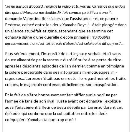
"
Je ne suis pas d'accord, regarde la vidéo et tu verras. Qu'est-ce que je dois
dire quand Marquez me double dix fois comme ça à Silverstone ?
",
demande Valentino Rossi alors que l'assistance - et ce pauvre
Pedrosa, coincé entre les deux Yamaha Boys ! - était plongée dans
un silence stupéfait et gêné, attendant que se termine cet
échange digne d'une querelle d'école primaire : "
tu doubles
agressivement, non c'est toi, et puis d'abord c'est celui qui le dit qu'y est
"...
Plus sérieusement, l'intensité de cette joute verbale était sans
doute alimentée par la rancœur du n°46 suite à sa perte du titre
après les désolants épisodes de l'an dernier, comme en témoigne
la colère perceptible dans ses intonations mi-moqueuses, mi-
rageuses... Lorenzo n'était pas en reste : le regard noir et les traits
crispés, le majorquin contenait difficilement son exaspération.
Et le fait de s'être honteusement fait siffler sur le podium par
l'armée de fans de son rival - juste avant cet échange - explique
aussi l'agacement à fleur de peau dévoilé par Lorenzo durant cet
épisode, qui confirme que la cohabitation entre les deux
coéquipiers Yamaha n'a que trop duré !