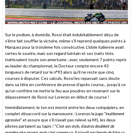
Sur le podium, à domicile, Rossi était indubitablement déçu de
s'être fait souffler la victoire, même s'il reprend quelques points à
Marquez pour la troisième fois consécutive. L'idole italienne avait
certes le sourire, mais son regard lointain et ses traits tirés
trahissaient toute son amertume : avec seulement 7 points repris
au leader du championnat, le Docteur compte encore 43
longueurs de retard sur le n°93 alors qu'il ne reste que cinq
courses à disputer. Ces calculs, Rossi les repassait sans doute
dans sa tête en conférence de presse d'après course... jusqu'à ce
qu'un confrère ne mette le feu aux poudres en revenant sur le
dépassement de Rossi sur Lorenzo en début de course !
Immédiatement, le ton est monté entre les deux coéquipiers, en
complet désaccord sur la manoeuvre : Lorenzo la juge "
inutilement
agressive
" et assure que s'il n'avait pas relevé sa M1, les deux
pilotes partaient au tapis ! "
C'est son style, d'autres doublent de
manière plus propre, mais c'est comme ça. Il n'avait pas besoin de faire ça