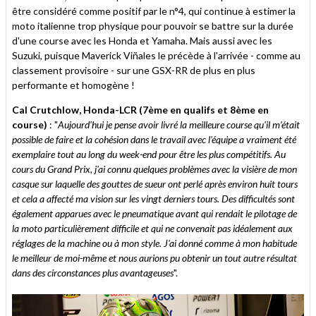
être considéré comme positif par le n°4, qui continue à estimer la
moto italienne trop physique pour pouvoir se battre sur la durée
d'une course avec les Honda et Yamaha. Mais aussi avec les
Suzuki, puisque Maverick Viñales le précède à l'arrivée - comme au
classement provisoire - sur une GSX-RR de plus en plus
performante et homogène !
Cal Crutchlow, Honda-LCR (7ème en qualifs et 8ème en
course)
: "
Aujourd'hui je pense avoir livré la meilleure course qu'il m’était
possible de faire et la cohésion dans le travail avec l'équipe a vraiment été
exemplaire tout au long du week-end pour être les plus compétitifs. Au
cours du Grand Prix, j'ai connu quelques problèmes avec la visière de mon
casque sur laquelle des gouttes de sueur ont perlé après environ huit tours
et cela a affecté ma vision sur les vingt derniers tours. Des difficultés sont
également apparues avec le pneumatique avant qui rendait le pilotage de
la moto particulièrement difficile et qui ne convenait pas idéalement aux
réglages de la machine ou à mon style. J'ai donné comme à mon habitude
le meilleur de moi-même et nous aurions pu obtenir un tout autre résultat
dans des circonstances plus avantageuses
".