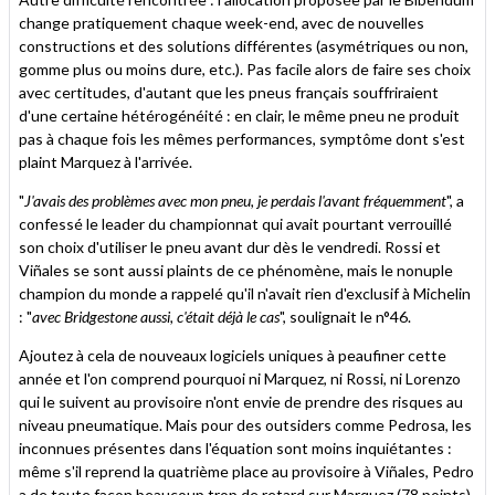
change pratiquement chaque week-end, avec de nouvelles
constructions et des solutions différentes (asymétriques ou non,
gomme plus ou moins dure, etc.). Pas facile alors de faire ses choix
avec certitudes, d'autant que les pneus français souffriraient
d'une certaine hétérogénéité : en clair, le même pneu ne produit
pas à chaque fois les mêmes performances, symptôme dont s'est
plaint Marquez à l'arrivée.
"
J'avais des problèmes avec mon pneu, je perdais l'avant fréquemment
", a
confessé le leader du championnat qui avait pourtant verrouillé
son choix d'utiliser le pneu avant dur dès le vendredi. Rossi et
Viñales se sont aussi plaints de ce phénomène, mais le nonuple
champion du monde a rappelé qu'il n'avait rien d'exclusif à Michelin
: "
avec Bridgestone aussi, c'était déjà le cas
", soulignait le n°46.
Ajoutez à cela de nouveaux logiciels uniques à peaufiner cette
année et l'on comprend pourquoi ni Marquez, ni Rossi, ni Lorenzo
qui le suivent au provisoire n'ont envie de prendre des risques au
niveau pneumatique. Mais pour des outsiders comme Pedrosa, les
inconnues présentes dans l'équation sont moins inquiétantes :
même s'il reprend la quatrième place au provisoire à Viñales, Pedro
a de toute façon beaucoup trop de retard sur Marquez (78 points)