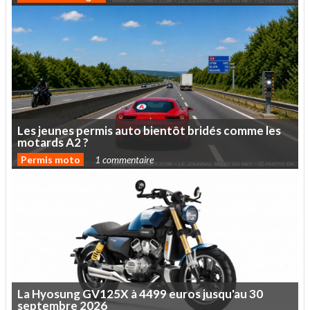
Les
jeunes
permis
auto
bientôt
bridés
comme
les
motards
A2
?
Permis moto
1 commentaire
La
Hyosung
GV125X
à
4499
euros
jusqu'au
30
septembre
2026