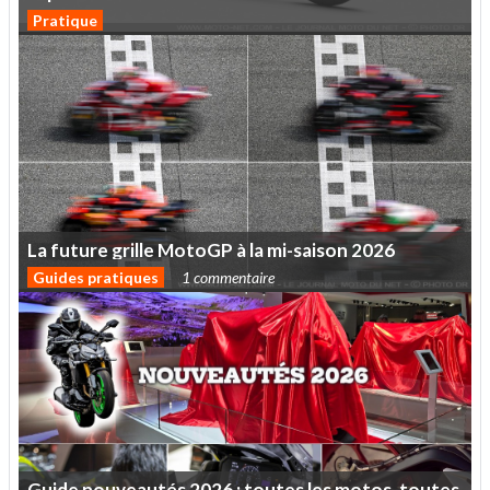
Pratique
La
future
grille
MotoGP
à
la
mi-saison
2026
Guides pratiques
1 commentaire
Guide
nouveautés
2026
:
toutes
les
motos,
toutes