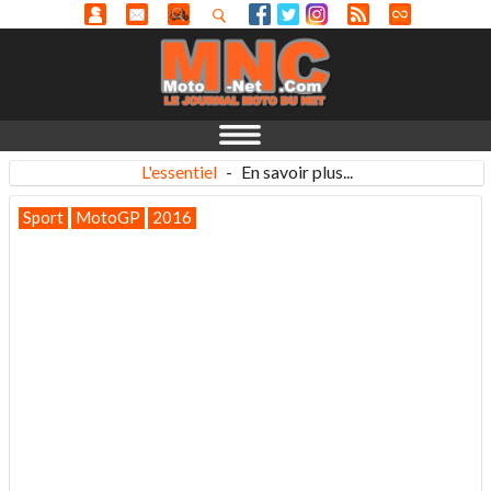
L'essentiel
-
En savoir plus...
Sport
MotoGP
2016