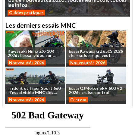
les
infos
Guides pratiques
Les derniers essais MNC
Kawasaki
Ninja
ZX-10R
Essai
Kawasaki
Z650S
2026
2026
:
l'essai
vidéo
sur
...
:
le
roadster
qui
veut
...
Nouveautés 2026
Nouveautés 2026
Trident
et
Tiger
Sport
660
Essai
QJMotor
SRV
600
V2
:
l'essai
vidéo
MNC
des
...
2026
:
cruise
control
Nouveautés 2026
Custom