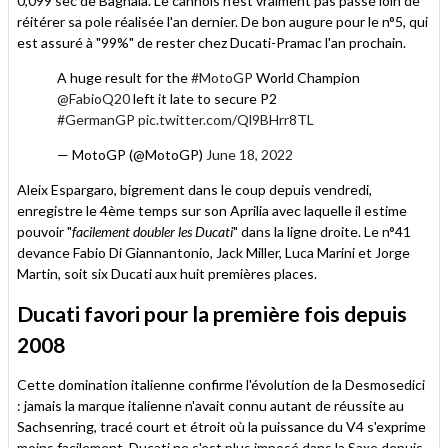
0,099 sec de Bagnaia. Le cannois n'est vraiment pas passé loin de
réitérer sa pole réalisée l'an dernier. De bon augure pour le n°5, qui
est assuré à "99%" de rester chez Ducati-Pramac l'an prochain.
A huge result for the
#MotoGP
World Champion
@FabioQ20
left it late to secure P2
#GermanGP
pic.twitter.com/Ql9BHrr8TL
— MotoGP (@MotoGP)
June 18, 2022
Aleix Espargaro, bigrement dans le coup depuis vendredi,
enregistre le 4ème temps sur son Aprilia avec laquelle il estime
pouvoir "
facilement doubler les Ducati
" dans la ligne droite. Le n°41
devance Fabio Di Giannantonio, Jack Miller, Luca Marini et Jorge
Martin, soit six Ducati aux huit premières places.
Ducati favori pour la première fois depuis
2008
Cette domination italienne confirme l'évolution de la Desmosedici
: jamais la marque italienne n'avait connu autant de réussite au
Sachsenring, tracé court et étroit où la puissance du V4 s'exprime
moins facilement. Ducati ne s'est plus imposé dans la Saxe depuis