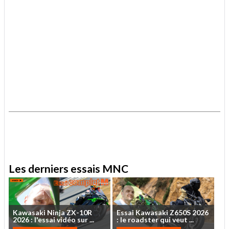
.
.
Les derniers essais MNC
Kawasaki
Ninja
ZX-10R
Essai
Kawasaki
Z650S
2026
2026
:
l'essai
vidéo
sur
...
:
le
roadster
qui
veut
...