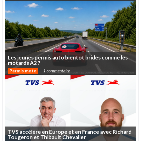
Les
jeunes
permis
auto
bientôt
bridés
comme
les
motards
A2
?
Permis moto
1 commentaire
TVS
accélère
en
Europe
et
en
France
avec
Richard
Tougeron
et
Thibault
Chevalier