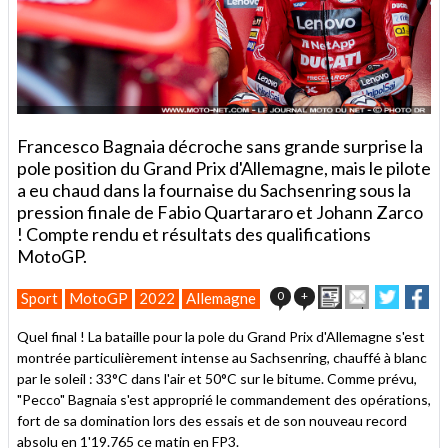
Francesco Bagnaia décroche sans grande surprise la
pole position du Grand Prix d'Allemagne, mais le pilote
a eu chaud dans la fournaise du Sachsenring sous la
pression finale de Fabio Quartararo et Johann Zarco
! Compte rendu et résultats des qualifications
MotoGP.
Imprimer
Envoyer
Partage
Pa
0
+
Sport
MotoGP
2022
Allemagne
cet
sur
sur
article
Twitter
Faceb
Quel final ! La bataille pour la pole du Grand Prix d'Allemagne s'est
à
montrée particulièrement intense au Sachsenring, chauffé à blanc
un
par le soleil : 33°C dans l'air et 50°C sur le bitume. Comme prévu,
ami
"Pecco" Bagnaia s'est approprié le commandement des opérations,
fort de sa domination lors des essais et de son nouveau record
absolu en 1'19.765 ce matin en FP3.