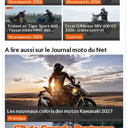
Nouveautés 2026
Nouveautés 2026
Trident
et
Tiger
Sport
660
Essai
QJMotor
SRV
600
V2
:
l'essai
vidéo
MNC
des
...
2026
:
cruise
control
Nouveautés 2026
Custom
A lire aussi sur le Journal moto du Net
Les
nouveaux
coloris
des
motos
Kawasaki
2027
Pratique