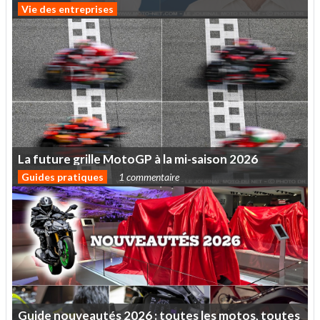
Vie des entreprises
La
future
grille
MotoGP
à
la
mi-saison
2026
Guides pratiques
1 commentaire
Guide
nouveautés
2026
:
toutes
les
motos,
toutes