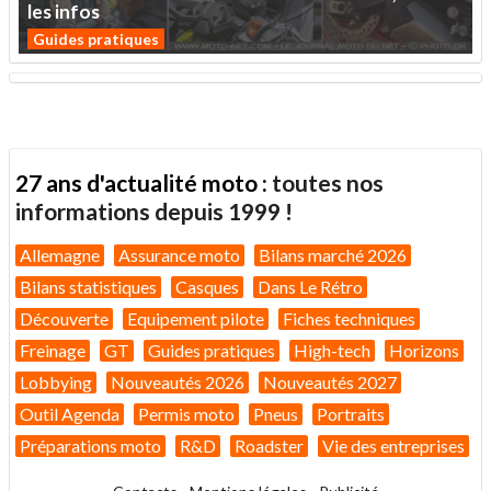
les
infos
Guides pratiques
27 ans d'actualité moto :
toutes nos
informations depuis 1999 !
Allemagne
Assurance moto
Bilans marché 2026
Bilans statistiques
Casques
Dans Le Rétro
Découverte
Equipement pilote
Fiches techniques
Freinage
GT
Guides pratiques
High-tech
Horizons
Lobbying
Nouveautés 2026
Nouveautés 2027
Outil Agenda
Permis moto
Pneus
Portraits
Préparations moto
R&D
Roadster
Vie des entreprises