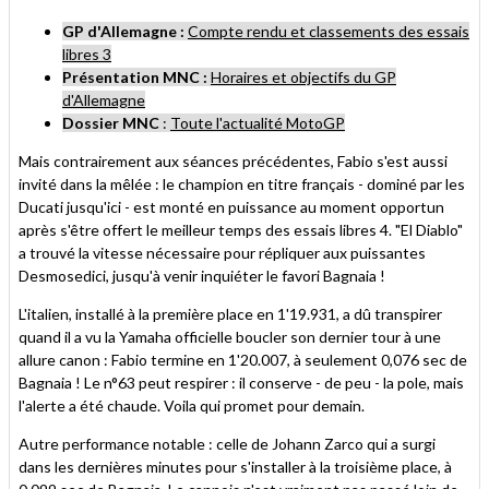
GP d'Allemagne :
Compte rendu et classements des essais
libres 3
Présentation MNC :
Horaires et objectifs du GP
d'Allemagne
Dossier MNC
:
Toute l'actualité MotoGP
Mais contrairement aux séances précédentes, Fabio s'est aussi
invité dans la mêlée : le champion en titre français - dominé par les
Ducati jusqu'ici - est monté en puissance au moment opportun
après s'être offert le meilleur temps des essais libres 4. "El Diablo"
a trouvé la vitesse nécessaire pour répliquer aux puissantes
Desmosedici, jusqu'à venir inquiéter le favori Bagnaia !
L'italien, installé à la première place en 1'19.931, a dû transpirer
quand il a vu la Yamaha officielle boucler son dernier tour à une
allure canon : Fabio termine en 1'20.007, à seulement 0,076 sec de
Bagnaia ! Le n°63 peut respirer : il conserve - de peu - la pole, mais
l'alerte a été chaude. Voila qui promet pour demain.
Autre performance notable : celle de Johann Zarco qui a surgi
dans les dernières minutes pour s'installer à la troisième place, à