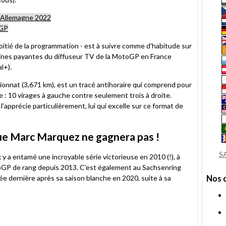
d'Allemagne 202
2
oGP
moitié de la programmation - est à suivre comme d'habitude sur
aînes payantes du diffuseur TV de la MotoGP en France
al+).
pionnat (3,671 km), est un tracé antihoraire qui comprend pour
 : 10 virages à gauche contre seulement trois à droite.
'apprécie particulièrement, lui qui excelle sur ce format de
ue Marc Marquez ne gagnera pas !
S
 a entamé une incroyable série victorieuse en 2010 (!), à
toGP de rang depuis 2013. C'est également au Sachsenring
e dernière après sa saison blanche en 2020, suite à sa
Nos 