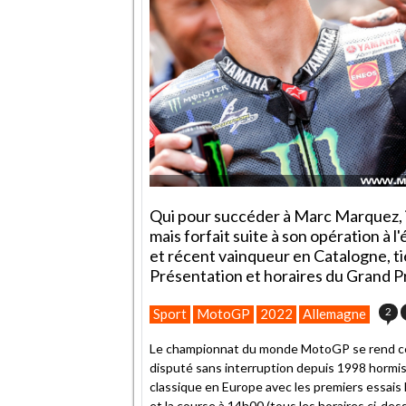
Qui pour succéder à Marc Marquez,
mais forfait suite à son opération à 
et récent vainqueur en Catalogne, ti
Présentation et horaires du Grand P
2
Sport
MotoGP
2022
Allemagne
Le championnat du monde MotoGP se rend cet
disputé sans interruption depuis 1998 hormi
classique en Europe avec les premiers essais
et la course à 14h00 (tous les horaires ci-des