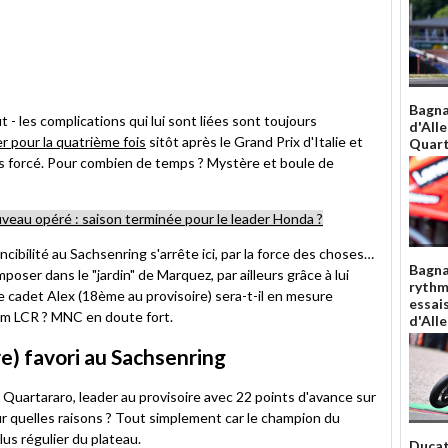
Bagna
 - les complications qui lui sont liées sont toujours
d'All
r pour la quatrième fois
sitôt après le Grand Prix d'Italie et
Quart
s forcé. Pour combien de temps ? Mystère et boule de
eau opéré : saison terminée pour le leader Honda ?
cibilité au Sachsenring s'arrête ici, par la force des choses…
Bagna
mposer dans le "jardin" de Marquez, par ailleurs grâce à lui
rythm
 cadet Alex (18ème au provisoire) sera-t-il en mesure
essai
am LCR ? MNC en doute fort.
d'All
e) favori au Sachsenring
o Quartararo, leader au provisoire avec 22 points d'avance sur
ur quelles raisons ? Tout simplement car le champion du
plus régulier du plateau.
Ducat