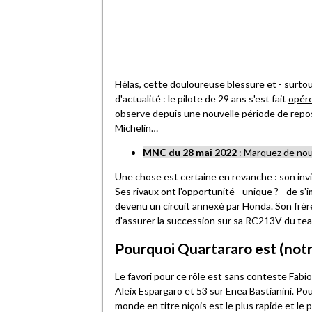
Hélas, cette douloureuse blessure et - surtout
d'actualité : le pilote de 29 ans s'est fait
opére
observe depuis une nouvelle période de repo
Michelin…
MNC du 28 mai 2022
:
Marquez de nouv
Une chose est certaine en revanche : son invin
Ses rivaux ont l'opportunité - unique ? - de s'i
devenu un circuit annexé par Honda. Son frère
d'assurer la succession sur sa RC213V du te
Pourquoi Quartararo est (notr
Le favori pour ce rôle est sans conteste Fabi
Aleix Espargaro et 53 sur Enea Bastianini. Po
monde en titre niçois est le plus rapide et le 