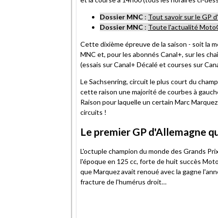
Dossier MNC
:
Tout savoir sur le GP 
Dossier MNC
:
Toute l'actualité Mot
Cette dixième épreuve de la saison - soit la 
MNC et, pour les abonnés Canal+, sur les ch
(essais sur Canal+ Décalé et courses sur Can
Le Sachsenring, circuit le plus court du cham
cette raison une majorité de courbes à gauche
Raison pour laquelle un certain Marc Marquez l
circuits !
Le premier GP d'Allemagne q
L'octuple champion du monde des Grands Prix y
l'époque en 125 cc, forte de huit succès Mo
que Marquez avait renoué avec la gagne l'anné
fracture de l'humérus droit…