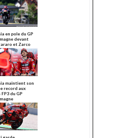
ia en pole du GP
emagne devant
araro et Zarco
ia maintient son
e record aux
s FP3 du GP
emagne
i garde