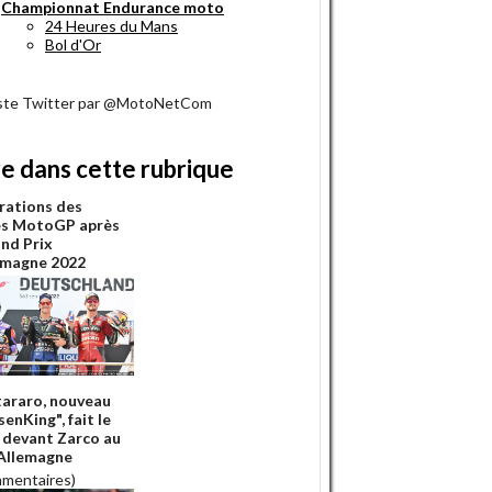
Championnat Endurance moto
24 Heures du Mans
Bol d'Or
iste Twitter par @MotoNetCom
re dans cette rubrique
rations des
es MotoGP après
and Prix
emagne 2022
araro, nouveau
enKing", fait le
 devant Zarco au
Allemagne
mmentaires)