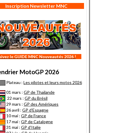
Inscription Newsletter MNC
uivez le GUIDE MNC Nouveautés 2026 !
endrier MotoGP 2026
Plateau :
Les pilotes et leurs motos 2026
01 mars :
GP de Thaïlande
22 mars :
GP du Brésil
29 mars :
GP des Amériques
26 avril :
GP d'Espagne
10 mai :
GP de France
17 mai :
GP de Catalogne
31 mai :
GP d'Italie