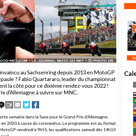
S
 invaincu au Sachsenring depuis 2013 en MotoGP
Cal
l'épaule ? Fabio Quartararo, leader du championnat
ent la côte pour ce dixième rendez-vous 2022 !
rix d'Allemagne à suivre sur MNC.
Imprimer
Envoyer
Partager
Partager
+
cet
sur
sur
article
Twitter
Facebook
te semaine dans la Saxe pour le Grand Prix d'Allemagne,
à
s en 2020 à cause du coronavirus. Le programme est au format
un
 MotoGP vendredi à 9h55, les qualifications samedi dès 14h10
ami
sous).