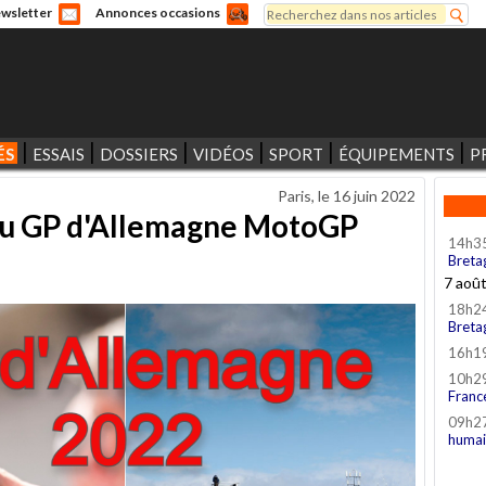
Rechercher
wsletter
Annonces occasions
Formulaire de recherche
ÉS
ESSAIS
DOSSIERS
VIDÉOS
SPORT
ÉQUIPEMENTS
P
Paris, le
16 juin 2022
 du GP d'Allemagne MotoGP
14h3
Breta
7 aoû
18h2
Breta
16h1
10h2
Franc
09h2
humai