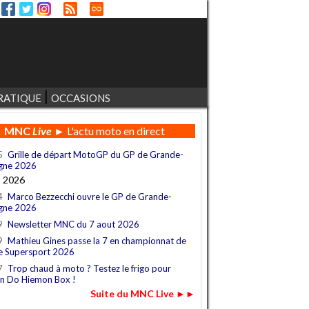
RATIQUE
OCCASIONS
MNC
Live
► L'actu moto en direct
5
Grille de départ MotoGP du GP de Grande-
gne 2026
t 2026
4
Marco Bezzecchi ouvre le GP de Grande-
gne 2026
9
Newsletter MNC du 7 aout 2026
9
Mathieu Gines passe la 7 en championnat de
e Supersport 2026
7
Trop chaud à moto ? Testez le frigo pour
n Do Hiemon Box !
Suite du MNC Live ►►