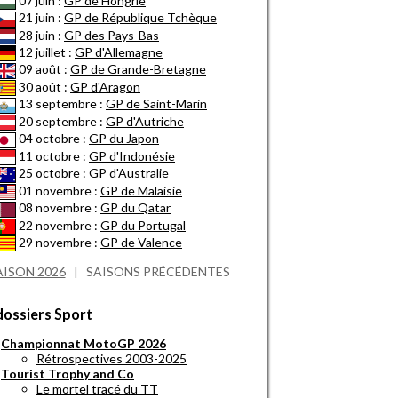
07 juin :
GP de Hongrie
21 juin :
GP de République Tchèque
28 juin :
GP des Pays-Bas
12 juillet :
GP d'Allemagne
09 août :
GP de Grande-Bretagne
30 août :
GP d'Aragon
13 septembre :
GP de Saint-Marin
20 septembre :
GP d'Autriche
04 octobre :
GP du Japon
11 octobre :
GP d'Indonésie
25 octobre :
GP d'Australie
01 novembre :
GP de Malaisie
08 novembre :
GP du Qatar
22 novembre :
GP du Portugal
29 novembre :
GP de Valence
AISON 2026
|
SAISONS PRÉCÉDENTES
dossiers Sport
Championnat MotoGP 2026
Rétrospectives 2003-2025
Tourist Trophy and Co
Le mortel tracé du TT