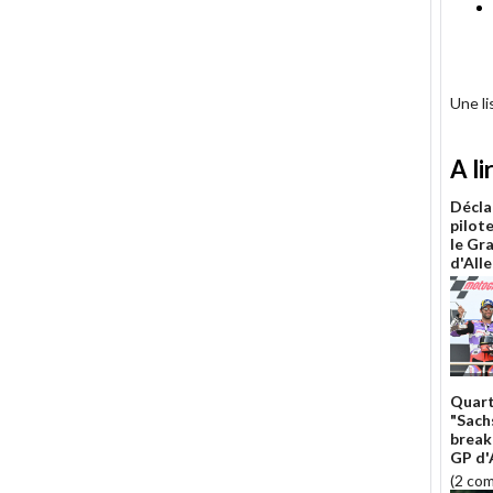
Une l
A li
Décla
pilot
le Gr
d'All
Quart
"Sachs
break
GP d'
(2 co