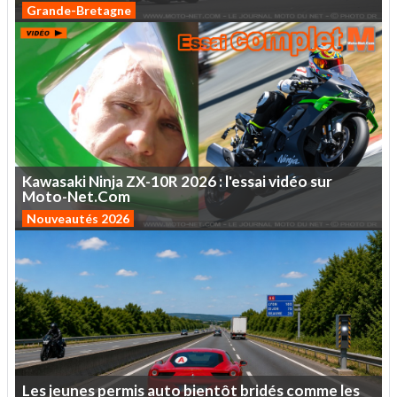
Grande-Bretagne
Kawasaki
Ninja
ZX-10R
2026
:
l'essai
vidéo
sur
Moto-Net.Com
Nouveautés 2026
Les
jeunes
permis
auto
bientôt
bridés
comme
les