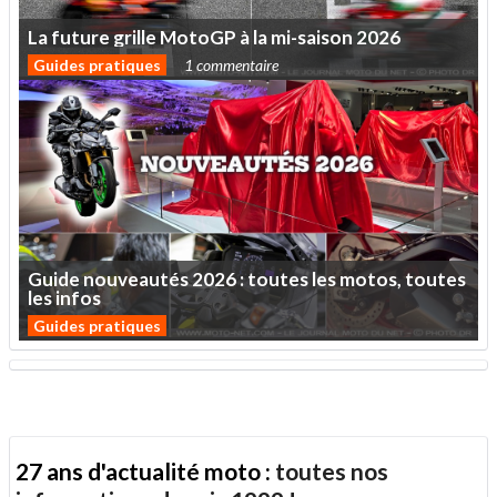
La
future
grille
MotoGP
à
la
mi-saison
2026
Guides pratiques
1 commentaire
Guide
nouveautés
2026
:
toutes
les
motos,
toutes
les
infos
Guides pratiques
27 ans d'actualité moto :
toutes nos