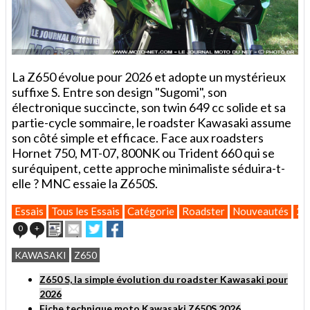
La Z650 évolue pour 2026 et adopte un mystérieux
suffixe S. Entre son design "Sugomi", son
électronique succincte, son twin 649 cc solide et sa
partie-cycle sommaire, le roadster Kawasaki assume
son côté simple et efficace. Face aux roadsters
Hornet 750, MT-07, 800NK ou Trident 660 qui se
suréquipent, cette approche minimaliste séduira-t-
elle ? MNC essaie la Z650S.
Essais
Tous les Essais
Catégorie
Roadster
Nouveautés
20
Imprimer
Envoyer
Partager
Partager
0
+
cet
sur
sur
article
Twitter
Facebook
KAWASAKI
Z650
à
un
Z650 S, la simple évolution du roadster Kawasaki pour
ami
2026
Fiche technique moto Kawasaki Z650S 2026