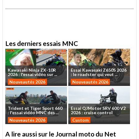
.
.
Les derniers essais MNC
Kawasaki
Ninja
ZX-10R
Essai
Kawasaki
Z650S
2026
2026
:
l'essai
vidéo
sur
...
:
le
roadster
qui
veut
...
Nouveautés 2026
Nouveautés 2026
Trident
et
Tiger
Sport
660
Essai
QJMotor
SRV
600
V2
:
l'essai
vidéo
MNC
des
...
2026
:
cruise
control
Nouveautés 2026
Custom
A lire aussi sur le Journal moto du Net