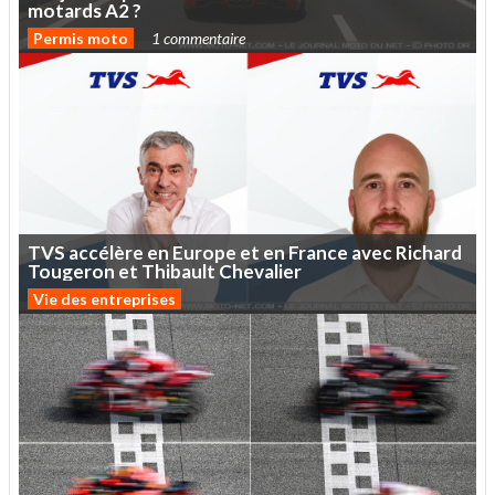
motards
A2
?
Permis moto
1 commentaire
TVS
accélère
en
Europe
et
en
France
avec
Richard
Tougeron
et
Thibault
Chevalier
Vie des entreprises