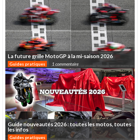
La
future
grille
MotoGP
à
la
mi-saison
2026
Guides pratiques
1 commentaire
Guide
nouveautés
2026
:
toutes
les
motos,
toutes
les
infos
Guides pratiques