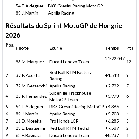
54 F. Aldeguer
BK8 Gresini Racing MotoGP
89 J. Martin
Aprilia Racing
Résultats du Sprint MotoGP de Hongrie
2026
Pos.
Pilote
Ecurie
Temps
Pts
21:22.047
1
93 M. Marquez
Ducati Lenovo Team
12
Red Bull KTM Factory
2
37 P. Acosta
+1.548
9
Racing
3
72 M. Bezzecchi
Aprilia Racing
+2.722
7
SuperFile Trackhouse
4
25 R. Fernandez
+3.973
6
MotoGP Team
5
54 F. Aldeguer
BK8 Gresini Racing MotoGP
+4.366
5
6
89 J. Martin
Aprilia Racing
+5.708
4
7
11 D. Moreira
Pro Honda LCR
+6.285
3
8
23 E. Bastianini
Red Bull KTM Tech3
+7.587
2
9
63 F. Bagnaia
Ducati Lenovo Team
+8.237
1