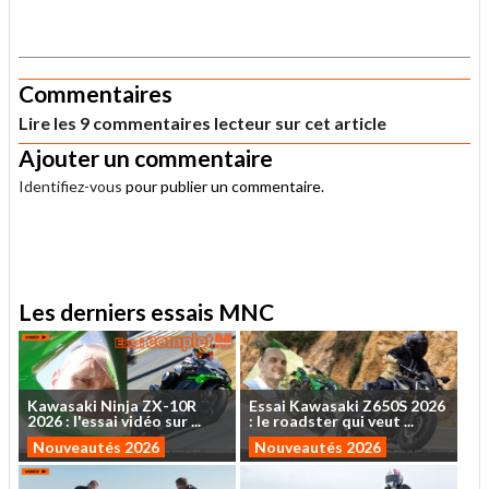
.
Commentaires
Lire les 9 commentaires lecteur sur cet article
Ajouter un commentaire
Identifiez-vous
pour publier un commentaire.
.
Les derniers essais MNC
Kawasaki
Ninja
ZX-10R
Essai
Kawasaki
Z650S
2026
2026
:
l'essai
vidéo
sur
...
:
le
roadster
qui
veut
...
Nouveautés 2026
Nouveautés 2026