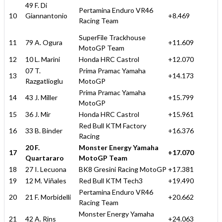
49 F. Di
Pertamina Enduro VR46
10
Giannantonio
+8.469
Racing Team
SuperFile Trackhouse
11
79 A. Ogura
+11.609
MotoGP Team
12
10 L. Marini
Honda HRC Castrol
+12.070
07 T.
Prima Pramac Yamaha
13
+14.173
Razgatlioglu
MotoGP
Prima Pramac Yamaha
14
43 J. Miller
+15.799
MotoGP
15
36 J. Mir
Honda HRC Castrol
+15.961
Red Bull KTM Factory
16
33 B. Binder
+16.376
Racing
20 F.
Monster Energy Yamaha
17
+17.070
Quartararo
MotoGP Team
18
27 I. Lecuona
BK8 Gresini Racing MotoGP
+17.381
19
12 M. Viñales
Red Bull KTM Tech3
+19.490
Pertamina Enduro VR46
20
21 F. Morbidelli
+20.662
Racing Team
Monster Energy Yamaha
21
42 A. Rins
+24.063