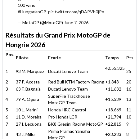
100 wins
#HungarianGP
pic.twitter.com/qDAPVh0jPo
— MotoGP (@MotoGP)
June 7, 2026
Résultats du Grand Prix MotoGP de
Hongrie 2026
Pos.
Pilote
Ecurie
Temps
Pts
42:55.325
1
93 M. Marquez
Ducati Lenovo Team
25
2
37 P. Acosta
Red Bull KTM Factory Racing
+1.343
20
3
63 F. Bagnaia
Ducati Lenovo Team
+11.632
16
SuperFile Trackhouse
4
79 A. Ogura
+15.539
13
MotoGP Team
5
10 L. Marini
Honda HRC Castrol
+18.669
11
6
11 D. Moreira
Pro Honda LCR
+21.794
10
7
27 I. Lecuona
BK8 Gresini Racing MotoGP
+22.815
9
Prima Pramac Yamaha
8
43 J. Miller
+23.283
8
MotoGP