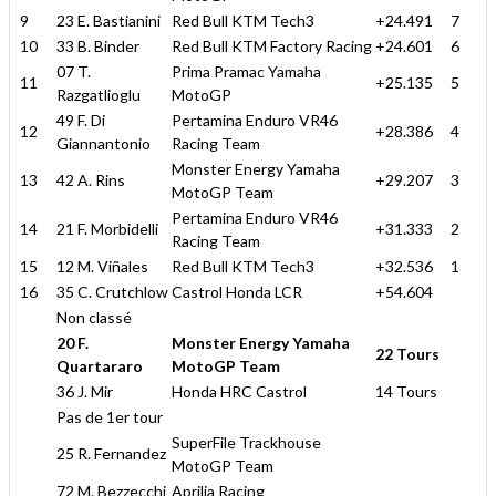
9
23 E. Bastianini
Red Bull KTM Tech3
+24.491
7
10
33 B. Binder
Red Bull KTM Factory Racing
+24.601
6
07 T.
Prima Pramac Yamaha
11
+25.135
5
Razgatlioglu
MotoGP
49 F. Di
Pertamina Enduro VR46
12
+28.386
4
Giannantonio
Racing Team
Monster Energy Yamaha
13
42 A. Rins
+29.207
3
MotoGP Team
Pertamina Enduro VR46
14
21 F. Morbidelli
+31.333
2
Racing Team
15
12 M. Viñales
Red Bull KTM Tech3
+32.536
1
16
35 C. Crutchlow
Castrol Honda LCR
+54.604
Non classé
20 F.
Monster Energy Yamaha
22 Tours
Quartararo
MotoGP Team
36 J. Mir
Honda HRC Castrol
14 Tours
Pas de 1er tour
SuperFile Trackhouse
25 R. Fernandez
MotoGP Team
72 M. Bezzecchi
Aprilia Racing