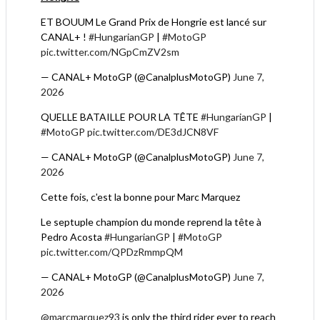
ET BOUUM Le Grand Prix de Hongrie est lancé sur
CANAL+ !
#HungarianGP
|
#MotoGP
pic.twitter.com/NGpCmZV2sm
— CANAL+ MotoGP (@CanalplusMotoGP)
June 7,
2026
QUELLE BATAILLE POUR LA TÊTE
#HungarianGP
|
#MotoGP
pic.twitter.com/DE3dJCN8VF
— CANAL+ MotoGP (@CanalplusMotoGP)
June 7,
2026
Cette fois, c'est la bonne pour Marc Marquez
Le septuple champion du monde reprend la tête à
Pedro Acosta
#HungarianGP
|
#MotoGP
pic.twitter.com/QPDzRmmpQM
— CANAL+ MotoGP (@CanalplusMotoGP)
June 7,
2026
@marcmarquez93
is only the third rider ever to reach