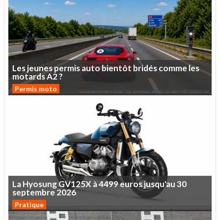
Les
jeunes
permis
auto
bientôt
bridés
comme
les
motards
A2
?
Permis moto
La
Hyosung
GV125X
à
4499
euros
jusqu'au
30
septembre
2026
Pratique