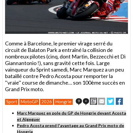
Comme à Barcelone, le premier virage serré du
circuit de Balaton Park a entraîné la collision de
nombreux pilotes (cinq, dont Martin, Bezzecchi et Di
Giannantonio !), sans gravité cette fois. Large
vainqueur du Sprint samedi, Marc Marquez a un peu
bataillé contre Pedro Acosta pour remporter la
''vraie'' course de dimanche… son 100ème succès en
Grand Prix moto.
Imprimer
Envoyer
Partager
Parta
9
+
Sport
MotoGP
2026
Hongrie
cet
sur
sur
article
Twitter
Faceboo
Marc Marquez en pole du GP de Hongrie devant Acosta
à
et Algeguer
un
Pedro Acosta prend l'avantage au Grand Prix moto de
ami
Hongrie