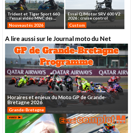
Trident
et
Tiger
Sport
660
Essai
QJMotor
SRV
600
V2
:
l'essai
vidéo
MNC
des
...
2026
:
cruise
control
Nouveautés 2026
Custom
A lire aussi sur le Journal moto du Net
Horaires
et
enjeux
du
Moto
GP
de
Grande-
Bretagne
2026
Grande-Bretagne