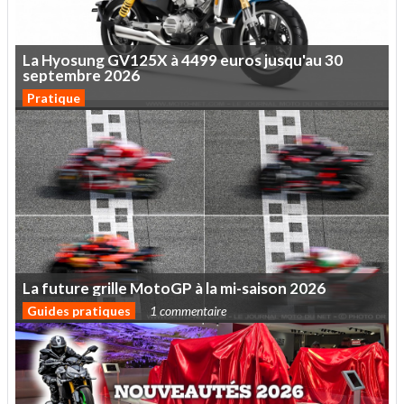
La
Hyosung
GV125X
à
4499
euros
jusqu'au
30
septembre
2026
Pratique
La
future
grille
MotoGP
à
la
mi-saison
2026
Guides pratiques
1 commentaire