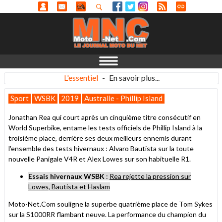
L'essentiel
-
En savoir plus...
Sport
WSBK
2019
Australie - Phillip Island
Jonathan Rea qui court après un cinquième titre consécutif en
World Superbike, entame les tests officiels de Phillip Island à la
troisième place, derrière ses deux meilleurs ennemis durant
l'ensemble des tests hivernaux : Alvaro Bautista sur la toute
nouvelle Panigale V4R et Alex Lowes sur son habituelle R1.
Essais hivernaux WSBK
:
Rea rejette la pression sur
Lowes, Bautista et Haslam
Moto-Net.Com souligne la superbe quatrième place de Tom Sykes
sur la S1000RR flambant neuve. La performance du champion du