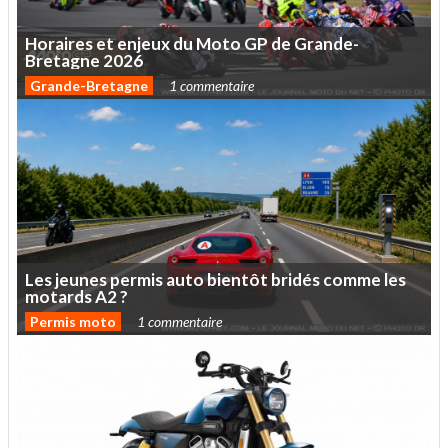
Horaires
et
enjeux
du
Moto
GP
de
Grande-
Bretagne
2026
Grande-Bretagne
1 commentaire
Les
jeunes
permis
auto
bientôt
bridés
comme
les
motards
A2
?
Permis moto
1 commentaire