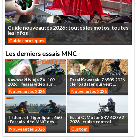
Guide
nouveautés
2026
:
toutes
les
motos,
toutes
les
infos
Guides pratiques
Les derniers essais MNC
Kawasaki
Ninja
ZX-10R
Essai
Kawasaki
Z650S
2026
2026
:
l'essai
vidéo
sur
...
:
le
roadster
qui
veut
...
Nouveautés 2026
Nouveautés 2026
Trident
et
Tiger
Sport
660
Essai
QJMotor
SRV
600
V2
:
l'essai
vidéo
MNC
des
...
2026
:
cruise
control
Nouveautés 2026
Custom