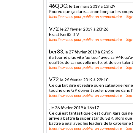
46QDO
, le 1er mars 2019 à 13h29
Pourvu que ça dure.....sinon bonjour les coups
Identifiez-vous
pour publier un commentaire
Sign
V72
, le 27 février 2019 à 20h26
Exact Ber83 !! V
Identifiez-vous
pour publier un commentaire
Sign
ber83
, le 27 février 2019 à 02h56
il a tourné plus vite 'au tour' avec sa V4R qu'
qualités de sa nouvelle moto, et de son talent
Identifiez-vous
pour publier un commentaire
Sign
V72
, le 26 février 2019 à 22h10
Ce qui fait dire et redire qu'en catégorie rein
touché une GP doivent rouler poignée dans l'ang
Identifiez-vous
pour publier un commentaire
Sign
, le 26 février 2019 à 16h17
Ce qui est fantastique c'est qu'un gars qui n
arrive à battre la super star du SBK, alors q
battre à égal avec les leaders de la catégorie !!
Identifiez-vous
pour publier un commentaire
Sign