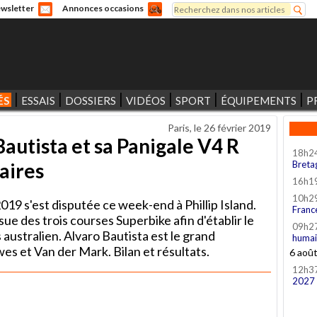
Rechercher
wsletter
Annonces occasions
Formulaire de recherche
ÉS
ESSAIS
DOSSIERS
VIDÉOS
SPORT
ÉQUIPEMENTS
P
Paris, le
26 février 2019
autista et sa Panigale V4 R
18h2
aires
Breta
16h1
10h2
9 s'est disputée ce week-end à Phillip Island.
Franc
ue des trois courses Superbike afin d'établir le
09h2
australien. Alvaro Bautista est le grand
humai
s et Van der Mark. Bilan et résultats.
6 aoû
12h3
2027