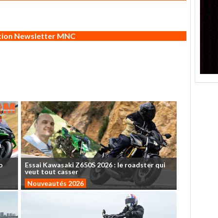
ption Newsletter MNC
o
Essai
Kawasaki
Z650S
2026
:
le
roadster
qui
veut
tout
casser
Nouveautés 2026