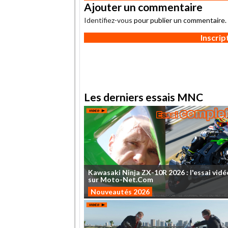
Ajouter un commentaire
Identifiez-vous
pour publier un commentaire.
Inscri
Les derniers essais MNC
Kawasaki
Ninja
ZX-10R
2026
:
l'essai
vidé
sur
Moto-Net.Com
Nouveautés 2026