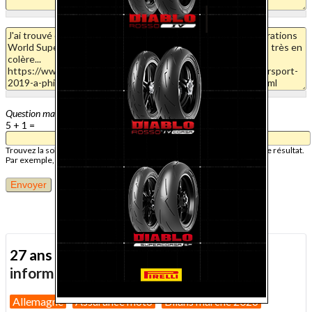
Question mathématique
5 + 1 =
Trouvez la solution de ce problème mathématique simple et saisissez le résultat.
Par exemple, pour 1 + 3, saisissez 4.
27 ans d'actualité moto :
toutes nos
informations depuis 1999 !
Allemagne
Assurance moto
Bilans marché 2026