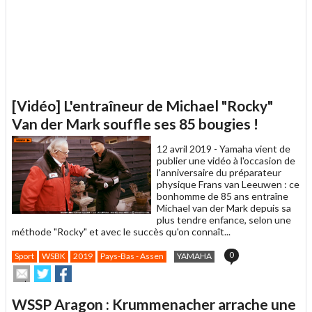
[Vidéo] L'entraîneur de Michael "Rocky"
Van der Mark souffle ses 85 bougies !
12 avril 2019 -
Yamaha vient de
publier une vidéo à l'occasion de
l'anniversaire du préparateur
physique Frans van Leeuwen : ce
bonhomme de 85 ans entraîne
Michael van der Mark depuis sa
plus tendre enfance, selon une
méthode "Rocky" et avec le succès qu'on connaît...
0
Sport
WSBK
2019
Pays-Bas - Assen
YAMAHA
Envoyer
Partager
Partager
cet
sur
sur
article
Twitter
Facebook
WSSP Aragon : Krummenacher arrache une
à