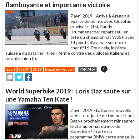
un
flamboyante et importante victoire
ami
7 avril 2019 -
Arrivé à Aragon à
égalité de points avec Cluzel au
provisoire (45), Randy
Krummenacher repart seul en
tête du championnat WSSP avec
14 points d'avance sur notre
cher n°16. Pour cela, le pilote
suisse a du batailler - très - ferme contre deux pilotes italiens et
un autrichien (!).
0
Sport
WSBK
2019
Espagne - Aragon
YAMAHA
Envoyer
Partager
Partager
cet
sur
sur
article
Twitter
Facebook
World Superbike 2019 : Loris Baz saute sur
à
un
une Yamaha Ten Kate !
ami
2 avril 2019 -
La bonne nouvelle
vient tout juste de tomber : Loris
Baz va prochainement réintégrer
le championnat du monde
Superbike ! Écarté du
programme BMW cette année, le