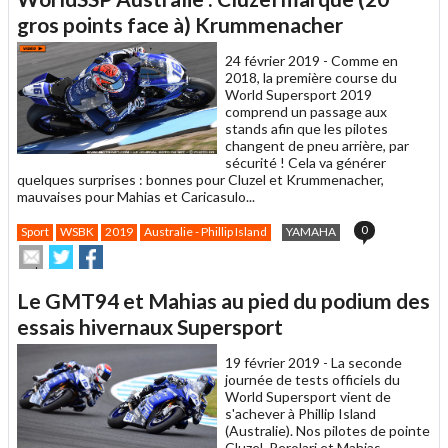
à
un
gros points face à) Krummenacher
ami
24 février 2019 -
Comme en
2018, la première course du
World Supersport 2019
comprend un passage aux
stands afin que les pilotes
changent de pneu arrière, par
sécurité ! Cela va générer
quelques surprises : bonnes pour Cluzel et Krummenacher,
mauvaises pour Mahias et Caricasulo...
0
Sport
WSBK
2019
Australie - Phillip Island
YAMAHA
Envoyer
Partager
Partager
cet
sur
sur
article
Twitter
Facebook
Le GMT94 et Mahias au pied du podium des
à
un
essais hivernaux Supersport
ami
19 février 2019 -
La seconde
journée de tests officiels du
World Supersport vient de
s'achever à Phillip Island
(Australie). Nos pilotes de pointe
Cluzel, Perolari et Mahias