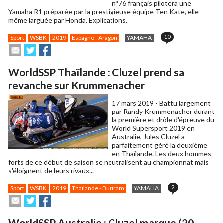
n°76 français pilotera une
Yamaha R1 préparée par la prestigieuse équipe Ten Kate, elle-
même larguée par Honda. Explications.
10
Sport
WSBK
2019
Espagne - Aragon
YAMAHA
Envoyer
Partager
Partager
cet
sur
sur
article
Twitter
Facebook
WorldSSP Thaïlande : Cluzel prend sa
à
un
revanche sur Krummenacher
ami
17 mars 2019 -
Battu largement
par Randy Krummenacher durant
la première et drôle d'épreuve du
World Supersport 2019 en
Australie, Jules Cluzel a
parfaitement géré la deuxième
en Thaïlande. Les deux hommes
forts de ce début de saison se neutralisent au championnat mais
s'éloignent de leurs rivaux...
2
Sport
WSBK
2019
Thaïlande - Buriram
YAMAHA
Envoyer
Partager
Partager
cet
sur
sur
article
Twitter
Facebook
WorldSSP Australie : Cluzel marque (20