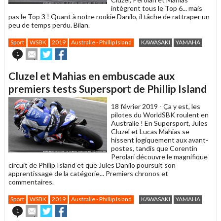
intègrent tous le Top 6... mais
pas le Top 3 ! Quant à notre rookie Danilo, il tâche de rattraper un
peu de temps perdu. Bilan.
Sport
WSBK
2019
Australie - Phillip Island
KAWASAKI
YAMAHA
Envoyer
Partager
Partager
1
cet
sur
sur
article
Twitter
Facebook
Cluzel et Mahias en embuscade aux
à
un
premiers tests Supersport de Phillip Island
ami
18 février 2019 -
Ça y est, les
pilotes du WorldSBK roulent en
Australie ! En Supersport, Jules
Cluzel et Lucas Mahias se
hissent logiquement aux avant-
postes, tandis que Corentin
Perolari découvre le magnifique
circuit de Philip Island et que Jules Danilo poursuit son
apprentissage de la catégorie... Premiers chronos et
commentaires.
Sport
WSBK
2019
Australie - Phillip Island
KAWASAKI
YAMAHA
Envoyer
Partager
Partager
1
cet
sur
sur