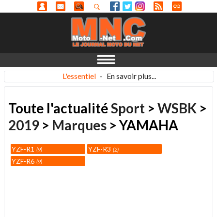
L'essentiel
-
En savoir plus...
Toute l'actualité
Sport
>
WSBK
>
2019
>
Marques
> YAMAHA
YZF-R1
YZF-R3
9
2
YZF-R6
9