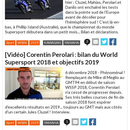
hier : Cluzel, Mahias, Perolari et
Danilo ont enchaîné les tests
dans la pointe sud de l'Europe
avant de décoller pour
l'hémisphère sud ! C'est là-en-
bas, à Phillip Island (Australie), que le championnat du monde
Supersport débutera dans un petit mois... Bilan et déclarations.
Envoyer
Partager
Partag
3
Sport
WSBK
2019
KAWASAKI
YAMAHA
cet
sur
sur
article
Twitter
Facebook
[Vidéo] Corentin Perolari : bilan du World
à
un
Supersport 2018 et objectifs 2019
ami
6 décembre 2018 -
Phénoménal !
Remplaçant de Mike di Meglio au
GMT94 en début de saison
WSSP 2018, Corentin Perolari
n'a cessé de progresser depuis.
Ses très belles courses de fin de
saison 2018 font espérer
d'excellents résultats en 2019... toujours au GMT mais aux côtés
d'un certain Jules Cluzel ! Interview.
Envoyer
Partager
Partager
1
Sport
WSBK
2019
YAMAHA
cet
sur
sur