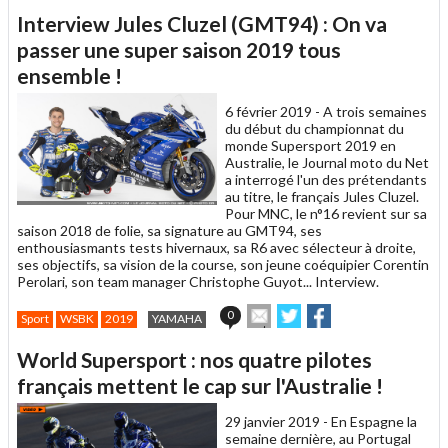
article
Twitter
Facebook
Interview Jules Cluzel (GMT94) : On va
à
un
passer une super saison 2019 tous
ami
ensemble !
6 février 2019 -
A trois semaines
du début du championnat du
monde Supersport 2019 en
Australie, le Journal moto du Net
a interrogé l'un des prétendants
au titre, le français Jules Cluzel.
Pour MNC, le n°16 revient sur sa
saison 2018 de folie, sa signature au GMT94, ses
enthousiasmants tests hivernaux, sa R6 avec sélecteur à droite,
ses objectifs, sa vision de la course, son jeune coéquipier Corentin
Perolari, son team manager Christophe Guyot... Interview.
Envoyer
Partager
Partager
0
Sport
WSBK
2019
YAMAHA
cet
sur
sur
article
Twitter
Facebook
World Supersport : nos quatre pilotes
à
un
français mettent le cap sur l'Australie !
ami
29 janvier 2019 -
En Espagne la
semaine dernière, au Portugal