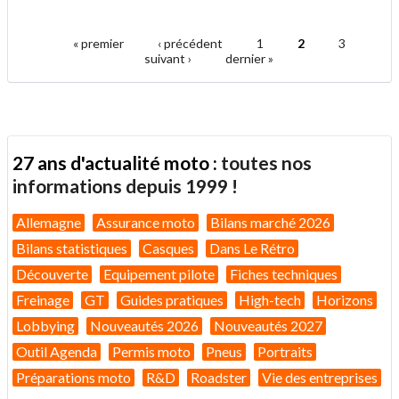
article
Twitter
Facebook
.
à
un
« premier
‹ précédent
1
2
3
ami
Pages
suivant ›
dernier »
27 ans d'actualité moto :
toutes nos
informations depuis 1999 !
Allemagne
Assurance moto
Bilans marché 2026
Bilans statistiques
Casques
Dans Le Rétro
Découverte
Equipement pilote
Fiches techniques
Freinage
GT
Guides pratiques
High-tech
Horizons
Lobbying
Nouveautés 2026
Nouveautés 2027
Outil Agenda
Permis moto
Pneus
Portraits
Préparations moto
R&D
Roadster
Vie des entreprises