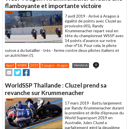
un
flamboyante et importante victoire
ami
7 avril 2019 -
Arrivé à Aragon à
égalité de points avec Cluzel au
provisoire (45), Randy
Krummenacher repart seul en
tête du championnat WSSP avec
14 points d'avance sur notre
cher n°16. Pour cela, le pilote
suisse a du batailler - très - ferme contre deux pilotes italiens et
un autrichien (!).
0
Sport
WSBK
2019
Espagne - Aragon
YAMAHA
Envoyer
Partager
Partager
cet
sur
sur
article
Twitter
Facebook
WorldSSP Thaïlande : Cluzel prend sa
à
un
revanche sur Krummenacher
ami
17 mars 2019 -
Battu largement
par Randy Krummenacher durant
la première et drôle d'épreuve du
World Supersport 2019 en
Australie, Jules Cluzel a
parfaitement géré la deuxième