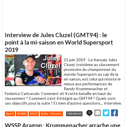
Interview de Jules Cluzel (GMT94) : le
point à la mi-saison en World Supersport
2019
21 juin 2019 -
Le français Jules
Cluzel, troisième au classement
provisoire du championnat du
monde Supersport au cap de la
mi-saison, est celui qui résiste le
mieux aux performances de
Randy Krummenacher et
Federico Caricasulo. Comment vit-il cette bataille en haut du
classement ? Comment s’est-il intégré au GMT94 ? Quels sont
ses objectifs pour la suite ? Et bien d'autres questions... Interview.
Envoyer
Partager
Part
0
Sport
WSBK
2019
Italie - Misano
YAMAHA
cet
sur
sur
article
Twitter
Faceboo
WSSP Aragon : Krummenacher arrache une
à