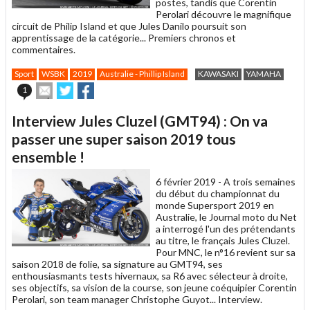
postes, tandis que Corentin
Perolari découvre le magnifique
circuit de Philip Island et que Jules Danilo poursuit son
apprentissage de la catégorie... Premiers chronos et
commentaires.
Sport
WSBK
2019
Australie - Phillip Island
KAWASAKI
YAMAHA
Envoyer
Partager
Partager
1
cet
sur
sur
article
Twitter
Facebook
Interview Jules Cluzel (GMT94) : On va
à
un
passer une super saison 2019 tous
ami
ensemble !
6 février 2019 -
A trois semaines
du début du championnat du
monde Supersport 2019 en
Australie, le Journal moto du Net
a interrogé l'un des prétendants
au titre, le français Jules Cluzel.
Pour MNC, le n°16 revient sur sa
saison 2018 de folie, sa signature au GMT94, ses
enthousiasmants tests hivernaux, sa R6 avec sélecteur à droite,
ses objectifs, sa vision de la course, son jeune coéquipier Corentin
Perolari, son team manager Christophe Guyot... Interview.