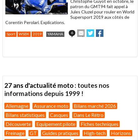
Christophe Guyot en octobre, le
patron du GMT94 fait appel à
Jules Cluzel pour rouler en World
Supersport 2019 aux côtés de
Corentin Perolari. Explications.
Envoyer
Partager
Partager
6
Sport
WSBK
2019
YAMAHA
cet
sur
sur
article
Twitter
Facebook
.
à
un
ami
27 ans d'actualité moto :
toutes nos
informations depuis 1999 !
Allemagne
Assurance moto
Bilans marché 2026
Bilans statistiques
Casques
Dans Le Rétro
Découverte
Equipement pilote
Fiches techniques
Freinage
GT
Guides pratiques
High-tech
Horizons