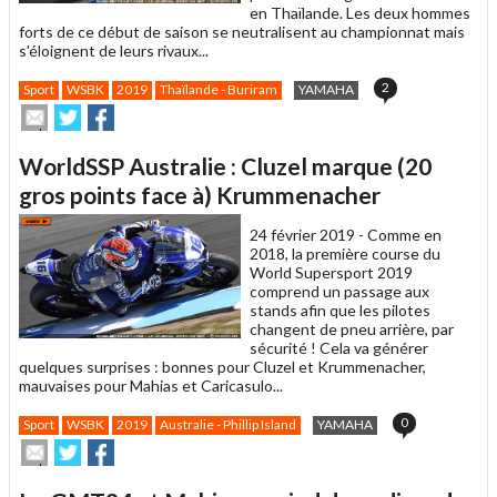
en Thaïlande. Les deux hommes
forts de ce début de saison se neutralisent au championnat mais
s'éloignent de leurs rivaux...
2
Sport
WSBK
2019
Thaïlande - Buriram
YAMAHA
Envoyer
Partager
Partager
cet
sur
sur
article
Twitter
Facebook
WorldSSP Australie : Cluzel marque (20
à
un
gros points face à) Krummenacher
ami
24 février 2019 -
Comme en
2018, la première course du
World Supersport 2019
comprend un passage aux
stands afin que les pilotes
changent de pneu arrière, par
sécurité ! Cela va générer
quelques surprises : bonnes pour Cluzel et Krummenacher,
mauvaises pour Mahias et Caricasulo...
0
Sport
WSBK
2019
Australie - Phillip Island
YAMAHA
Envoyer
Partager
Partager
cet
sur
sur
article
Twitter
Facebook