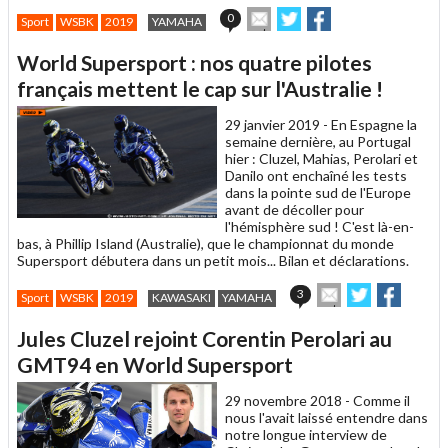
Envoyer
Partager
Partager
0
Sport
WSBK
2019
YAMAHA
cet
sur
sur
article
Twitter
Facebook
World Supersport : nos quatre pilotes
à
un
français mettent le cap sur l'Australie !
ami
29 janvier 2019 -
En Espagne la
semaine dernière, au Portugal
hier : Cluzel, Mahias, Perolari et
Danilo ont enchaîné les tests
dans la pointe sud de l'Europe
avant de décoller pour
l'hémisphère sud ! C'est là-en-
bas, à Phillip Island (Australie), que le championnat du monde
Supersport débutera dans un petit mois... Bilan et déclarations.
Envoyer
Partager
Partag
3
Sport
WSBK
2019
KAWASAKI
YAMAHA
cet
sur
sur
article
Twitter
Facebook
Jules Cluzel rejoint Corentin Perolari au
à
un
GMT94 en World Supersport
ami
29 novembre 2018 -
Comme il
nous l'avait laissé entendre dans
notre longue interview de