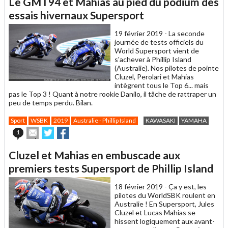
Le GMT94 et Mahias au pied du podium des
à
un
essais hivernaux Supersport
ami
19 février 2019 -
La seconde
journée de tests officiels du
World Supersport vient de
s'achever à Phillip Island
(Australie). Nos pilotes de pointe
Cluzel, Perolari et Mahias
intègrent tous le Top 6... mais
pas le Top 3 ! Quant à notre rookie Danilo, il tâche de rattraper un
peu de temps perdu. Bilan.
Sport
WSBK
2019
Australie - Phillip Island
KAWASAKI
YAMAHA
Envoyer
Partager
Partager
1
cet
sur
sur
article
Twitter
Facebook
Cluzel et Mahias en embuscade aux
à
un
premiers tests Supersport de Phillip Island
ami
18 février 2019 -
Ça y est, les
pilotes du WorldSBK roulent en
Australie ! En Supersport, Jules
Cluzel et Lucas Mahias se
hissent logiquement aux avant-