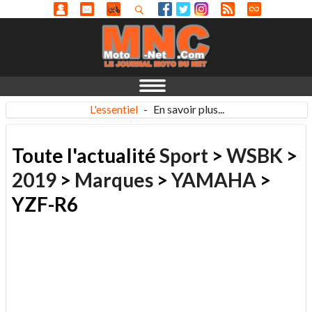
L'essentiel
-
En savoir plus...
Toute l'actualité
Sport
>
WSBK
>
2019
>
Marques
>
YAMAHA
>
YZF-R6