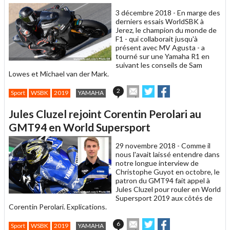
ami
3 décembre 2018 -
En marge des
derniers essais WorldSBK à
Jerez, le champion du monde de
F1 - qui collaborait jusqu'à
présent avec MV Agusta - a
tourné sur une Yamaha R1 en
suivant les conseils de Sam
Lowes et Michael van der Mark.
Envoyer
Partager
Partager
2
Sport
WSBK
2019
YAMAHA
cet
sur
sur
article
Twitter
Facebook
Jules Cluzel rejoint Corentin Perolari au
à
un
GMT94 en World Supersport
ami
29 novembre 2018 -
Comme il
nous l'avait laissé entendre dans
notre longue interview de
Christophe Guyot en octobre, le
patron du GMT94 fait appel à
Jules Cluzel pour rouler en World
Supersport 2019 aux côtés de
Corentin Perolari. Explications.
Envoyer
Partager
Partager
6
Sport
WSBK
2019
YAMAHA