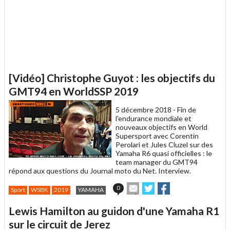
[Vidéo] Christophe Guyot : les objectifs du
GMT94 en WorldSSP 2019
5 décembre 2018 -
Fin de
l'endurance mondiale et
nouveaux objectifs en World
Supersport avec Corentin
Perolari et Jules Cluzel sur des
Yamaha R6 quasi officielles : le
team manager du GMT94
répond aux questions du Journal moto du Net. Interview.
Envoyer
Partager
Partager
0
Sport
WSBK
2019
YAMAHA
cet
sur
sur
article
Twitter
Facebook
Lewis Hamilton au guidon d'une Yamaha R1
à
un
sur le circuit de Jerez