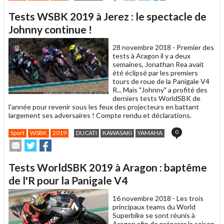
cet
sur
sur
article
Twitter
Facebook
Tests WSBK 2019 à Jerez : le spectacle de
à
un
Johnny continue !
ami
28 novembre 2018 -
Premier des
tests à Aragon il y a deux
semaines, Jonathan Rea avait
été éclipsé par les premiers
tours de roue de la Panigale V4
R... Mais "Johnny" a profité des
derniers tests WorldSBK de
l'année pour revenir sous les feux des projecteurs en battant
largement ses adversaires ! Compte rendu et déclarations.
0
Sport
WSBK
2019
DUCATI
KAWASAKI
YAMAHA
Envoyer
Partager
Partager
cet
sur
sur
article
Twitter
Facebook
Tests WorldSBK 2019 à Aragon : baptême
à
un
de l'R pour la Panigale V4
ami
16 novembre 2018 -
Les trois
principaux teams du World
Superbike se sont réunis à
Aragon afin de préparer la saison