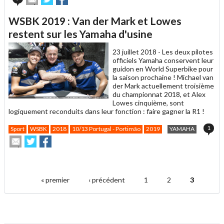
cet
sur
sur
article
Twitter
Facebook
WSBK 2019 : Van der Mark et Lowes
à
un
restent sur les Yamaha d'usine
ami
23 juillet 2018 -
Les deux pilotes
officiels Yamaha conservent leur
guidon en World Superbike pour
la saison prochaine ! Michael van
der Mark actuellement troisième
du championnat 2018, et Alex
Lowes cinquième, sont
logiquement reconduits dans leur fonction : faire gagner la R1 !
1
Sport
WSBK
2018
10/13 Portugal - Portimão
2019
YAMAHA
Envoyer
Partager
Partager
cet
sur
sur
article
Twitter
Facebook
.
à
un
« premier
‹ précédent
1
2
3
ami
Pages