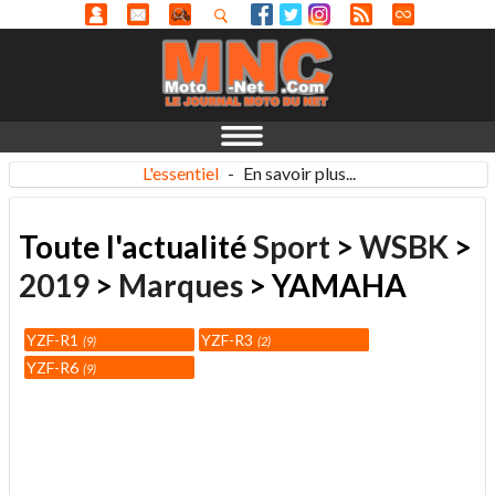
L'essentiel
-
En savoir plus...
Toute l'actualité
Sport
>
WSBK
>
2019
>
Marques
> YAMAHA
YZF-R1
YZF-R3
9
2
YZF-R6
9