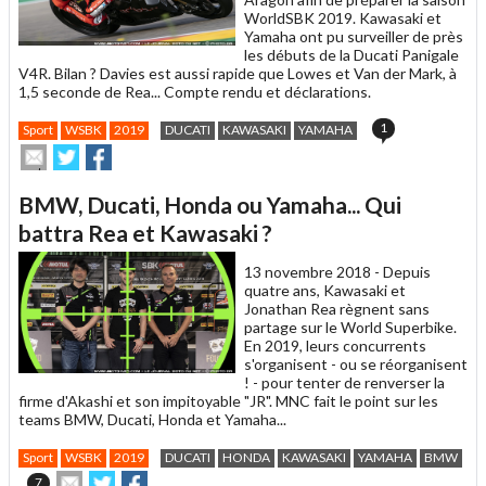
WorldSBK 2019. Kawasaki et
Yamaha ont pu surveiller de près
les débuts de la Ducati Panigale
V4R. Bilan ? Davies est aussi rapide que Lowes et Van der Mark, à
1,5 seconde de Rea... Compte rendu et déclarations.
1
Sport
WSBK
2019
DUCATI
KAWASAKI
YAMAHA
Envoyer
Partager
Partager
cet
sur
sur
article
Twitter
Facebook
BMW, Ducati, Honda ou Yamaha... Qui
à
un
battra Rea et Kawasaki ?
ami
13 novembre 2018 -
Depuis
quatre ans, Kawasaki et
Jonathan Rea règnent sans
partage sur le World Superbike.
En 2019, leurs concurrents
s'organisent - ou se réorganisent
! - pour tenter de renverser la
firme d'Akashi et son impitoyable "JR". MNC fait le point sur les
teams BMW, Ducati, Honda et Yamaha...
Sport
WSBK
2019
DUCATI
HONDA
KAWASAKI
YAMAHA
BMW
Envoyer
Partager
Partager
7