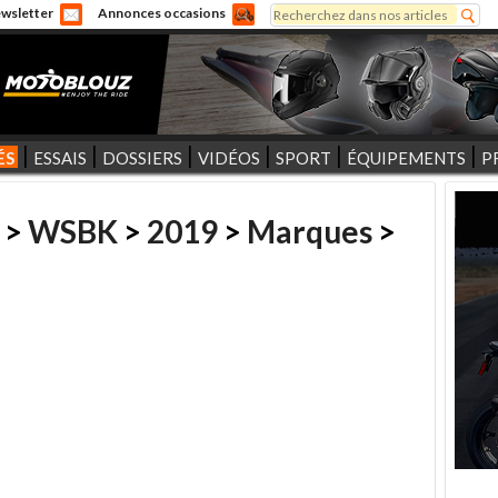
Rechercher
wsletter
Annonces occasions
Formulaire de recherche
ÉS
ESSAIS
DOSSIERS
VIDÉOS
SPORT
ÉQUIPEMENTS
P
>
WSBK
>
2019
>
Marques
>