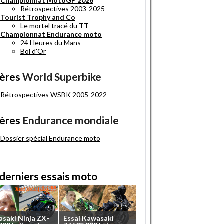
Championnat MotoGP 2026
Rétrospectives 2003-2025
Tourist Trophy and Co
Le mortel tracé du TT
Championnat Endurance moto
24 Heures du Mans
Bol d'Or
ères
World Superbike
Rétrospectives WSBK 2005-2022
ères
Endurance mondiale
Dossier spécial Endurance moto
derniers essais moto
asaki
Ninja
ZX-
Essai
Kawasaki