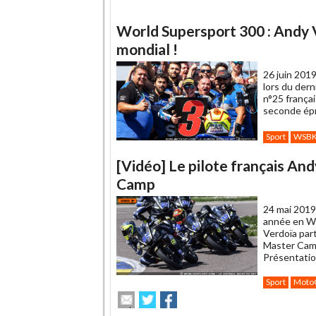
World Supersport 300 : Andy 
mondial !
26 juin 2019
lors du der
n°25 frança
seconde épr
Sport
WSB
[Vidéo] Le pilote français An
Camp
24 mai 2019
année en Wo
Verdoïa par
Master Camp,
Présentatio
Sport
Moto
Envoyer
Partager
Partager
cet
sur
sur