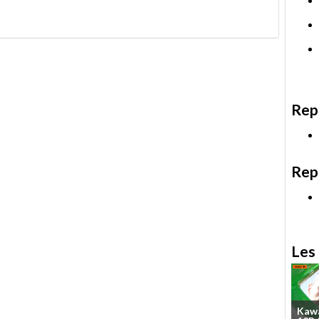
Rep
Rep
Les 
Kaw