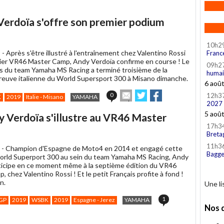
Verdoïa s'offre son premier podium
10h2
 -
Après s'être illustré à l'entraînement chez Valentino Rossi
Franc
nier VR46 Master Camp, Andy Verdoïa confirme en course ! Le
09h2
is du team Yamaha MS Racing a terminé troisième de la
humai
euve italienne du World Supersport 300 à Misano dimanche.
6 aoû
Envoyer
Partager
Partager
0
12h3
K
2019
Italie - Misano
YAMAHA
cet
sur
sur
2027
article
Twitter
Facebook
5 aoû
dy Verdoïa s'illustre au VR46 Master
à
17h3
un
Breta
ami
11h3
 -
Champion d'Espagne de Moto4 en 2014 et engagé cette
Bagge
rld Superport 300 au sein du team Yamaha MS Racing, Andy
ticipe en ce moment même à la septième édition du VR46
 chez Valentino Rossi ! Et le petit Français profite à fond !
n.
Une l
1
GP
2019
WSBK
2019
Espagne - Jerez
YAMAHA
Nos 