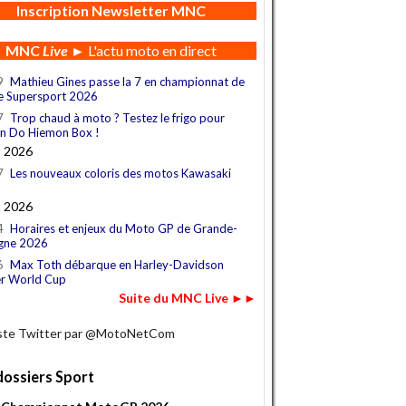
Inscription Newsletter MNC
MNC
Live
► L'actu moto en direct
9
Mathieu Gines passe la 7 en championnat de
e Supersport 2026
7
Trop chaud à moto ? Testez le frigo pour
n Do Hiemon Box !
t 2026
7
Les nouveaux coloris des motos Kawasaki
t 2026
4
Horaires et enjeux du Moto GP de Grande-
gne 2026
6
Max Toth débarque en Harley-Davidson
r World Cup
Suite du MNC Live ►►
iste Twitter par @MotoNetCom
dossiers Sport