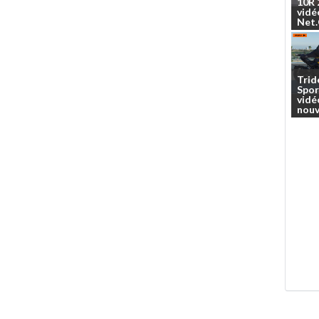
10R
vidé
Net
Trid
Spor
vidé
nouv