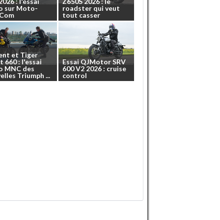
2026
:
l'essai
Z650S
2026
:
le
o
sur
Moto-
roadster
qui
veut
.Com
tout
casser
ent
et
Tiger
t
660
:
l'essai
Essai
QJMotor
SRV
o
MNC
des
600
V2
2026
:
cruise
elles
Triumph
...
control