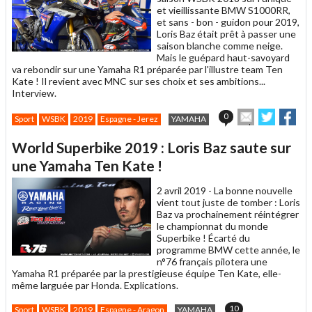
et vieillissante BMW S1000RR,
et sans - bon - guidon pour 2019,
Loris Baz était prêt à passer une
saison blanche comme neige.
Mais le guépard haut-savoyard
va rebondir sur une Yamaha R1 préparée par l'illustre team Ten
Kate ! Il revient avec MNC sur ses choix et ses ambitions...
Interview.
Envoyer
Partage
Par
0
Sport
WSBK
2019
Espagne - Jerez
YAMAHA
cet
sur
sur
article
Twitter
Facebo
World Superbike 2019 : Loris Baz saute sur
à
un
une Yamaha Ten Kate !
ami
2 avril 2019 -
La bonne nouvelle
vient tout juste de tomber : Loris
Baz va prochainement réintégrer
le championnat du monde
Superbike ! Écarté du
programme BMW cette année, le
n°76 français pilotera une
Yamaha R1 préparée par la prestigieuse équipe Ten Kate, elle-
même larguée par Honda. Explications.
10
Sport
WSBK
2019
Espagne - Aragon
YAMAHA