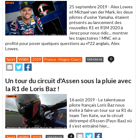
25 septembre 2019 -
Alex Lowes
et Michael van der Mark, les deux
pilotes d'usine Yamaha, étaient
présents au lancement des
nouvelles R1 et R1M 2020 à
Jerez pour nous ridic... montrer
les trajectoires ! MNC en a
profité pour poser quelques questions au n°22 anglais, Alex
Lowes.
0
Sport
WSBK
2019
France - Magny-Cours
YAMAHA
Envoyer
Partager
Partager
cet
sur
sur
article
Twitter
Facebook
Un tour du circuit d'Assen sous la pluie avec
à
un
la R1 de Loris Baz !
ami
16 août 2019 -
Le talentueux
pilote français Loris Baz nous
invite à faire un tour sur sa R1 du
team Ten Kate, sur le circuit
détrempé d'Assen (Pays-Bas) où
il s'est entraîné hier...
Envoyer
Partager
Partager
4
Sport
WSBK
2019
YAMAHA