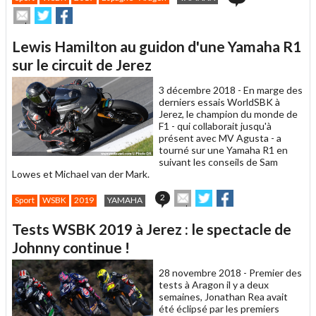
Envoyer
Partager
Partager
cet
sur
sur
article
Twitter
Facebook
Lewis Hamilton au guidon d'une Yamaha R1
à
un
sur le circuit de Jerez
ami
3 décembre 2018 -
En marge des
derniers essais WorldSBK à
Jerez, le champion du monde de
F1 - qui collaborait jusqu'à
présent avec MV Agusta - a
tourné sur une Yamaha R1 en
suivant les conseils de Sam
Lowes et Michael van der Mark.
Envoyer
Partager
Partager
2
Sport
WSBK
2019
YAMAHA
cet
sur
sur
article
Twitter
Facebook
Tests WSBK 2019 à Jerez : le spectacle de
à
un
Johnny continue !
ami
28 novembre 2018 -
Premier des
tests à Aragon il y a deux
semaines, Jonathan Rea avait
été éclipsé par les premiers