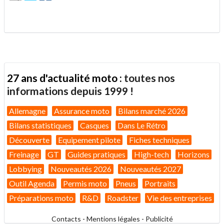
cet
sur
sur
article
Twitter
Facebook
.
à
un
ami
27 ans d'actualité moto :
toutes nos
informations depuis 1999 !
Allemagne
Assurance moto
Bilans marché 2026
Bilans statistiques
Casques
Dans Le Rétro
Découverte
Equipement pilote
Fiches techniques
Freinage
GT
Guides pratiques
High-tech
Horizons
Lobbying
Nouveautés 2026
Nouveautés 2027
Outil Agenda
Permis moto
Pneus
Portraits
Préparations moto
R&D
Roadster
Vie des entreprises
Contacts
-
Mentions légales
-
Publicité