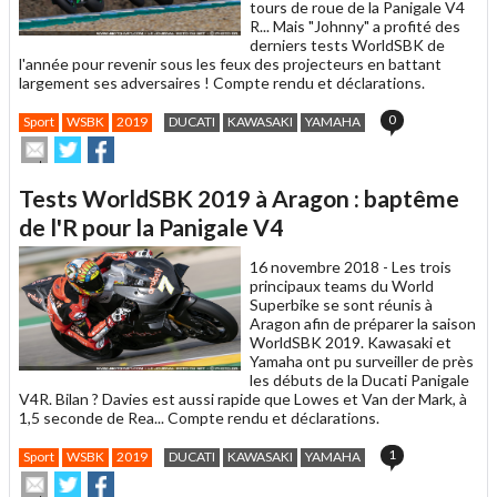
tours de roue de la Panigale V4
R... Mais "Johnny" a profité des
derniers tests WorldSBK de
l'année pour revenir sous les feux des projecteurs en battant
largement ses adversaires ! Compte rendu et déclarations.
0
Sport
WSBK
2019
DUCATI
KAWASAKI
YAMAHA
Envoyer
Partager
Partager
cet
sur
sur
article
Twitter
Facebook
Tests WorldSBK 2019 à Aragon : baptême
à
un
de l'R pour la Panigale V4
ami
16 novembre 2018 -
Les trois
principaux teams du World
Superbike se sont réunis à
Aragon afin de préparer la saison
WorldSBK 2019. Kawasaki et
Yamaha ont pu surveiller de près
les débuts de la Ducati Panigale
V4R. Bilan ? Davies est aussi rapide que Lowes et Van der Mark, à
1,5 seconde de Rea... Compte rendu et déclarations.
1
Sport
WSBK
2019
DUCATI
KAWASAKI
YAMAHA
Envoyer
Partager
Partager