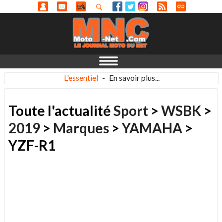
L'essentiel
-
En savoir plus...
Toute l'actualité
Sport
>
WSBK
>
2019
>
Marques
>
YAMAHA
>
YZF-R1