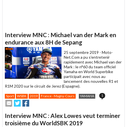
Interview MNC : Michael van der Mark en
endurance aux 8H de Sepang
25 septembre 2019 -
Moto-
Net.Com a pu s'entretenir
rapidement avec Michael van der
Mark : le n°60 du team officiel
Yamaha en World Superbike
participait avec nous au
lancement des nouvelles R1 et
R1M 2020 sur le circuit de Jerez (Espagne).
1
Sport
WSBK
2019
France - Magny-Cours
YAMAHA
Envoyer
Partager
Partager
cet
sur
sur
article
Twitter
Facebook
Interview MNC : Alex Lowes veut terminer
à
un
troisième du WorldSBK 2019
ami