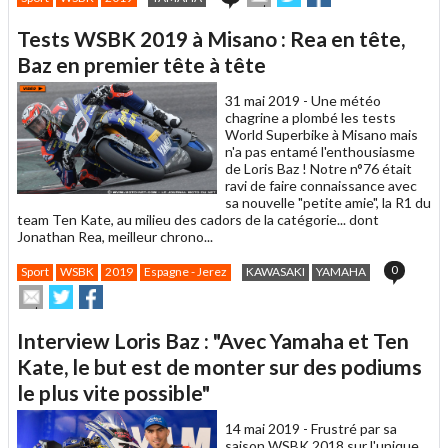
cet
sur
sur
article
Twitter
Facebook
Tests WSBK 2019 à Misano : Rea en tête,
à
un
Baz en premier tête à tête
ami
31 mai 2019 -
Une météo
chagrine a plombé les tests
World Superbike à Misano mais
n'a pas entamé l'enthousiasme
de Loris Baz ! Notre n°76 était
ravi de faire connaissance avec
sa nouvelle "petite amie", la R1 du
team Ten Kate, au milieu des cadors de la catégorie... dont
Jonathan Rea, meilleur chrono...
0
Sport
WSBK
2019
Espagne - Jerez
KAWASAKI
YAMAHA
Envoyer
Partager
Partager
cet
sur
sur
article
Twitter
Facebook
Interview Loris Baz : "Avec Yamaha et Ten
à
un
Kate, le but est de monter sur des podiums
ami
le plus vite possible"
14 mai 2019 -
Frustré par sa
saison WSBK 2018 sur l'unique